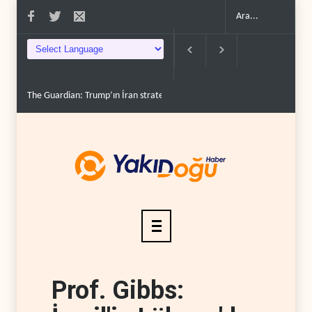
Gazze’de ‘ateşkes’ sonrası 1.257 can kaybı..
ABD’nin onlarca savaş uç
Prof. Gibbs: