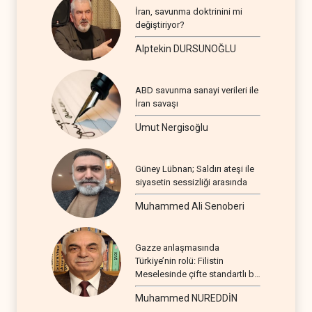
İran, savunma doktrinini mi
değiştiriyor?
Alptekin DURSUNOĞLU
ABD savunma sanayi verileri ile
İran savaşı
Umut Nergisoğlu
Güney Lübnan; Saldırı ateşi ile
siyasetin sessizliği arasında
Muhammed Ali Senoberi
Gazze anlaşmasında
Türkiye’nin rolü: Filistin
Meselesinde çifte standartlı bir
seyir
Muhammed NUREDDİN