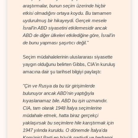
araştırmalar, bunun seçim üzerinde hiçbir
etkisi olmadığını ortaya koydu. Bu tamamen
uydurulmuş bir hikayeydi. Gerçek mesele
İsrail'in ABD siyasetini etkilemesidir ancak
ABD de diğer ülkeleri etkilediğine göre, İsrail'in
de bunu yapması şaşırtıcı değil."
Seçim müdahalelerinin uluslararası siyasette
yaygın olduğunu belirten Gibbs, CIA'in kuruluş
amacına dair şu tarihsel bilgiyi paylaştı:
"Çin ve Rusya da bu tür girişimlerde
bulunuyor ancak ABD'nin yaptığıyla
kıyaslanamaz bile. ABD bu işin uzmanıdır.
CIA, tam olarak 1948 İtalya seçimlerine
müdahale etmek, hatta biraz gerçekçi
yaklaşırsak bu seçimlere hile karıştırmak için
1947 yılında kuruldu. O dönemde İtalya'da
Komünist Parti en büyük partiydi ve herhangi