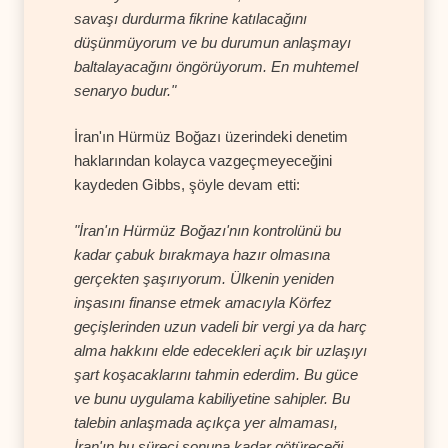
savaşı durdurma fikrine katılacağını
düşünmüyorum ve bu durumun anlaşmayı
baltalayacağını öngörüyorum. En muhtemel
senaryo budur."
İran'ın Hürmüz Boğazı üzerindeki denetim
haklarından kolayca vazgeçmeyeceğini
kaydeden Gibbs, şöyle devam etti:
"İran'ın Hürmüz Boğazı'nın kontrolünü bu
kadar çabuk bırakmaya hazır olmasına
gerçekten şaşırıyorum. Ülkenin yeniden
inşasını finanse etmek amacıyla Körfez
geçişlerinden uzun vadeli bir vergi ya da harç
alma hakkını elde edecekleri açık bir uzlaşıyı
şart koşacaklarını tahmin ederdim. Bu güce
ve bunu uygulama kabiliyetine sahipler. Bu
talebin anlaşmada açıkça yer almaması,
İran'ın bu süreci sonuna kadar götüreceği