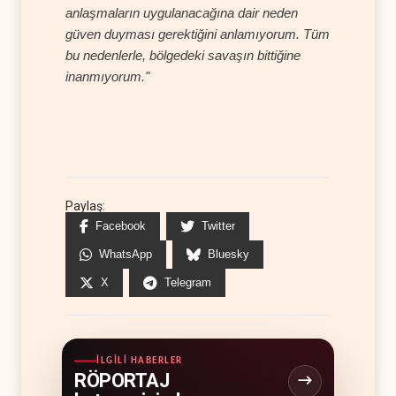
anlaşmaların uygulanacağına dair neden
güven duyması gerektiğini anlamıyorum. Tüm
bu nedenlerle, bölgedeki savaşın bittiğine
inanmıyorum."
Paylaş:
Facebook
Twitter
WhatsApp
Bluesky
X
Telegram
İLGILI HABERLER
RÖPORTAJ