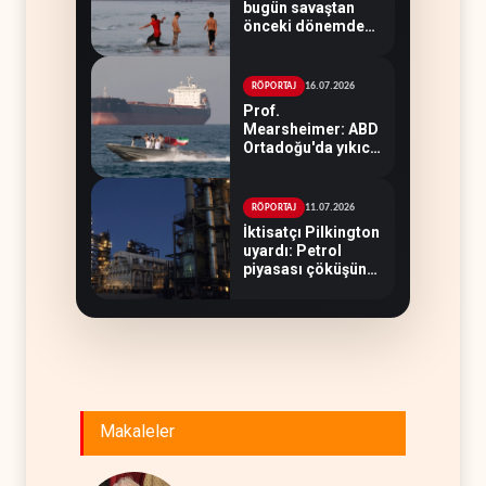
bugün savaştan
önceki dönemden
çok daha güçlü
16.07.2026
RÖPORTAJ
Prof.
Mearsheimer: ABD
Ortadoğu'da yıkıcı
bir yenilgi aldı
11.07.2026
RÖPORTAJ
İktisatçı Pilkington
uyardı: Petrol
piyasası çöküşün
eşiğinde
Makaleler