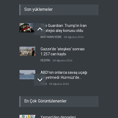
Son yüklemeler
The Guardian: Trump’ın İran
stratejisi alay konusu oldu
BATI YARIM KÜRE
08 Ağustos 2026
Gazze’de ‘ateşkes’ sonrası
1.257 can kaybı
FİLİSTİN
08 Ağustos 2026
ABD’nin onlarca savaş uçağı
da yetmedi: Hürmüz’de
gemi vuruldu
İRAN
08 Ağustos 2026
Necef İmamı'ndan bölgesel
En Çok Görüntülenenler
'Arap projesi' uyarısı
IRAK
08 Ağustos 2026
Yemen’den dengeleri