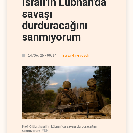
İsrail'in Lübnan'da
savaşı
durduracağını
sanmıyorum
Bu sayfayı yazdır
14/06/26 - 00:14
Prof. Gibbs: İsrail'in Lübnan'da savaşı durduracağını
sanmıyorum
YDH