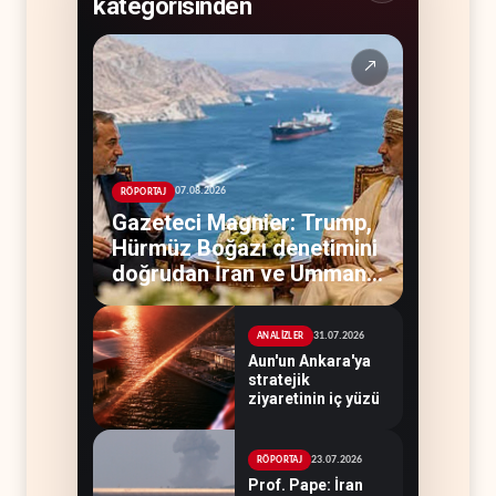
kategorisinden
↗
07.08.2026
RÖPORTAJ
Gazeteci Magnier: Trump,
Hürmüz Boğazı denetimini
doğrudan İran ve Umman'a
teslim etti
31.07.2026
ANALİZLER
Aun'un Ankara'ya
stratejik
ziyaretinin iç yüzü
23.07.2026
RÖPORTAJ
Prof. Pape: İran