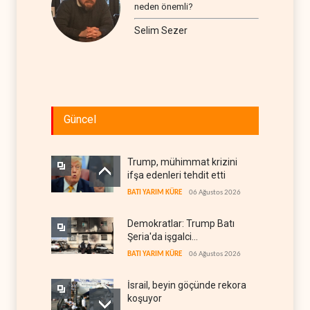
neden önemli?
Selim Sezer
Güncel
Trump, mühimmat krizini
ifşa edenleri tehdit etti
BATI YARIM KÜRE
06 Ağustos 2026
Demokratlar: Trump Batı
Şeria'da işgalci
yerleşimcilere cezasızlık
BATI YARIM KÜRE
06 Ağustos 2026
sağladı
İsrail, beyin göçünde rekora
koşuyor