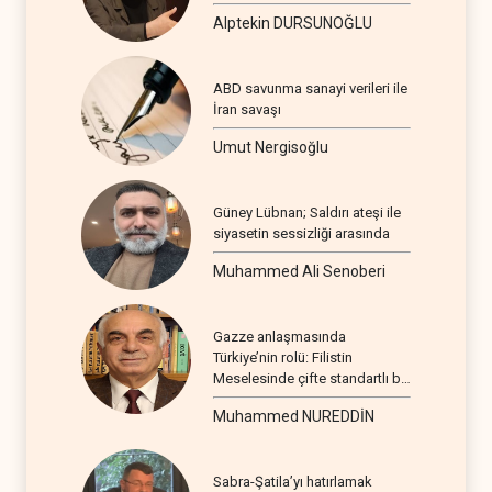
Alptekin DURSUNOĞLU
ABD savunma sanayi verileri ile
İran savaşı
Umut Nergisoğlu
Güney Lübnan; Saldırı ateşi ile
siyasetin sessizliği arasında
Muhammed Ali Senoberi
Gazze anlaşmasında
Türkiye’nin rolü: Filistin
Meselesinde çifte standartlı bir
seyir
Muhammed NUREDDİN
Sabra-Şatila’yı hatırlamak