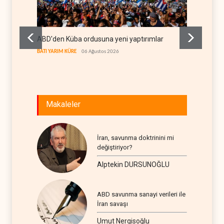
ABD'den Küba ordusuna yeni yaptırımlar
Fars a
geçiş k
BATI YARIM KÜRE
06 Ağustos 2026
İRAN
06
Makaleler
İran, savunma doktrinini mi
değiştiriyor?
Alptekin DURSUNOĞLU
ABD savunma sanayi verileri ile
İran savaşı
Umut Nergisoğlu