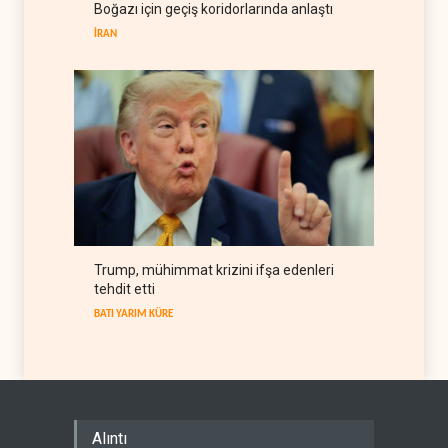
Boğazı için geçiş koridorlarında anlaştı
belge akışı
İRAN
BATI YARIM KÜRE
06 Ağustos 2026
Trump, mühimmat krizini ifşa edenleri
tehdit etti
BATI YARIM KÜRE
Alıntı