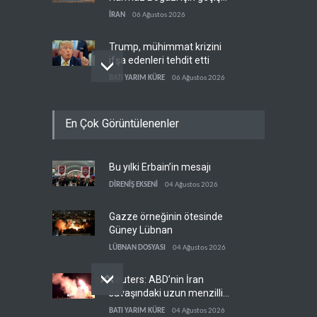
koridorlarında anlaştı
İRAN
06 Ağustos 2026
Trump, mühimmat krizini
ifşa edenleri tehdit etti
BATI YARIM KÜRE
06 Ağustos 2026
Demokratlar: Trump Batı
En Çok Görüntülenenler
Şeria'da işgalci
yerleşimcilere cezasızlık
BATI YARIM KÜRE
06 Ağustos 2026
sağladı
Bu yılki Erbain’in mesajı
İsrail, beyin göçünde rekora
koşuyor
DİRENİŞ EKSENİ
04 Ağustos 2026
İSRAİL
06 Ağustos 2026
Gazze örneğinin ötesinde
Güney Lübnan
LÜBNAN DOSYASI
04 Ağustos 2026
Reuters: ABD’nin İran
savaşındaki uzun menzilli
füze stokları tükenme
BATI YARIM KÜRE
04 Ağustos 2026