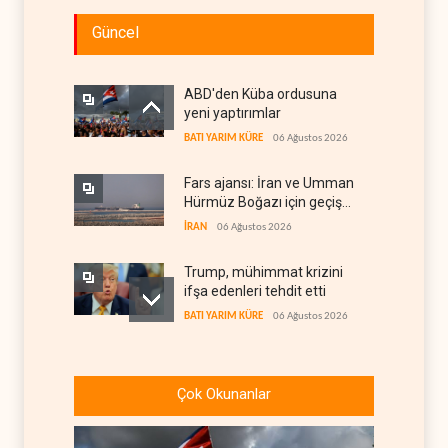
Güncel
ABD'den Küba ordusuna
yeni yaptırımlar
BATI YARIM KÜRE
06 Ağustos 2026
Fars ajansı: İran ve Umman
Hürmüz Boğazı için geçiş
koridorlarında anlaştı
İRAN
06 Ağustos 2026
Trump, mühimmat krizini
ifşa edenleri tehdit etti
BATI YARIM KÜRE
06 Ağustos 2026
Demokratlar: Trump Batı
Şeria'da işgalci
Çok Okunanlar
yerleşimcilere cezasızlık
BATI YARIM KÜRE
06 Ağustos 2026
sağladı