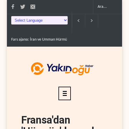
Fars ajansı: İran ve Umman Hürmüz Boğazı için geçiş..
Trump, mühimmat
Fransa'dan