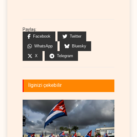
Paylaş:
Facebook
Twitter
WhatsApp
Bluesky
X
Telegram
İlginizi çekebilir