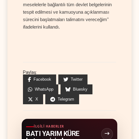
meselelerle bağlantılı tüm devlet belgelerinin
tespit edilmesi ve kamuoyuna açıklanması
sürecini başlatmaları talimatını vereceğim"
ifadelerini kullandı.
Paylaş:
Facebook
Twitter
WhatsApp
Bluesky
X
Telegram
İLGILI HABERLER
BATI YARIM KÜRE