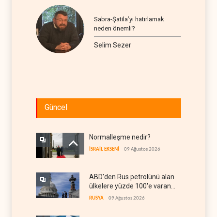
Sabra-Şatila’yı hatırlamak
neden önemli?
Selim Sezer
Güncel
Normalleşme nedir?
İSRAİL EKSENİ
09 Ağustos 2026
ABD'den Rus petrolünü alan
ülkelere yüzde 100'e varan
gümrük vergisi
RUSYA
09 Ağustos 2026