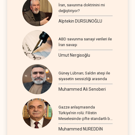
İran, savunma doktrinini mi
değiştiriyor?
Alptekin DURSUNOĞLU
ABD savunma sanayi verileri ile
İran savaşı
Umut Nergisoğlu
Güney Lübnan; Saldırı ateşi ile
siyasetin sessizliği arasında
Muhammed Ali Senoberi
Gazze anlaşmasında
Türkiye’nin rolü: Filistin
Meselesinde çifte standartlı bir
seyir
Muhammed NUREDDİN