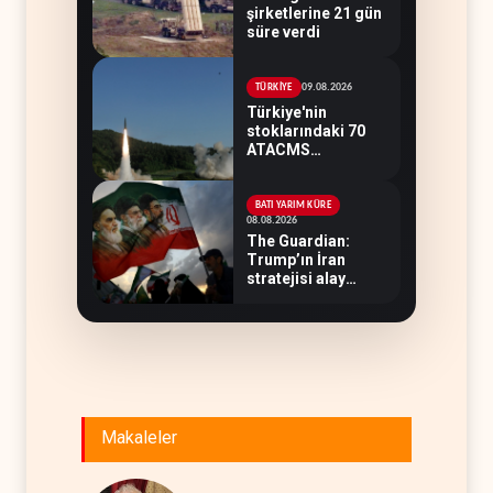
şirketlerine 21 gün
süre verdi
09.08.2026
TÜRKİYE
Türkiye'nin
stoklarındaki 70
ATACMS
Ukrayna'ya
devredilecek
BATI YARIM KÜRE
08.08.2026
The Guardian:
Trump’ın İran
stratejisi alay
konusu oldu
Makaleler