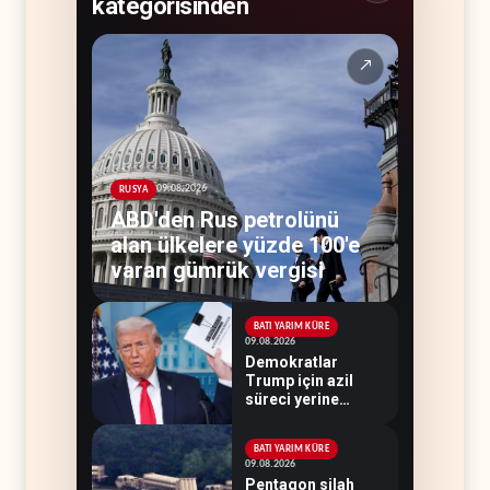
kategorisinden
↗
09.08.2026
RUSYA
ABD'den Rus petrolünü
alan ülkelere yüzde 100'e
varan gümrük vergisi
BATI YARIM KÜRE
09.08.2026
Demokratlar
Trump için azil
süreci yerine
soruşturma
hazırlıyor
BATI YARIM KÜRE
09.08.2026
Pentagon silah