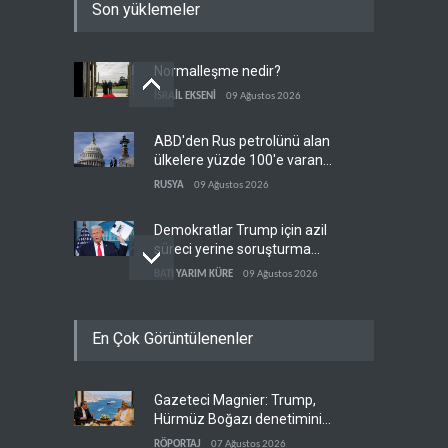
Son yüklemeler
Normalleşme nedir?
İSRAİL EKSENİ
09 Ağustos 2026
ABD'den Rus petrolünü alan
ülkelere yüzde 100'e varan
gümrük vergisi
RUSYA
09 Ağustos 2026
Demokratlar Trump için azil
süreci yerine soruşturma
hazırlıyor
BATI YARIM KÜRE
09 Ağustos 2026
Hürmüz krizi Guyana ve
En Çok Görüntülenenler
Afrika'daki petrol
üreticilerine yaradı
AFRİKA
09 Ağustos 2026
Gazeteci Magnier: Trump,
Pentagon silah şirketlerine
Hürmüz Boğazı denetimini
21 gün süre verdi
doğrudan İran ve Umman'a
RÖPORTAJ
07 Ağustos 2026