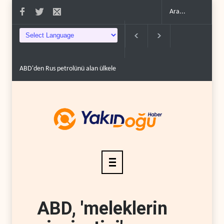
lere yüzde 100'e varan g�..
Demokratlar Trump için azil süreci yerine soruş
ABD, 'meleklerin