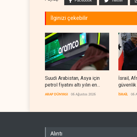
Facebook
Twitter
İlginizi çekebilir
Suudi Arabistan, Asya için
İsrail, A
petrol fiyatını altı yılın en
güvenlik
düşüğüne indirdi
ARAP DÜNYASI
06 Ağustos 2026
İSRAİL
06 
Alıntı