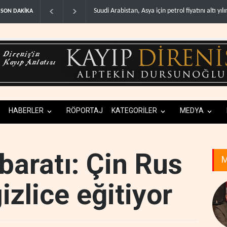
için petrol fiyatını altı yılın ..
İsrail, Afrika Boynuzu'nu yeni güvenlik hattına 
SON DAKİKA
HABERLER
RÖPORTAJ
KATEGORİLER
MEDYA
baratı: Çin Rus
M
izlice eğitiyor