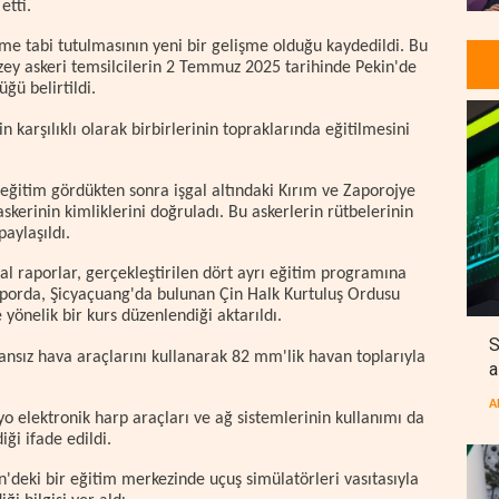
etti.
ime tabi tutulmasının yeni bir gelişme olduğu kaydedildi. Bu
üzey askeri temsilcilerin 2 Temmuz 2025 tarihinde Pekin'de
ğü belirtildi.
in karşılıklı olarak birbirlerinin topraklarında eğitilmesini
 eğitim gördükten sonra işgal altındaki Kırım ve Zaporojye
skerinin kimliklerini doğruladı. Bu askerlerin rütbelerinin
aylaşıldı.
l raporlar, gerçekleştirilen dört ayrı eğitim programına
r raporda, Şicyaçuang'da bulunan Çin Halk Kurtuluş Ordusu
yönelik bir kurs düzenlendiği aktarıldı.
S
sansız hava araçlarını kullanarak 82 mm'lik havan toplarıyla
a
A
yo elektronik harp araçları ve ağ sistemlerinin kullanımı da
ği ifade edildi.
in'deki bir eğitim merkezinde uçuş simülatörleri vasıtasıyla