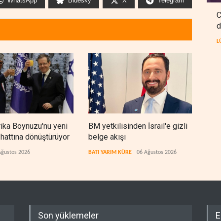
WhatsApp
Bluesky
X
Telegram
C
d
L
frika Boynuzu'nu yeni
BM yetkilisinden İsrail'e gizli
Cola
 hattına dönüştürüyor
belge akışı
bıra
arıy
Ağustos 2026
BATI YARIM KÜRE
06 Ağustos 2026
LÜBN
Son yüklemeler
E