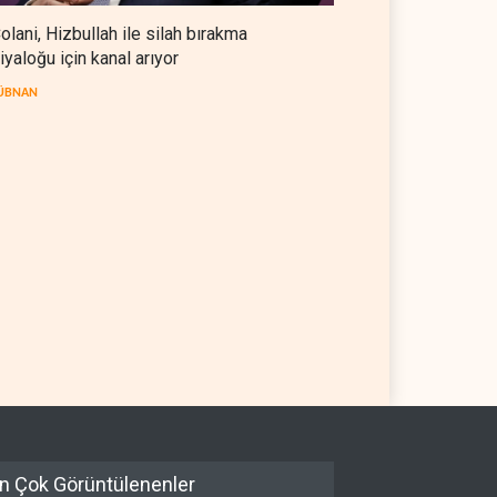
olani, Hizbullah ile silah bırakma
iyaloğu için kanal arıyor
ÜBNAN
ni, Hizbullah ile silah
Uluslararası rapor: İsrail'in
kma diyaloğu için kanal
Lübnanlı gazeteciyi öldürmesi
or
savaş suçu
AN
06 Ağustos 2026
LÜBNAN
06 Ağustos 2026
n Çok Görüntülenenler