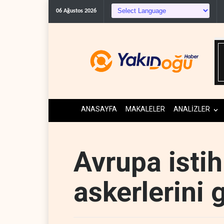
Suudi Arabistan, Asya 
06 Ağustos 2026
ANASAYFA
MAKALELER
ANALİZLER
Avrupa istih
askerlerini g