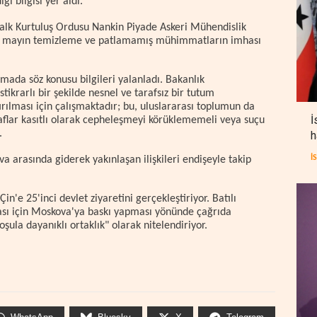
ği bilgisi yer aldı.
Halk Kurtuluş Ordusu Nankin Piyade Askeri Mühendislik
ma, mayın temizleme ve patlamamış mühimmatların imhası
lamada söz konusu bilgileri yalanladı. Bakanlık
tikrarlı bir şekilde nesnel ve tarafsız bir tutum
rılması için çalışmaktadır; bu, uluslararası toplumun da
İ
 taraflar kasıtlı olarak cepheleşmeyi körüklememeli veya suçu
.
h
İ
a arasında giderek yakınlaşan ilişkileri endişeyle takip
n'e 25'inci devlet ziyaretini gerçekleştiriyor. Batılı
ası için Moskova'ya baskı yapması yönünde çağrıda
oşula dayanıklı ortaklık" olarak nitelendiriyor.