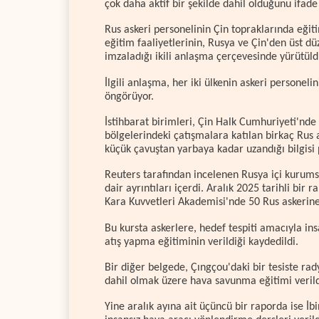
çok daha aktif bir şekilde dahil olduğunu ifade 
Rus askeri personelinin Çin topraklarında eğit
eğitim faaliyetlerinin, Rusya ve Çin'den üst d
imzaladığı ikili anlaşma çerçevesinde yürütüldü
İlgili anlaşma, her iki ülkenin askeri personelin
öngörüyor.
İstihbarat birimleri, Çin Halk Cumhuriyeti'nde
bölgelerindeki çatışmalara katılan birkaç Rus a
küçük çavuştan yarbaya kadar uzandığı bilgisi p
Reuters tarafından incelenen Rusya içi kurumsa
dair ayrıntıları içerdi. Aralık 2025 tarihli bi
Kara Kuvvetleri Akademisi'nde 50 Rus askerine 
Bu kursta askerlere, hedef tespiti amacıyla in
atış yapma eğitiminin verildiği kaydedildi.
Bir diğer belgede, Çıngçou'daki bir tesiste rad
dahil olmak üzere hava savunma eğitimi verildi
Yine aralık ayına ait üçüncü bir raporda ise İb