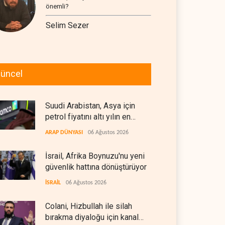
önemli?
Selim Sezer
üncel
Suudi Arabistan, Asya için
petrol fiyatını altı yılın en
düşüğüne indirdi
ARAP DÜNYASI
06 Ağustos 2026
İsrail, Afrika Boynuzu'nu yeni
güvenlik hattına dönüştürüyor
İSRAİL
06 Ağustos 2026
Colani, Hizbullah ile silah
bırakma diyaloğu için kanal