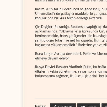
insansız hava aracı yönlendirme dersleri verildi
Kasım 2025 tarihli dördüncü belgede ise Çin 
Üniversitesi'nde patlayıcı maddelerle çalış
konularında bir kurs tertip edildiği aktarıldı.
Çin Dışişleri Bakanlığı, Reuters'a yaptığı açık
açıklamasında, "Ukrayna krizi konusunda Çin, is
benimsemekte, barış görüşmelerinin kolaylaştı
şahit olduğu tutarlı ve net bir çizgidir. İlgili
başkasına yüklememelidir" ifadesine yer verdi
Buna karşın Avrupa devletleri, Pekin ve Moskov
etmeye devam ediyor.
Rusya Devlet Başkanı Vladimir Putin, bu hafta Çi
ülkelerin Pekin yönetimine, savaşı sonlandırm
bulunmasına rağmen, iki ülke ilişkilerini "her k
Paylaş: