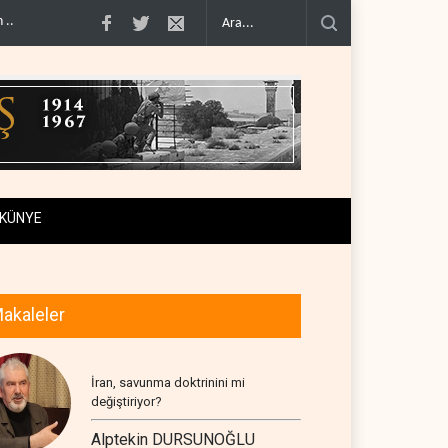
dönüşt..
BM yetkilisinden İsrail'e gizli belge akışı..
Colani, Hizbullah ile silah
KÜNYE
akaleler
İran, savunma doktrinini mi
değiştiriyor?
Alptekin DURSUNOĞLU