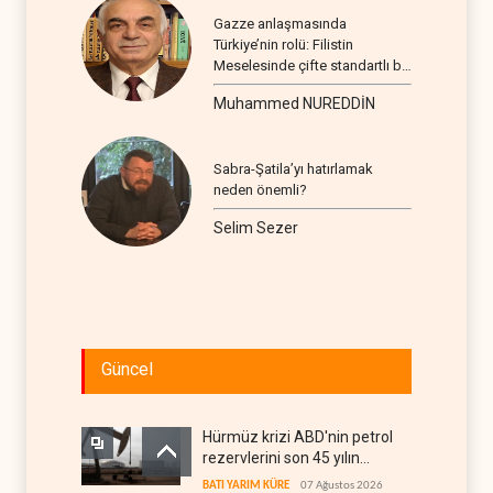
Gazze anlaşmasında
Türkiye’nin rolü: Filistin
Meselesinde çifte standartlı bir
seyir
Muhammed NUREDDİN
Sabra-Şatila’yı hatırlamak
neden önemli?
Selim Sezer
Güncel
Hürmüz krizi ABD'nin petrol
rezervlerini son 45 yılın
dibine indirdi
BATI YARIM KÜRE
07 Ağustos 2026