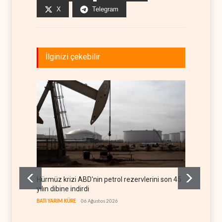
X
Telegram
İlginizi çekebilir
Hürmüz krizi ABD'nin petrol rezervlerini son 45
ABD'de
yılın dibine indirdi
BATI YAR
BATI YARIM KÜRE
06 Ağustos 2026