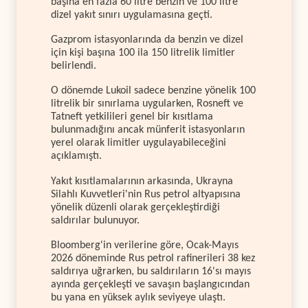
başına en fazla 60 litre benzin ve 100 litre
dizel yakıt sınırı uygulamasına geçti.
Gazprom istasyonlarında da benzin ve dizel
için kişi başına 100 ila 150 litrelik limitler
belirlendi.
O dönemde Lukoil sadece benzine yönelik 100
litrelik bir sınırlama uygularken, Rosneft ve
Tatneft yetkilileri genel bir kısıtlama
bulunmadığını ancak münferit istasyonların
yerel olarak limitler uygulayabileceğini
açıklamıştı.
Yakıt kısıtlamalarının arkasında, Ukrayna
Silahlı Kuvvetleri'nin Rus petrol altyapısına
yönelik düzenli olarak gerçekleştirdiği
saldırılar bulunuyor.
Bloomberg'in verilerine göre, Ocak-Mayıs
2026 döneminde Rus petrol rafinerileri 38 kez
saldırıya uğrarken, bu saldırıların 16'sı mayıs
ayında gerçekleşti ve savaşın başlangıcından
bu yana en yüksek aylık seviyeye ulaştı.