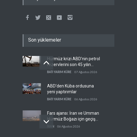
Son yüklemeler
Hürmüz krizi ABD'nin petrol
rezervlerini son 45 yılın
dibine indirdi
BATI YARIM KÜRE
07 Ağustos 2026
ABD'den Küba ordusuna
yeni yaptırımlar
BATI YARIM KÜRE
06 Ağustos 2026
Fars ajansı: İran ve Umman
Hürmüz Boğazı için geçiş
koridorlarında anlaştı
İRAN
06 Ağustos 2026