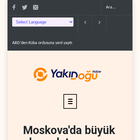
ABD'den Küba ordusuna yeni yaptırımlar..
Fars ajansı: İran ve Umman 
Moskova'da büyük