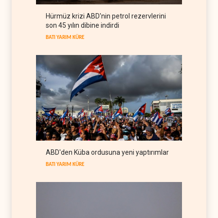
Hürmüz krizi ABD'nin petrol rezervlerini
Kolombiya kartelleri
son 45 yılın dibine indirdi
Ukrayna'daki İHA
teknolojisinin peşine düştü
BATI YARIM KÜRE
AVRASYA
06 Ağustos 2026
Suudi Arabistan, Asya için
petrol fiyatını altı yılın en
düşüğüne indirdi
ARAP DÜNYASI
06 Ağustos 2026
İsrail, Afrika Boynuzu'nu
yeni güvenlik hattına
dönüştürüyor
İSRAİL
06 Ağustos 2026
Colani, Hizbullah ile silah
ABD'den Küba ordusuna yeni yaptırımlar
bırakma diyaloğu için kanal
arıyor
BATI YARIM KÜRE
LÜBNAN
06 Ağustos 2026