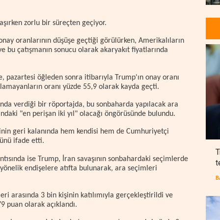
aşırken zorlu bir süreçten geçiyor.
nay oranlarının düşüşe geçtiği görülürken, Amerikalıların
e bu çatışmanın sonucu olarak akaryakıt fiyatlarında
 pazartesi öğleden sonra itibarıyla Trump'ın onay oranı
ylamayanların oranı yüzde 55,9 olarak kayda geçti.
da verdiği bir röportajda, bu sonbaharda yapılacak ara
ındaki "en perişan iki yıl" olacağı öngörüsünde bulundu.
inin geri kalanında hem kendisi hem de Cumhuriyetçi
ünü ifade etti.
T
antısında ise Trump, İran savaşının sonbahardaki seçimlerde
t
yönelik endişelere atıfta bulunarak, ara seçimleri
B
ri arasında 3 bin kişinin katılımıyla gerçekleştirildi ve
79 puan olarak açıklandı.