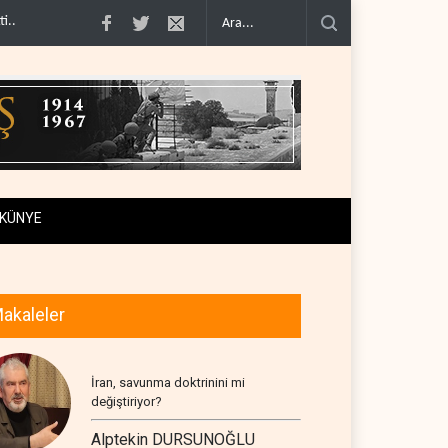
imcilere ..
İsrail, beyin göçünde rekora koşuyor..
Kolombiya kartelleri Ukray
KÜNYE
akaleler
İran, savunma doktrinini mi
değiştiriyor?
Alptekin DURSUNOĞLU