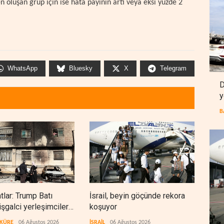
 oluşan grup için ise hata payının artı veya eksi yüzde 2
WhatsApp
Bluesky
X
Telegram
D
y
B
lar: Trump Batı
İsrail, beyin göçünde rekora
Kolo
işgalci yerleşimcilere
koşuyor
Ukra
ık sağladı
tekn
 KÜRE
06 Ağustos 2026
İSRAİL
06 Ağustos 2026
AVRA