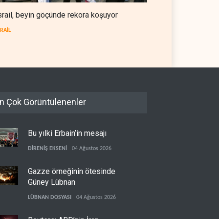
srail, beyin göçünde rekora koşuyor
SRAİL
n Çok Görüntülenenler
Bu yılki Erbain’in mesajı
DİRENİŞ EKSENİ
04 Ağustos 2026
Gazze örneğinin ötesinde
Güney Lübnan
LÜBNAN DOSYASI
04 Ağustos 2026