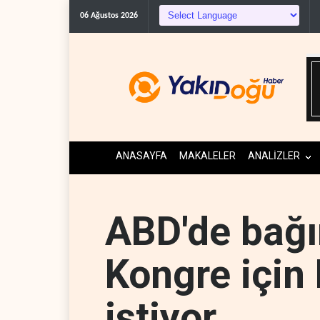
Trump, mühimmat kriz
06 Ağustos 2026
ANASAYFA
MAKALELER
ANALİZLER
ABD'de bağ
Kongre için
istiyor