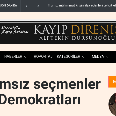
ini ifşa edenleri tehdit etti..
Demokratlar: Trump Batı Şeria'da işgalci yerleş
SON DAKİKA
HABERLER
RÖPORTAJ
KATEGORİLER
MEDYA
ımsız seçmenler
M
 Demokratları