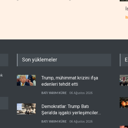
İ
İ
Son yüklemeler
E
ek
Trump, mühimmat krizini ifşa
edenleri tehdit etti
BATI YARIM KÜRE
06 Ağustos 2026
Demokratlar: Trump Batı
Şeria'da işgalci yerleşimcilere
cezasızlık sağladı
BATI YARIM KÜRE
06 Ağustos 2026