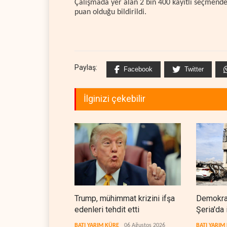
Çalışmada yer alan 2 bin 400 kayıtlı seçmenden
puan olduğu bildirildi.
Paylaş:
Facebook
Twitter
İlginizi çekebilir
Trump, mühimmat krizini ifşa
Demokrat
edenleri tehdit etti
Şeria'da 
cezasızl
BATI YARIM KÜRE
06 Ağustos 2026
BATI YARIM