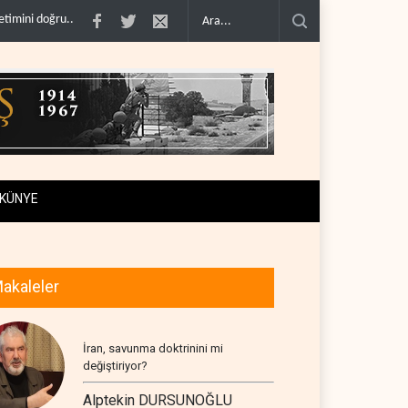
panmadı..
Çin'in petrol ithalatı on yıllık dipten sonra yükseldi..
BAE, OPEC'ten 
KÜNYE
akaleler
İran, savunma doktrinini mi
değiştiriyor?
Alptekin DURSUNOĞLU