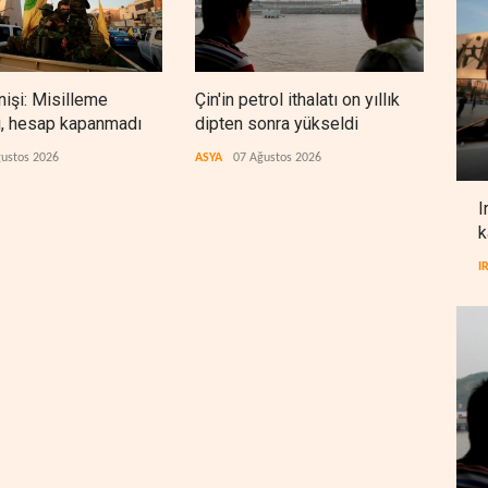
nişi: Misilleme
Çin'in petrol ithalatı on yıllık
BAE,
i, hesap kapanmadı
dipten sonra yükseldi
sonr
düz
ustos 2026
ASYA
07 Ağustos 2026
ARAP
I
k
I