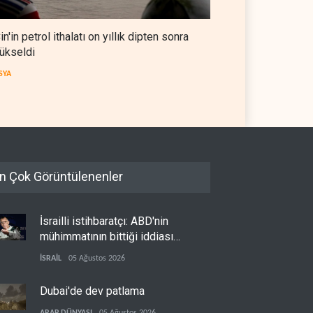
in'in petrol ithalatı on yıllık dipten sonra
ükseldi
SYA
n Çok Görüntülenenler
İsrailli istihbaratçı: ABD'nin
mühimmatının bittiği iddiası
bir iç kavga
İSRAİL
05 Ağustos 2026
Dubai'de dev patlama
ARAP DÜNYASI
05 Ağustos 2026