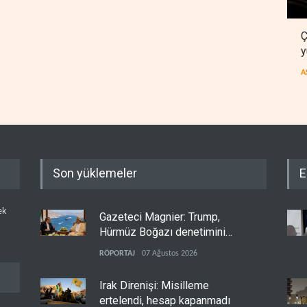
Ç
y
A
Son yüklemeler
E
ek
Gazeteci Magnier: Trump,
Hürmüz Boğazı denetimini
doğrudan İran ve Umman'a
RÖPORTAJ
07 Ağustos 2026
teslim etti
Irak Direnişi: Misilleme
ertelendi, hesap kapanmadı