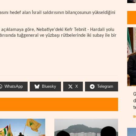
ını hedef alan İsrail saldırısının bilançosunun yükseldiğini
açıklamaya göre, Nebatiye'deki Kefr Tebnit - Hardali yolu
dırısında tuğgeneral ve yüzbaşı rütbelerinde iki subay ile bir
WhatsApp
Bluesky
X
Telegram
G
d
t
R