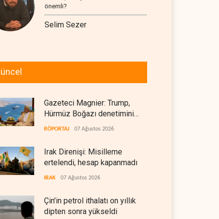
önemli?
Selim Sezer
üncel
Gazeteci Magnier: Trump,
Hürmüz Boğazı denetimini
doğrudan İran ve Umman'a
RÖPORTAJ
07 Ağustos 2026
teslim etti
Irak Direnişi: Misilleme
ertelendi, hesap kapanmadı
IRAK
07 Ağustos 2026
Çin'in petrol ithalatı on yıllık
dipten sonra yükseldi