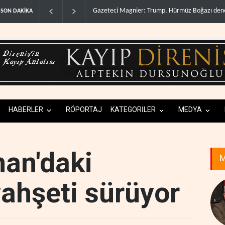
rmüz Boğazı denetimini doğru..
Irak Direnişi: Misilleme ertelendi, hesap ka
SON DAKİKA
HABERLER
RÖPORTAJ
KATEGORİLER
MEDYA
nan'daki
M
vahşeti sürüyor