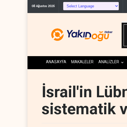
Gazeteci Magnier: Trump, Hü
08 Ağustos 2026
ANASAYFA
MAKALELER
ANALİZLER
İsrail'in Lüb
sistematik 