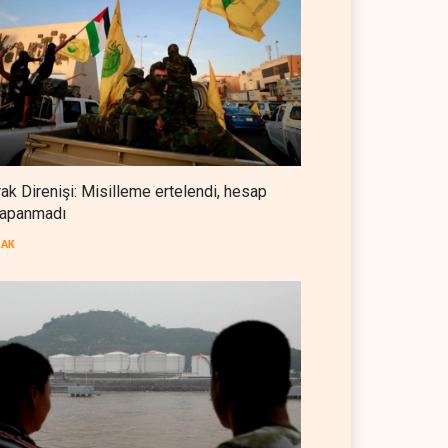
Foreign Affairs: ABD
Ortadoğu'dan elini çekmeli
BATI YARIM KÜRE
07 Ağustos 2026
 OPEC'ten ayrıldıktan
The Telegraph: Hürmüz
a petrol üretimini rekor
anlaşması, İran’ın savaşı
Suudi Arabistan, Türkiye ve
eye çıkardı
kazandığını gösteriyor
Pakistan ortak savunma
 DÜNYASI
07 Ağustos 2026
BATI YARIM KÜRE
07 Ağustos 2026
anlaşması imzaladı
ARAP DÜNYASI
07 Ağustos 2026
rak Direnişi: Misilleme ertelendi, hesap
apanmadı
ABD, Suudi Arabistan'dan
petrol ithalatını 40 yıl sonra ilk
RAK
kez durdurdu
BATI YARIM KÜRE
07 Ağustos 2026