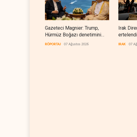
Gazeteci Magnier: Trump,
Irak Dire
Hürmüz Boğazı denetimini
ertelend
doğrudan İran ve Umman'a
RÖPORTAJ
07 Ağustos 2026
IRAK
07 Ağ
teslim etti