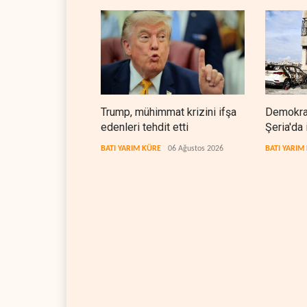
Trump, mühimmat krizini ifşa
Demokrat
edenleri tehdit etti
Şeria'da 
cezasızl
BATI YARIM KÜRE
06 Ağustos 2026
BATI YARIM