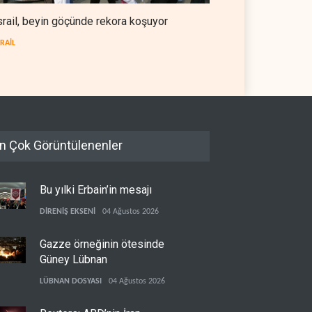
srail, beyin göçünde rekora koşuyor
SRAİL
n Çok Görüntülenenler
Bu yılki Erbain’in mesajı
DİRENİŞ EKSENİ
04 Ağustos 2026
Gazze örneğinin ötesinde
Güney Lübnan
LÜBNAN DOSYASI
04 Ağustos 2026