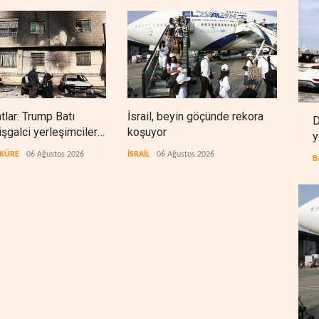
lar: Trump Batı
İsrail, beyin göçünde rekora
Kolo
D
işgalci yerleşimcilere
koşuyor
Ukra
y
ık sağladı
tekn
 KÜRE
06 Ağustos 2026
İSRAİL
06 Ağustos 2026
AVRA
B