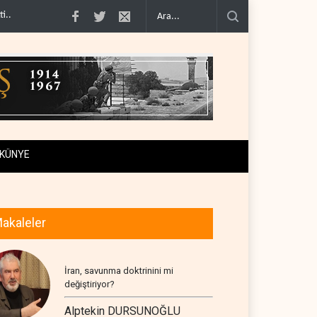
imcilere ..
İsrail, beyin göçünde rekora koşuyor..
Kolombiya kartelleri Ukra
KÜNYE
akaleler
İran, savunma doktrinini mi
değiştiriyor?
Alptekin DURSUNOĞLU