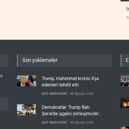
İ
İ
Son yüklemeler
E
ek
Trump, mühimmat krizini ifşa
edenleri tehdit etti
BATI YARIM KÜRE
06 Ağustos 2026
Demokratlar: Trump Batı
Şeria'da işgalci yerleşimcilere
cezasızlık sağladı
BATI YARIM KÜRE
06 Ağustos 2026