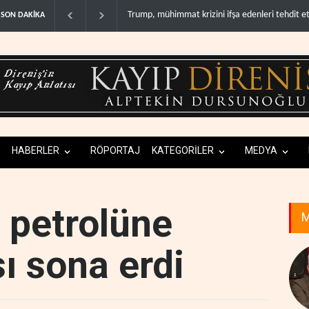
ini ifşa edenleri tehdit etti..
Demokratlar: Trump Batı Şeria'da işgalci yerleş
SON DAKİKA
HABERLER
RÖPORTAJ
KATEGORİLER
MEDYA
 petrolüne
M
sı sona erdi