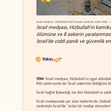
İsrail medyası: Hizbullah İsrail üssünü vurdu bir asker öldü
Y
İsrail medyası, Hizbullah’ın kamikaz
ölümüne ve 8 askerin yaralanmasına 
İsrail’de ciddi panik ve güvenlik en
YDH-
İsrail medyası, Hizbullah’ın işgal altındak
İHA saldırısında bir İsrail askerinin öldüğünü bi
İsrail Sağlık Bakanlığı ise dün Hizbullah’ın sald
İsrail medyasında yer alan haberlerde, Hizbulla
nedeniyle İsrail’de “artan bir endişe atmosferi