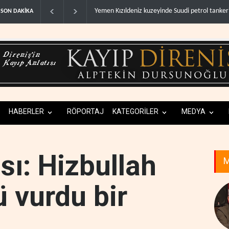
İsrail askerlerinin Lübnan'daki lüks oteli yağm
SON DAKİKA
HABERLER
RÖPORTAJ
KATEGORİLER
MEDYA
sı: Hizbullah
M
ü vurdu bir