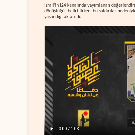
İsrail’in i24 kanalında yayımlanan değerlendirm
dönüştüğü” belirtilirken, bu saldırılar nedeniy
yaşandığı aktarıldı.