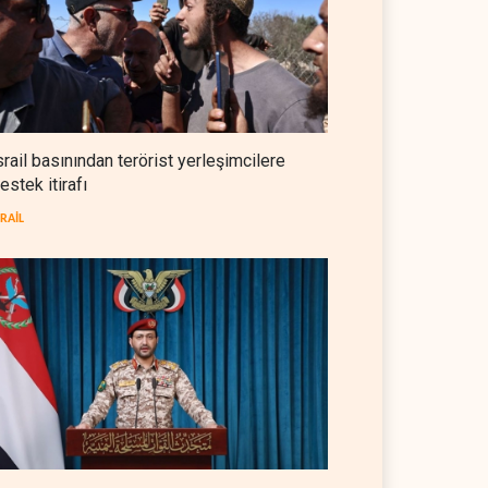
İsrailli istihbaratçı: ABD'nin
mühimmatının bittiği iddiası
bir iç kavga
İSRAİL
05 Ağustos 2026
CNN: Stokların erimesi ABD'yi
İran karşısında 'zor kararlara'
srail basınından terörist yerleşimcilere
sevk ediyor
estek itirafı
BATI YARIM KÜRE
05 Ağustos 2026
SRAİL
Colani'den Trump'a Rusya
jesti
SURİYE
05 Ağustos 2026