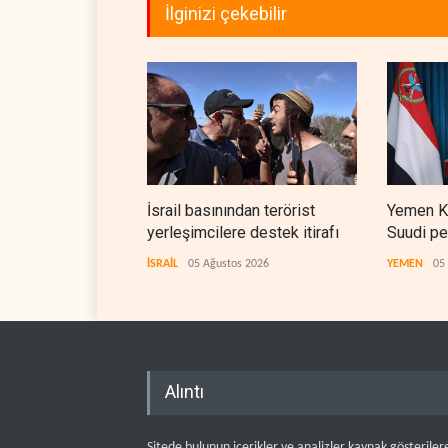
İlginizi çekebilir
İsrail basınından terörist
Yemen Kı
yerleşimcilere destek itirafı
Suudi pet
İSRAİL
05 Ağustos 2026
YEMEN
05
Alıntı
Sitede bulunun içerikler ve analizler kaynak gösteriler