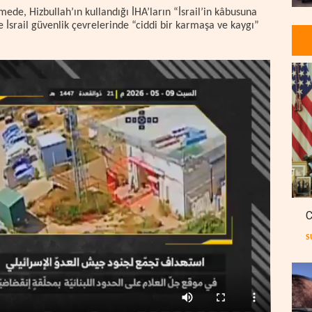
ede, Hizbullah’ın kullandığı İHA’ların “İsrail’in kâbusuna
le İsrail güvenlik çevrelerinde “ciddi bir karmaşa ve kaygı”
C
S