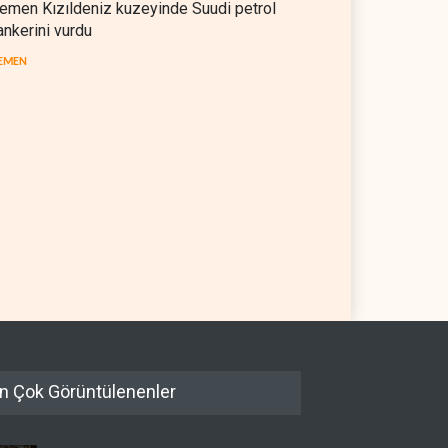
emen Kızıldeniz kuzeyinde Suudi petrol
ankerini vurdu
EMEN
müz ve Babülmendep
Musk, Suudi rejimiyle birlikte
zlarında gemi trafiği
X'te muhalif avına başladı
ğan seyrini koruyor
05 Ağustos 2026
ARAP DÜNYASI
05 Ağustos 2026
n Çok Görüntülenenler