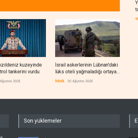
Y
t
Y
zıldeniz kuzeyinde
İsrail askerlerinin Lübnan'daki
Hür
rol tankerini vurdu
lüks oteli yağmaladığı ortaya
boğa
çıktı
dura
 Ağustos 2026
İSRAİL
05 Ağustos 2026
İRAN
Son yüklemeler
E
ek