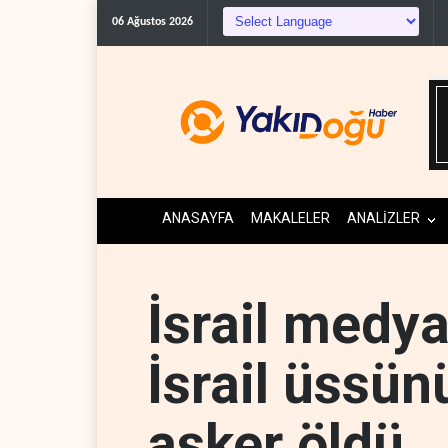
06 Ağustos 2026
ANASAYFA
MAKALELER
ANALİZLER
İsrail medya
İsrail üssün
asker öldü