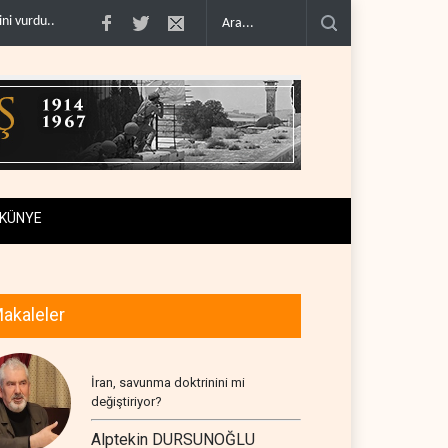
aladığ�..
Hürmüz ve Babülmendep boğazlarında gemi trafiği durağ..
Musk, 
KÜNYE
akaleler
İran, savunma doktrinini mi
değiştiriyor?
Alptekin DURSUNOĞLU