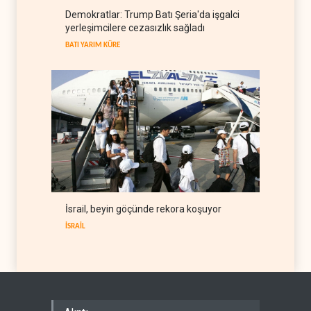
İsrail basını: Trump'ın İran
Demokratlar: Trump Batı Şeria'da işgalci
politikasındaki ertelemeler
yerleşimcilere cezasızlık sağladı
ABD seçimlerini riske atıyor
BATI YARIM KÜRE
06 Ağustos 2026
BATI YARIM KÜRE
İsrail, beyin göçünde rekora koşuyor
İSRAİL