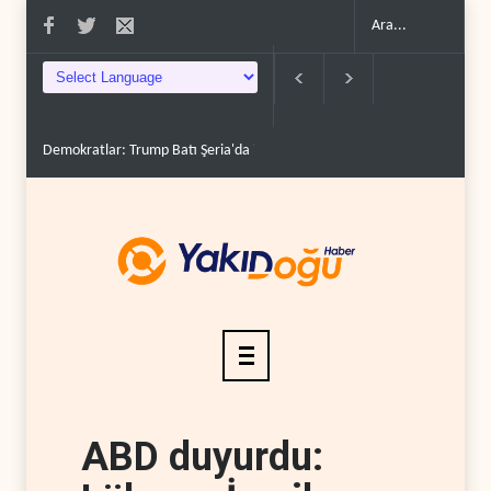
Demokratlar: Trump Batı Şeria'da işgalci yerleşimcilere ..
İsrail, beyi
ABD duyurdu: