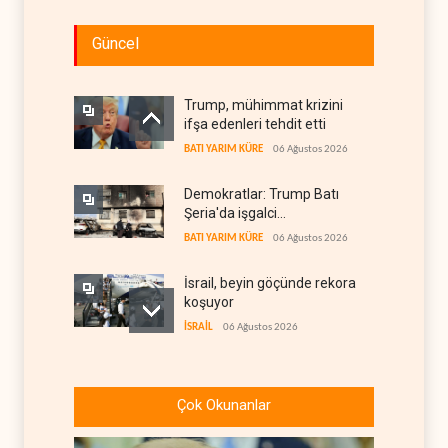
Güncel
Trump, mühimmat krizini
ifşa edenleri tehdit etti
BATI YARIM KÜRE
06 Ağustos 2026
Demokratlar: Trump Batı
Şeria'da işgalci
yerleşimcilere cezasızlık
BATI YARIM KÜRE
06 Ağustos 2026
sağladı
İsrail, beyin göçünde rekora
koşuyor
İSRAİL
06 Ağustos 2026
Kolombiya kartelleri
Ukrayna'daki İHA
Çok Okunanlar
teknolojisinin peşine düştü
AVRASYA
06 Ağustos 2026