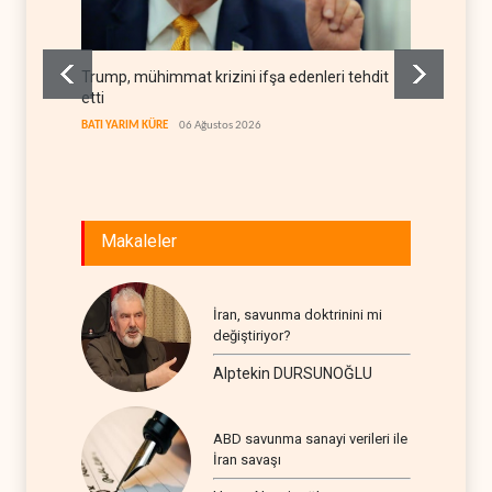
Trump, mühimmat krizini ifşa edenleri tehdit
Demokra
etti
yerleşi
BATI YARIM KÜRE
06 Ağustos 2026
BATI YAR
Makaleler
İran, savunma doktrinini mi
değiştiriyor?
Alptekin DURSUNOĞLU
ABD savunma sanayi verileri ile
İran savaşı