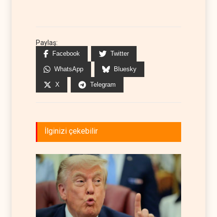
Paylaş:
Facebook
Twitter
WhatsApp
Bluesky
X
Telegram
İlginizi çekebilir