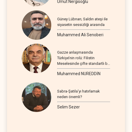
Umut Nergisoğlu
Güney Lübnan; Saldırı ateşi ile
siyasetin sessizliği arasında
Muhammed Ali Senoberi
Gazze anlaşmasında
Türkiye’nin rolü: Filistin
Meselesinde çifte standartlı bir
seyir
Muhammed NUREDDİN
Sabra-Şatila’yı hatırlamak
neden önemli?
Selim Sezer