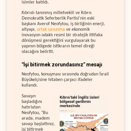
isimler katıldı.
Kıbrıslı tanınmış milletvekili ve Kıbrıs
Demokratik Seferberlik Partisi’nin eski
başkanı Averof Neofytou, iş birliğinin enerji,
altyapı,
ortak savunma
ve ekonomik
inovasyon odaklı resmi bir stratejik ittifaka
dönüşmesi gerektiğini vurgulayarak bu
yapının bölgede istikrarın temel direği
olacağını belirtti.
"İşi bitirmek zorundasınız" mesajı
Neofytou, konuşması sırasında doğrudan İsrail
Büyükelçisine hitaben çarpıcı ifadeler
kullandı.
Savaşın
başladığını
hatırlatan
Neofytou, "Bu
arada, madem
savaşı başlattınız,
işi bitirmek