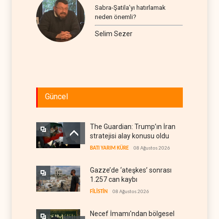
Sabra-Şatila’yı hatırlamak
neden önemli?
Selim Sezer
Güncel
The Guardian: Trump’ın İran
stratejisi alay konusu oldu
BATI YARIM KÜRE
08 Ağustos 2026
Gazze’de ‘ateşkes’ sonrası
1.257 can kaybı
FİLİSTİN
08 Ağustos 2026
Necef İmamı'ndan bölgesel