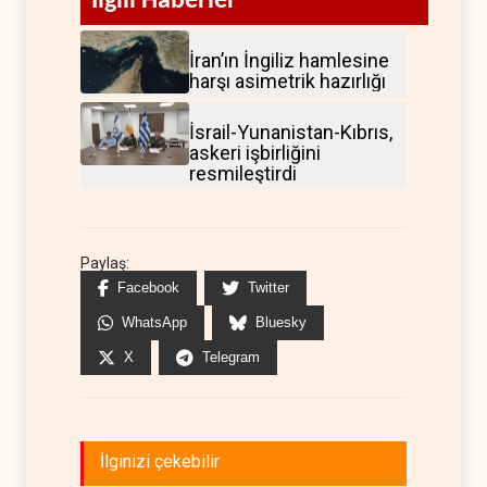
İlgili Haberler
İran’ın İngiliz hamlesine
harşı asimetrik hazırlığı
İsrail-Yunanistan-Kıbrıs,
askeri işbirliğini
resmileştirdi
Paylaş:
Facebook
Twitter
WhatsApp
Bluesky
X
Telegram
İlginizi çekebilir