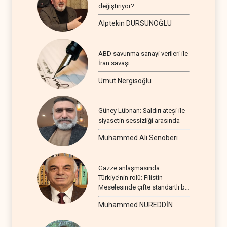
değiştiriyor?
Alptekin DURSUNOĞLU
ABD savunma sanayi verileri ile
İran savaşı
Umut Nergisoğlu
Güney Lübnan; Saldırı ateşi ile
siyasetin sessizliği arasında
Muhammed Ali Senoberi
Gazze anlaşmasında
Türkiye’nin rolü: Filistin
Meselesinde çifte standartlı bir
seyir
Muhammed NUREDDİN