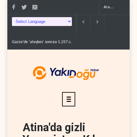
zze’de ‘ateşkes’ sonrası 1.257 can kaybı..
ABD’nin onlarca savaş uçağı da yet
Atina'da gizli