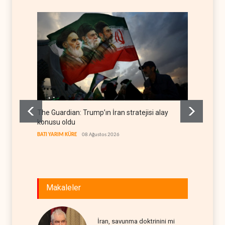
The Guardian: Trump’ın İran stratejisi alay
Gazze’
konusu oldu
FİLİSTİN
BATI YARIM KÜRE
08 Ağustos 2026
Makaleler
İran, savunma doktrinini mi