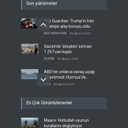
Son yüklemeler
The Guardian: Trump’ın İran
stratejisi alay konusu oldu
BATI YARIM KÜRE
08 Ağustos 2026
Gazze’de ‘ateşkes’ sonrası
1.257 can kaybı
FİLİSTİN
08 Ağustos 2026
ABD’nin onlarca savaş uçağı
da yetmedi: Hürmüz’de
gemi vuruldu
İRAN
08 Ağustos 2026
Necef İmamı'ndan bölgesel
En Çok Görüntülenenler
'Arap projesi' uyarısı
IRAK
08 Ağustos 2026
Maariv: Hizbullah oyunun
Mossad’ın İran'a karşı Kürt
kurallarını değiştiriyor
planı neden çöktü?