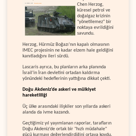
Chen Herzog,
küresel petrol ve
doğalgaz krizinin
"yönetilemez" bir
noktaya evrildiğini
savundu.
Herzog, Hürmüz Boğazı’nın kapalı olmasının
IMEC projesinin ne kadar elzem hale geldiğini
kanıtladığını ileri sürdü.
Lascaris ayrıca, bu planların arka planında
İsrail’in İran devletini ortadan kaldırma
yönündeki hedeflerinin yattığına dikkat çekti.
Doğu Akdeniz’de askeri ve mülkiyet
hareketliliği
Üç ülke arasındaki ilişkiler son yıllarda askeri
alanda da ivme kazandı.
Geçtiğimiz yıl yayımlanan raporlar, tarafların
Doğu Akdeniz’de ortak bir "hızlı müdahale"
gücü kurmayı değerlendirdiğini ortaya koydu.