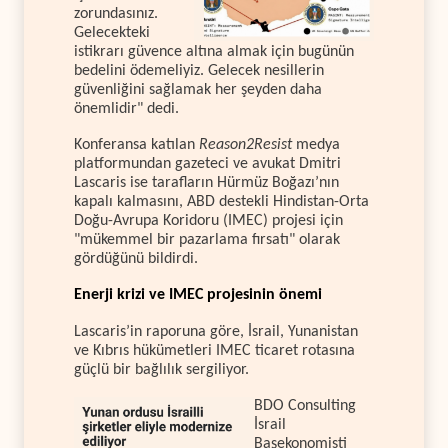
zorundasınız.
Gelecekteki
istikrarı güvence altına almak için bugünün
bedelini ödemeliyiz. Gelecek nesillerin
güvenliğini sağlamak her şeyden daha
önemlidir" dedi.
Konferansa katılan
Reason2Resist
medya
platformundan gazeteci ve avukat Dmitri
Lascaris ise tarafların Hürmüz Boğazı’nın
kapalı kalmasını, ABD destekli Hindistan-Orta
Doğu-Avrupa Koridoru (IMEC) projesi için
"mükemmel bir pazarlama fırsatı" olarak
gördüğünü bildirdi.
Enerji krizi ve IMEC projesinin önemi
Lascaris’in raporuna göre, İsrail, Yunanistan
ve Kıbrıs hükümetleri IMEC ticaret rotasına
güçlü bir bağlılık sergiliyor.
BDO Consulting
İsrail
Başekonomisti