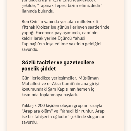
yönündeki aşırılıkçı arzuyu tetikleyecek
şekilde, "Tapınak Tepesi bizim elimizdedir"
ilanında bulundu.
Ben Gvir’in yanında yer alan milletvekili
Yitzhak Kroizer ise günün ilerleyen saatlerinde
yaptığı Facebook paylaşımında, caminin
kaldırılarak yerine Üçüncü Yahudi
Tapınağı’nın inşa edilme vaktinin geldiğini
savundu.
Sözlü tacizler ve gazetecilere
yönelik şiddet
Gün ilerledikçe yerleşimciler, Müslüman
Mahallesi ve el-Aksa Camii’nin ana girişi
konumundaki Şam Kapısı’nın hemen iç
kısmında toplanmaya başladı.
Yaklaşık 200 kişiden oluşan gruplar, sırayla
"Araplara ölüm" ve "Yahudi bir ruhtur, Arap
ise bir fahişenin oğludur" şeklinde sloganlar
savurdu.