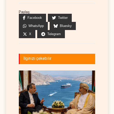
Paylaş:
Facebook
Twitter
WhatsApp
Bluesky
X
Telegram
İlginizi çekebilir