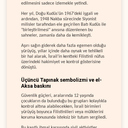
edilmesini sadece izlemekle yetindi.
Her yıl, Doğu Kudüs’ün 1967’deki işgali ve
ardından, 1948 Nakba sürecinde Siyonist
milisler tarafından ele geçirilen Batı Kudüs ile
"birleştirilmesi" anısına düzenlenen bu
sahneler, zamanla daha da kemikleşti.
Aşırı sağın giderek daha fazla egemen olduğu
yürüyüş, yıllar içinde daha oynak ve tehlikeli
bir hal alarak, İsrail’in kentteki Filistinli nüfus
üzerindeki hakimiyet ve kontrol gösterisine
dönüştü.
Üçüncü Tapınak sembolizmi ve el-
Aksa baskını
Güvenlik güçleri, aralarında 12 yaşında
çocukların da bulunduğu bu grupları kolaylıkla
kontrol altına alabilecekken, İsrail birimleri
yürüyüş boyunca Filistinlileri veya mülklerini
koruma konusunda isteksiz bir tutum sergiledi.
Bu kasıtlı ihmal karşısında sivil aktivistler