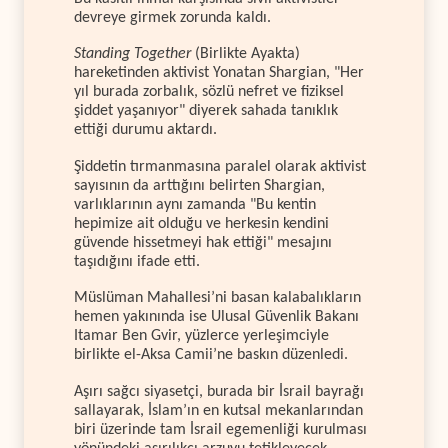
devreye girmek zorunda kaldı.
Standing Together
(Birlikte Ayakta)
hareketinden aktivist Yonatan Shargian, "Her
yıl burada zorbalık, sözlü nefret ve fiziksel
şiddet yaşanıyor" diyerek sahada tanıklık
ettiği durumu aktardı.
Şiddetin tırmanmasına paralel olarak aktivist
sayısının da arttığını belirten Shargian,
varlıklarının aynı zamanda "Bu kentin
hepimize ait olduğu ve herkesin kendini
güvende hissetmeyi hak ettiği" mesajını
taşıdığını ifade etti.
Müslüman Mahallesi’ni basan kalabalıkların
hemen yakınında ise Ulusal Güvenlik Bakanı
Itamar Ben Gvir, yüzlerce yerleşimciyle
birlikte el-Aksa Camii’ne baskın düzenledi.
Aşırı sağcı siyasetçi, burada bir İsrail bayrağı
sallayarak, İslam’ın en kutsal mekanlarından
biri üzerinde tam İsrail egemenliği kurulması