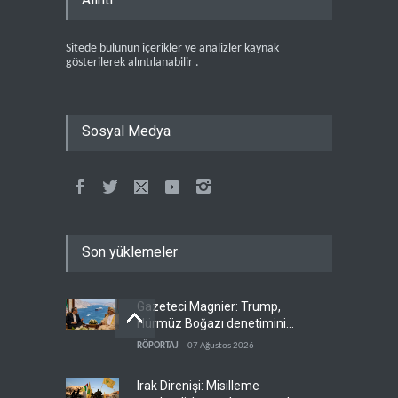
Sitede bulunun içerikler ve analizler kaynak
gösterilerek alıntılanabilir .
Sosyal Medya
Son yüklemeler
Gazeteci Magnier: Trump,
Hürmüz Boğazı denetimini
doğrudan İran ve Umman'a
RÖPORTAJ
07 Ağustos 2026
teslim etti
Irak Direnişi: Misilleme