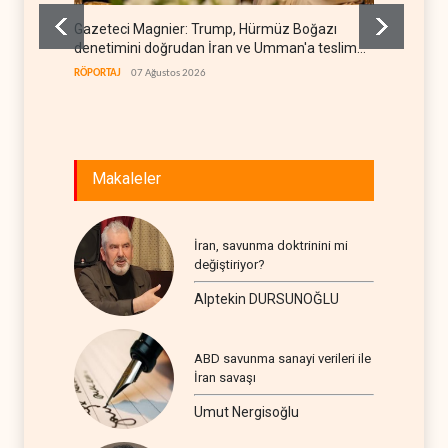
Gazeteci Magnier: Trump, Hürmüz Boğazı
Irak Di
denetimini doğrudan İran ve Umman'a teslim
kapan
etti
RÖPORTAJ
07 Ağustos 2026
IRAK
07
Makaleler
İran, savunma doktrinini mi
değiştiriyor?
Alptekin DURSUNOĞLU
ABD savunma sanayi verileri ile
İran savaşı
Umut Nergisoğlu