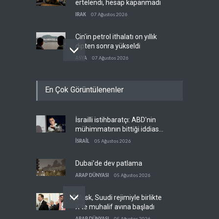
ertelendi, hesap kapanmadı
IRAK
07 Ağustos 2026
Çin'in petrol ithalatı on yıllık
dipten sonra yükseldi
ASYA
07 Ağustos 2026
BAE, OPEC'ten ayrıldıktan
En Çok Görüntülenenler
sonra petrol üretimini rekor
düzeye çıkardı
ARAP DÜNYASI
07 Ağustos 2026
İsrailli istihbaratçı: ABD'nin
The Telegraph: Hürmüz
mühimmatının bittiği iddiası
anlaşması, İran’ın savaşı
bir iç kavga
kazandığını gösteriyor
İSRAİL
05 Ağustos 2026
BATI YARIM KÜRE
07 Ağustos 2026
Dubai'de dev patlama
ARAP DÜNYASI
05 Ağustos 2026
Musk, Suudi rejimiyle birlikte
X'te muhalif avına başladı