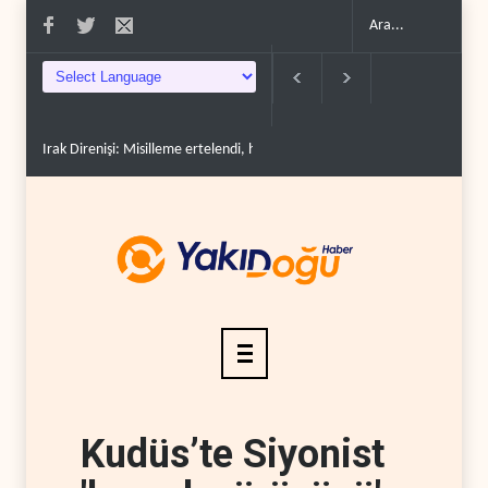
: Misilleme ertelendi, hesap kapanmadı..
Çin'in petrol ithalatı on yıllık dipten s
Kudüs’te Siyonist