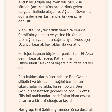
Küçük bir grupla başlayan yürüyüş, kısa
sürede Şam Kapısı’na ardı ardına gelen
dalgalar halinde ulaşan ve Ağlama Duvarı’na
doğru ilerleyen bir genç erkek denizine
dönüştü.
Alan, İsrail bayraklarının yanı sıra el-Aksa
Camii’nin yıkılması ve yerine bir Yahudi
tapınağının yapılması çağrılarıyla özdeşleşen
Üçüncü Tapınak bayraklarıyla donatıldı.
Kortejde taşınan büyük bir pankartta, "El-Aksa
değil, Tapınak Tepesi. Katliam mı
istiyorsunuz? Nakba’yı yaşarsınız" ifadeleri yer
aldı.
Bazı katılımcıların üzerinde ise Ben Gvir’in
silüetini ve bir idam ilmeğini barındıran
çıkartmalar görüldü; bu sembolün, Ben
Gvir’in Knesset’ten geçmesine öncülük ettiği
Filistinli mahkumları hedef alan idam cezası
tasarısına bir atıf olduğu anlaşıldı.
Her grup, Eski Şehir’e girmeden önce durarak