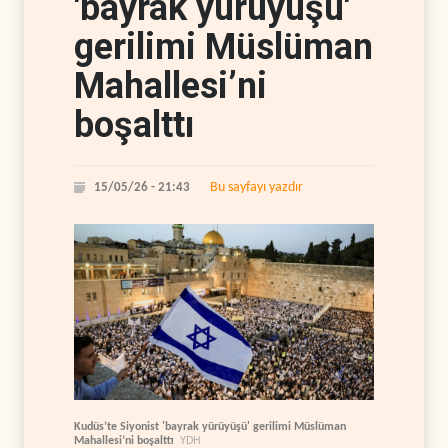
'bayrak yürüyüşü'
gerilimi Müslüman
Mahallesi’ni
boşalttı
Bu sayfayı yazdır
15/05/26 - 21:43
Kudüs’te Siyonist 'bayrak yürüyüşü' gerilimi Müslüman
Mahallesi’ni boşalttı
YDH