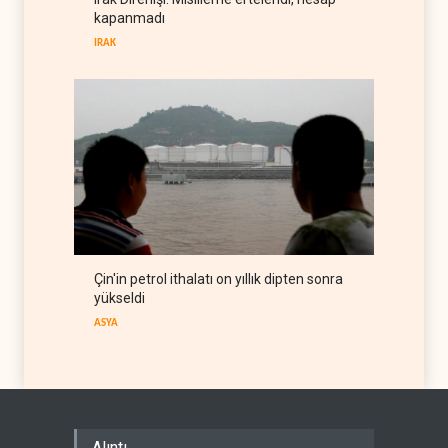
ilk kez durdurdu
BATI YARIM KÜRE
07 Ağustos 2026
kapanmadı
IRAK
Çin'in petrol ithalatı on yıllık dipten sonra
yükseldi
ASYA
Alıntı