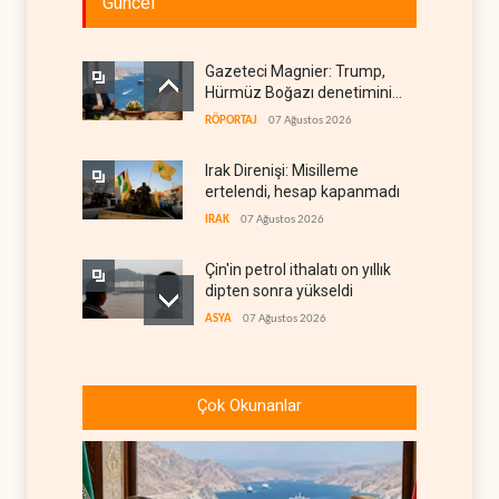
Güncel
Gazeteci Magnier: Trump,
Hürmüz Boğazı denetimini
doğrudan İran ve Umman'a
RÖPORTAJ
07 Ağustos 2026
teslim etti
Irak Direnişi: Misilleme
ertelendi, hesap kapanmadı
IRAK
07 Ağustos 2026
Çin'in petrol ithalatı on yıllık
dipten sonra yükseldi
ASYA
07 Ağustos 2026
BAE, OPEC'ten ayrıldıktan
sonra petrol üretimini rekor
Çok Okunanlar
düzeye çıkardı
ARAP DÜNYASI
07 Ağustos 2026
The Telegraph: Hürmüz
anlaşması, İran’ın savaşı