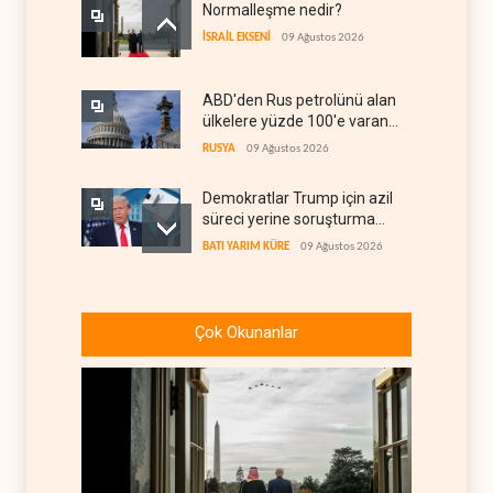
Normalleşme nedir?
İSRAİL EKSENİ
09 Ağustos 2026
ABD'den Rus petrolünü alan
ülkelere yüzde 100'e varan
gümrük vergisi
RUSYA
09 Ağustos 2026
Demokratlar Trump için azil
süreci yerine soruşturma
hazırlıyor
BATI YARIM KÜRE
09 Ağustos 2026
Hürmüz krizi Guyana ve
Afrika'daki petrol
Çok Okunanlar
üreticilerine yaradı
AFRİKA
09 Ağustos 2026
Pentagon silah şirketlerine
21 gün süre verdi
BATI YARIM KÜRE
09 Ağustos 2026
Türkiye'nin stoklarındaki 70