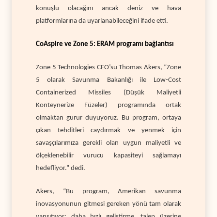
konuşlu olacağını ancak deniz ve hava
platformlarına da uyarlanabileceğini ifade etti.
CoAspire ve Zone 5: ERAM programı bağlantısı
Zone 5 Technologies CEO’su Thomas Akers, “Zone
5 olarak Savunma Bakanlığı ile Low-Cost
Containerized Missiles (Düşük Maliyetli
Konteynerize Füzeler) programında ortak
olmaktan gurur duyuyoruz. Bu program, ortaya
çıkan tehditleri caydırmak ve yenmek için
savaşçılarımıza gerekli olan uygun maliyetli ve
ölçeklenebilir vurucu kapasiteyi sağlamayı
hedefliyor.” dedi.
Akers, “Bu program, Amerikan savunma
inovasyonunun gitmesi gereken yönü tam olarak
yansıtıyor: daha hızlı geliştirme, talep üzerine