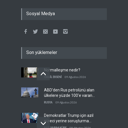
Sosyal Medya
Son yüklemeler
Normalleşme nedir?
İSRAİL EKSENİ
09 Ağustos 2026
ABD'den Rus petrolünü alan
ülkelere yüzde 100'e varan
gümrük vergisi
RUSYA
09 Ağustos 2026
Demokratlar Trump için azil
süreci yerine soruşturma
hazırlıyor