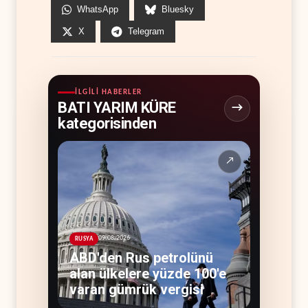
WhatsApp
Bluesky
X
Telegram
İLGILI HABERLER
BATI YARIM KÜRE
kategorisinden
↗
09.08.2026
RUSYA
ABD'den Rus petrolünü
alan ülkelere yüzde 100'e
varan gümrük vergisi