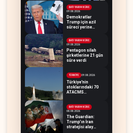
BATI YARIM KÜRE
09.08.2026
Demokratlar
Trump için azil
süreci yerine
soruşturma
hazırlıyor
BATI YARIM KÜRE
09.08.2026
Pentagon silah
şirketlerine 21 gün
süre verdi
09.08.2026
TÜRKİYE
Türkiye'nin
stoklarındaki 70
ATACMS
Ukrayna'ya
devredilecek
BATI YARIM KÜRE
08.08.2026
The Guardian:
Trump’ın İran
stratejisi alay
konusu oldu