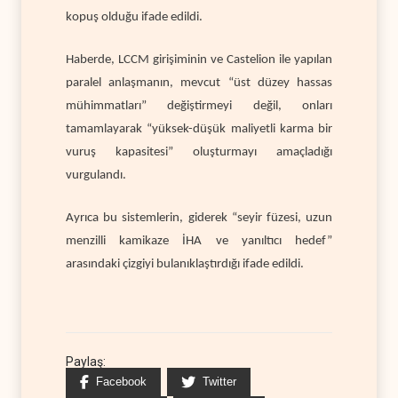
kopuş olduğu ifade edildi.
Haberde, LCCM girişiminin ve Castelion ile yapılan
paralel anlaşmanın, mevcut “üst düzey hassas
mühimmatları” değiştirmeyi değil, onları
tamamlayarak “yüksek-düşük maliyetli karma bir
vuruş kapasitesi” oluşturmayı amaçladığı
vurgulandı.
Ayrıca bu sistemlerin, giderek “seyir füzesi, uzun
menzilli kamikaze İHA ve yanıltıcı hedef”
arasındaki çizgiyi bulanıklaştırdığı ifade edildi.
Paylaş:
Facebook
Twitter