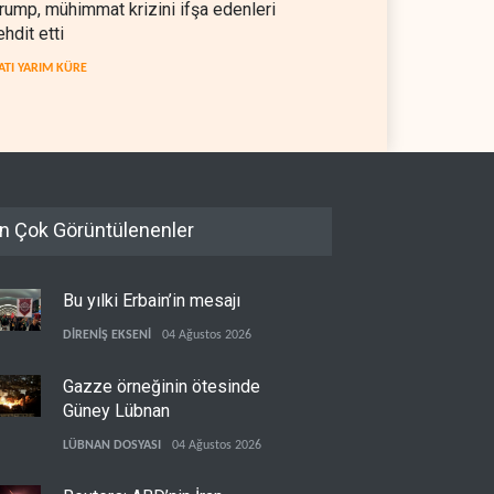
rump, mühimmat krizini ifşa edenleri
ehdit etti
ATI YARIM KÜRE
n Çok Görüntülenenler
Bu yılki Erbain’in mesajı
DİRENİŞ EKSENİ
04 Ağustos 2026
Gazze örneğinin ötesinde
Güney Lübnan
LÜBNAN DOSYASI
04 Ağustos 2026