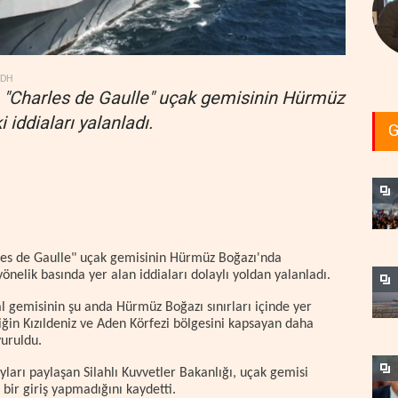
YDH
ı, "Charles de Gaulle" uçak gemisinin Hürmüz
iddiaları yalanladı.
G
rles de Gaulle" uçak gemisinin Hürmüz Boğazı'nda
nelik basında yer alan iddiaları dolaylı yoldan yalanladı.
l gemisinin şu anda Hürmüz Boğazı sınırları içinde yer
liğin Kızıldeniz ve Aden Körfezi bölgesini kapsayan daha
yuruldu.
yları paylaşan Silahlı Kuvvetler Bakanlığı, uçak gemisi
ir giriş yapmadığını kaydetti.