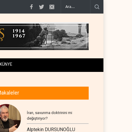
: İran ve Umman Hürmüz Boğazı için geçiş..
Trump, mühimmat krizini ifşa edenle
KÜNYE
akaleler
İran, savunma doktrinini mi
değiştiriyor?
Alptekin DURSUNOĞLU