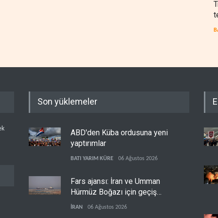
T
t
B
Son yüklemeler
E
ek
ABD'den Küba ordusuna yeni
yaptırımlar
BATI YARIM KÜRE
06 Ağustos 2026
Fars ajansı: İran ve Umman
Hürmüz Boğazı için geçiş
koridorlarında anlaştı
İRAN
06 Ağustos 2026