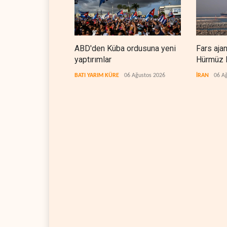
ABD'den Küba ordusuna yeni
Fars aja
yaptırımlar
Hürmüz B
koridorla
BATI YARIM KÜRE
06 Ağustos 2026
İRAN
06 A