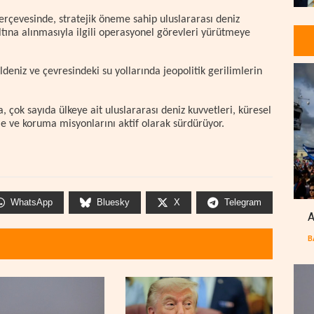
çerçevesinde, stratejik öneme sahip uluslararası deniz
tına alınmasıyla ilgili operasyonel görevleri yürütmeye
ldeniz ve çevresindeki su yollarında jeopolitik gerilimlerin
, çok sayıda ülkeye ait uluslararası deniz kuvvetleri, küresel
eme ve koruma misyonlarını aktif olarak sürdürüyor.
WhatsApp
Bluesky
X
Telegram
A
B