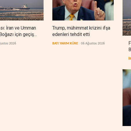
nsı: İran ve Umman
Trump, mühimmat krizini ifşa
Demo
oğazı için geçiş
edenleri tehdit etti
Şeri
rında anlaştı
ceza
F
ğustos 2026
BATI YARIM KÜRE
06 Ağustos 2026
BATI
B
İ