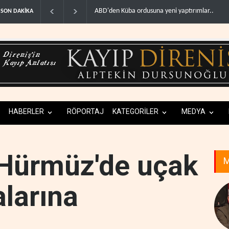
ABD'den Küba ordusuna yeni yaptırımlar..
Fars ajansı
SON DAKİKA
HABERLER
RÖPORTAJ
KATEGORİLER
MEDYA
'Hürmüz'de uçak
M
alarına