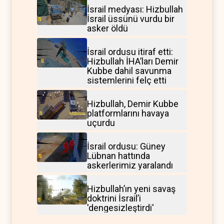
İsrail medyası: Hizbullah
İsrail üssünü vurdu bir
asker öldü
İsrail ordusu itiraf etti:
Hizbullah İHA’ları Demir
Kubbe dahil savunma
sistemlerini felç etti
Hizbullah, Demir Kubbe
platformlarını havaya
uçurdu
İsrail ordusu: Güney
Lübnan hattında
askerlerimiz yaralandı
Hizbullah’ın yeni savaş
doktrini İsrail’i
'dengesizleştirdi'