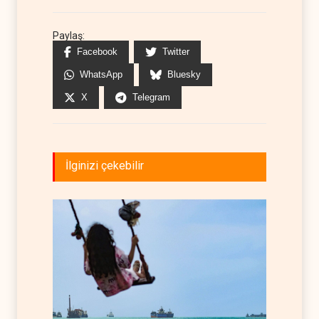
Paylaş:
Facebook
Twitter
WhatsApp
Bluesky
X
Telegram
İlginizi çekebilir