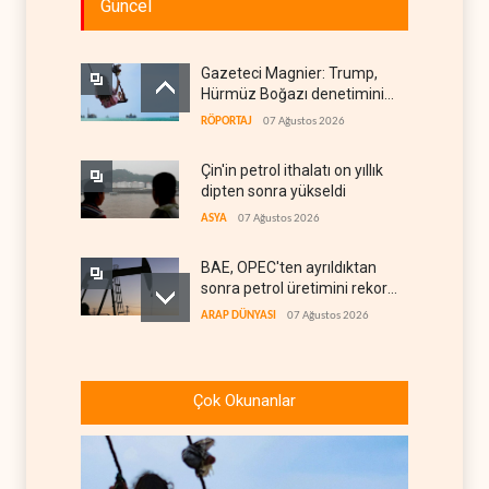
Güncel
Gazeteci Magnier: Trump,
Hürmüz Boğazı denetimini
doğrudan İran ve Umman'a
RÖPORTAJ
07 Ağustos 2026
teslim etti
Çin'in petrol ithalatı on yıllık
dipten sonra yükseldi
ASYA
07 Ağustos 2026
BAE, OPEC'ten ayrıldıktan
sonra petrol üretimini rekor
düzeye çıkardı
ARAP DÜNYASI
07 Ağustos 2026
The Telegraph: Hürmüz
anlaşması, İran’ın savaşı
Çok Okunanlar
kazandığını gösteriyor
BATI YARIM KÜRE
07 Ağustos 2026
Yemen’den dengeleri
değiştirecek yeni askeri