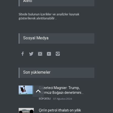
Alıntı
Sitede bulunun içerikler ve analizler kaynak
gösterilerek alıntılanabilir .
Sosyal Medya
Son yüklemeler
Gazeteci Magnier: Trump,
Hürmüz Boğazı denetimini
doğrudan İran ve Umman'a
RÖPORTAJ
07 Ağustos 2026
teslim etti
Çin'in petrol ithalatı on yıllık