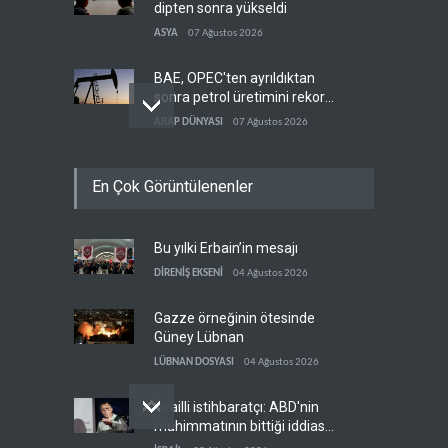
dipten sonra yükseldi
ASYA
07 Ağustos 2026
BAE, OPEC'ten ayrıldıktan
sonra petrol üretimini rekor
düzeye çıkardı
ARAP DÜNYASI
07 Ağustos 2026
The Telegraph: Hürmüz
En Çok Görüntülenenler
anlaşması, İran’ın savaşı
kazandığını gösteriyor
BATI YARIM KÜRE
07 Ağustos 2026
Bu yılki Erbain’in mesajı
Yemen’den dengeleri
değiştirecek yeni askeri
DİRENİŞ EKSENİ
04 Ağustos 2026
denklem
YEMEN
07 Ağustos 2026
Gazze örneğinin ötesinde
Güney Lübnan
LÜBNAN DOSYASI
04 Ağustos 2026
İsrailli istihbaratçı: ABD'nin
mühimmatının bittiği iddiası
bir iç kavga