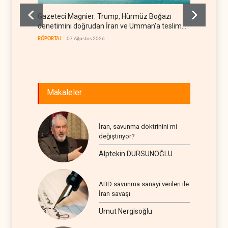
Gazeteci Magnier: Trump, Hürmüz Boğazı
Çin'in 
denetimini doğrudan İran ve Umman'a teslim
yüksel
etti
RÖPORTAJ
07 Ağustos 2026
ASYA
07
Makaleler
İran, savunma doktrinini mi
değiştiriyor?
Alptekin DURSUNOĞLU
ABD savunma sanayi verileri ile
İran savaşı
Umut Nergisoğlu