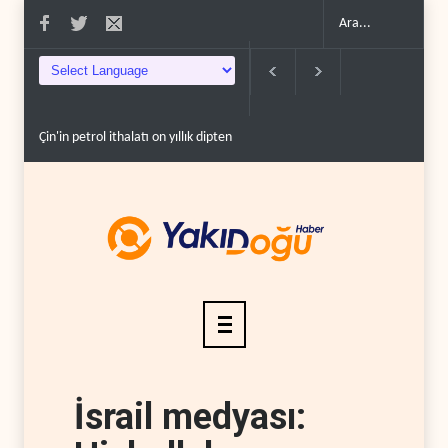
Çin'in petrol ithalatı on yıllık dipten sonra yükseldi..
BAE, OPEC'ten ayrı
İsrail medyası: