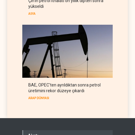
Çin'in petrol ithalatı on yıllık dipten sonra
etti
İRAN
07 Ağustos 2026
yükseldi
ASYA
BAE, OPEC'ten ayrıldıktan sonra petrol
üretimini rekor düzeye çıkardı
ARAP DÜNYASI