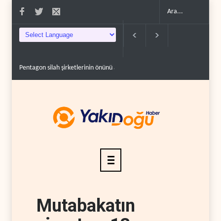
Pentagon silah şirketlerinin önünü açıyor..
İsrail’in Güney Lübnan saldır
Mutabakatın