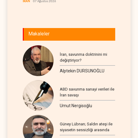
İRAN
07 Ağustos 2026
Makaleler
İran, savunma doktrinini mi
değiştiriyor?
Alptekin DURSUNOĞLU
ABD savunma sanayi verileri ile
İran savaşı
Umut Nergisoğlu
Güney Lübnan; Saldırı ateşi ile
siyasetin sessizliği arasında