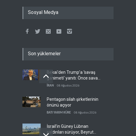
Sosyal Medya
Son yüklemeler
Bekai'den Trump’a ‘savaş
ganimeti’ yanıtı: Önce savaşı
kazan
İRAN
08 Ağustos 2026
Pentagon silah şirketlerinin
önünü açıyor
BATI YARIM KÜRE
08 Ağustos 2026
İsrail’in Güney Lübnan
saldırıları sürüyor, Beyrut