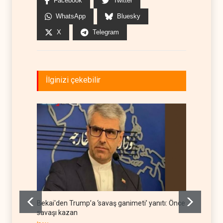
Facebook
Twitter
WhatsApp
Bluesky
X
Telegram
İlginizi çekebilir
Bekai'den Trump’a ‘savaş ganimeti’ yanıtı: Önce
Pentago
savaşı kazan
BATI YAR