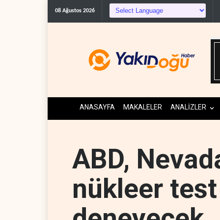
The Guardian: Trump’ın
08 Ağustos 2026
ANASAYFA
MAKALELER
ANALİZLER
ABD, Nevada
nükleer test
deneyecek