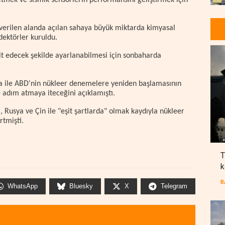
 etmek ve sismik sensörlerin performansını geliştirmek için
verilen alanda açılan sahaya büyük miktarda kimyasal
edektörler kuruldu.
pit edecek şekilde ayarlanabilmesi için sonbaharda
ya ile ABD'nin nükleer denemelere yeniden başlamasının
 adım atmaya iteceğini açıklamıştı.
, Rusya ve Çin ile "eşit şartlarda" olmak kaydıyla nükleer
tmişti.
T
k
B
WhatsApp
Bluesky
X
Telegram