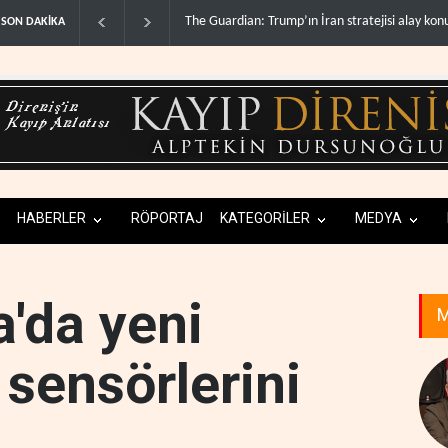
 İran stratejisi alay konusu oldu..
Gazze’de ‘ateşkes’ sonrası 1.257 can kaybı.
SON DAKİKA
HABERLER
RÖPORTAJ
KATEGORİLER
MEDYA
'da yeni
M
 sensörlerini