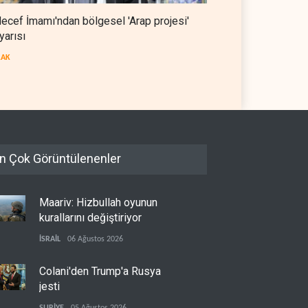
ecef İmamı'ndan bölgesel 'Arap projesi'
yarısı
RAK
n Çok Görüntülenenler
Maariv: Hizbullah oyunun
kurallarını değiştiriyor
İSRAİL
06 Ağustos 2026
Colani'den Trump'a Rusya
jesti
SURİYE
05 Ağustos 2026