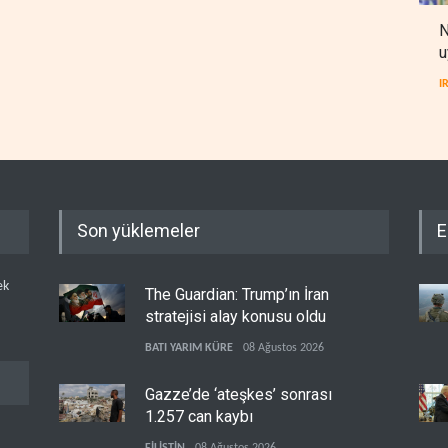
N
u
I
Son yüklemeler
E
ek
The Guardian: Trump’ın İran
stratejisi alay konusu oldu
BATI YARIM KÜRE
08 Ağustos 2026
Gazze’de ‘ateşkes’ sonrası
1.257 can kaybı
FİLİSTİN
08 Ağustos 2026