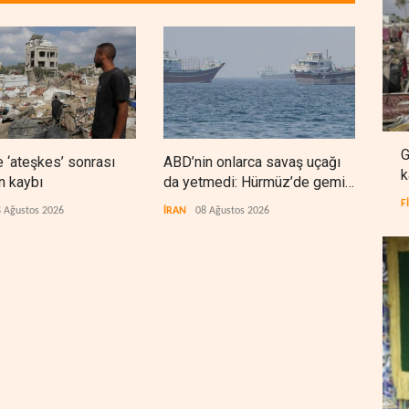
G
 ‘ateşkes’ sonrası
ABD’nin onlarca savaş uçağı
Nec
k
n kaybı
da yetmedi: Hürmüz’de gemi
'Ara
vuruldu
F
 Ağustos 2026
İRAN
08 Ağustos 2026
IRAK