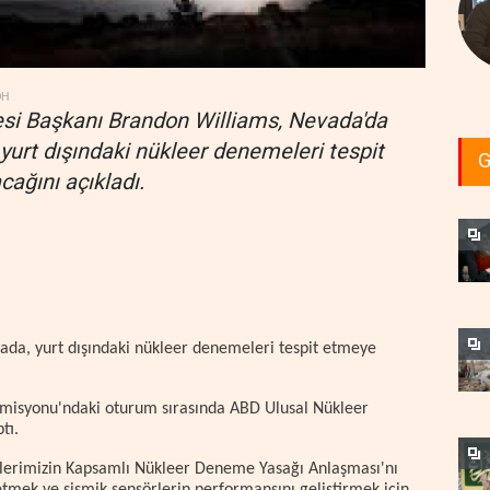
DH
esi Başkanı Brandon Williams, Nevada'da
urt dışındaki nükleer denemeleri tespit
G
ağını açıkladı.
da, yurt dışındaki nükleer denemeleri tespit etmeye
omisyonu'ndaki oturum sırasında ABD Ulusal Nükleer
tı.
lerimizin Kapsamlı Nükleer Deneme Yasağı Anlaşması'nı