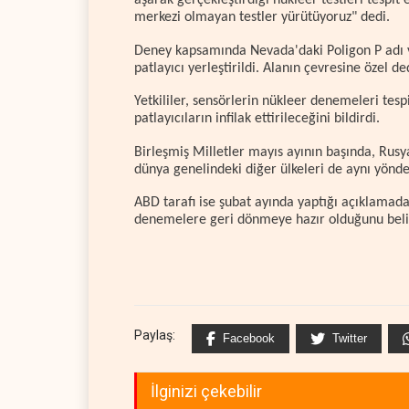
aşarak gerçekleştirdiği nükleer testleri tespit
merkezi olmayan testler yürütüyoruz" dedi.
Deney kapsamında Nevada'daki Poligon P adı 
patlayıcı yerleştirildi. Alanın çevresine özel d
Yetkililer, sensörlerin nükleer denemeleri tes
patlayıcıların infilak ettirileceğini bildirdi.
Birleşmiş Milletler mayıs ayının başında, Rus
dünya genelindeki diğer ülkeleri de aynı yönde
ABD tarafı ise şubat ayında yaptığı açıklamada
denemelere geri dönmeye hazır olduğunu belir
Paylaş:
Facebook
Twitter
İlginizi çekebilir