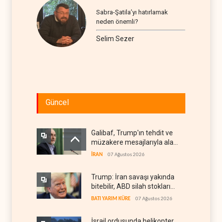
Sabra-Şatila’yı hatırlamak
neden önemli?
Selim Sezer
Güncel
Galibaf, Trump'ın tehdit ve
müzakere mesajlarıyla alay
etti
İRAN
07 Ağustos 2026
Trump: İran savaşı yakında
bitebilir, ABD silah stokları
zorlanıyor
BATI YARIM KÜRE
07 Ağustos 2026
İsrail ordusunda helikopter