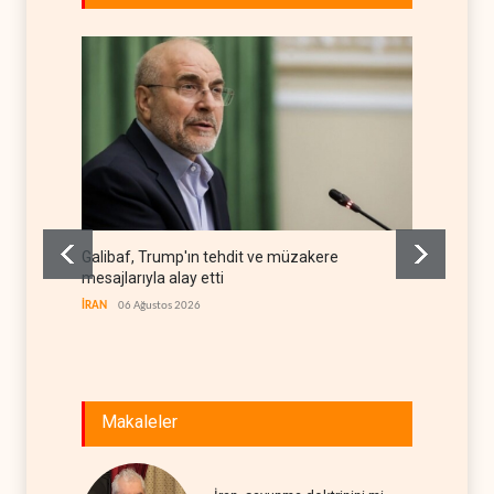
Galibaf, Trump'ın tehdit ve müzakere
Trump: 
mesajlarıyla alay etti
stoklar
İRAN
06 Ağustos 2026
BATI YAR
Makaleler