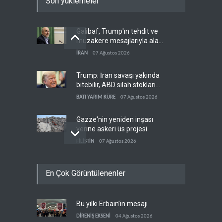
Son yüklemeler
Galibaf, Trump'ın tehdit ve
müzakere mesajlarıyla alay
etti
İRAN
07 Ağustos 2026
Trump: İran savaşı yakında
bitebilir, ABD silah stokları
zorlanıyor
BATI YARIM KÜRE
07 Ağustos 2026
Gazze'nin yeniden inşası
yerine askeri üs projesi
FİLİSTİN
07 Ağustos 2026
İsrail ordusunda helikopter
En Çok Görüntülenenler
krizi
İSRAİL
07 Ağustos 2026
Bu yılki Erbain’in mesajı
UNICEF: Gazze'de
ateşkesten bu yana 300
DİRENİŞ EKSENİ
04 Ağustos 2026