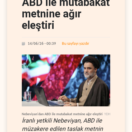
ABD ile mutabakat
metnine ağır
eleştiri
Bu sayfayı yazdır
14/06/26 - 00:39
Nebeviyan'dan ABD ile mutabakat metnine ağır eleştiri
YDH
İranlı yetkili Nebeviyan, ABD ile
müzakere edilen taslak metnin