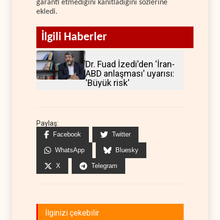
garanti etmediğini kanıtladığını sözlerine
ekledi.
İlgili Haberler
Dr. Fuad İzedi'den 'İran-
ABD anlaşması' uyarısı:
'Büyük risk'
Paylaş:
Facebook
Twitter
WhatsApp
Bluesky
X
Telegram
İlginizi çekebilir