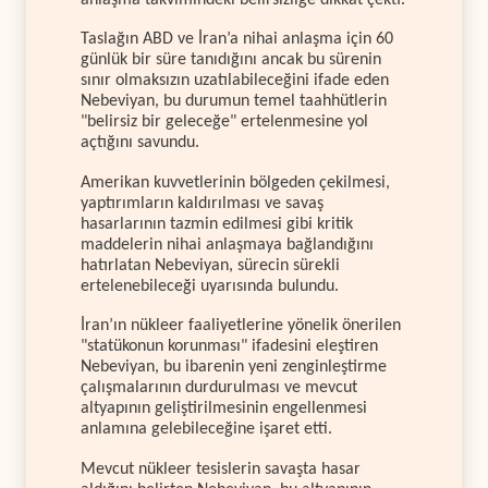
anlaşma takvimindeki belirsizliğe dikkat çekti.
Taslağın ABD ve İran’a nihai anlaşma için 60
günlük bir süre tanıdığını ancak bu sürenin
sınır olmaksızın uzatılabileceğini ifade eden
Nebeviyan, bu durumun temel taahhütlerin
"belirsiz bir geleceğe" ertelenmesine yol
açtığını savundu.
Amerikan kuvvetlerinin bölgeden çekilmesi,
yaptırımların kaldırılması ve savaş
hasarlarının tazmin edilmesi gibi kritik
maddelerin nihai anlaşmaya bağlandığını
hatırlatan Nebeviyan, sürecin sürekli
ertelenebileceği uyarısında bulundu.
İran’ın nükleer faaliyetlerine yönelik önerilen
"statükonun korunması" ifadesini eleştiren
Nebeviyan, bu ibarenin yeni zenginleştirme
çalışmalarının durdurulması ve mevcut
altyapının geliştirilmesinin engellenmesi
anlamına gelebileceğine işaret etti.
Mevcut nükleer tesislerin savaşta hasar