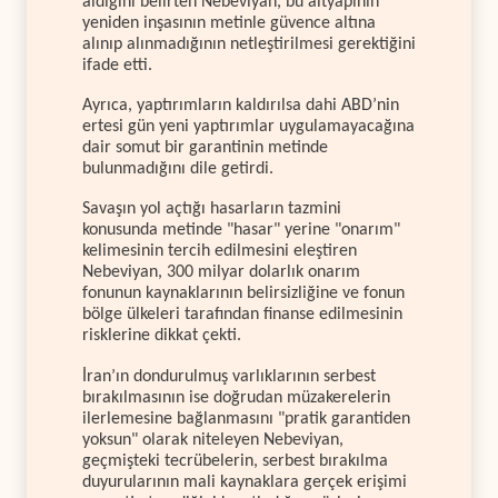
aldığını belirten Nebeviyan, bu altyapının
yeniden inşasının metinle güvence altına
alınıp alınmadığının netleştirilmesi gerektiğini
ifade etti.
Ayrıca, yaptırımların kaldırılsa dahi ABD’nin
ertesi gün yeni yaptırımlar uygulamayacağına
dair somut bir garantinin metinde
bulunmadığını dile getirdi.
Savaşın yol açtığı hasarların tazmini
konusunda metinde "hasar" yerine "onarım"
kelimesinin tercih edilmesini eleştiren
Nebeviyan, 300 milyar dolarlık onarım
fonunun kaynaklarının belirsizliğine ve fonun
bölge ülkeleri tarafından finanse edilmesinin
risklerine dikkat çekti.
İran’ın dondurulmuş varlıklarının serbest
bırakılmasının ise doğrudan müzakerelerin
ilerlemesine bağlanmasını "pratik garantiden
yoksun" olarak niteleyen Nebeviyan,
geçmişteki tecrübelerin, serbest bırakılma
duyurularının mali kaynaklara gerçek erişimi