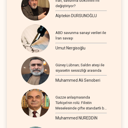
İran, savunma doktrinini mi
değiştiriyor?
Alptekin DURSUNOĞLU
ABD savunma sanayi verileri ile
İran savaşı
Umut Nergisoğlu
Güney Lübnan; Saldırı ateşi ile
siyasetin sessizliği arasında
Muhammed Ali Senoberi
Gazze anlaşmasında
Türkiye’nin rolü: Filistin
Meselesinde çifte standartlı bir
seyir
Muhammed NUREDDİN