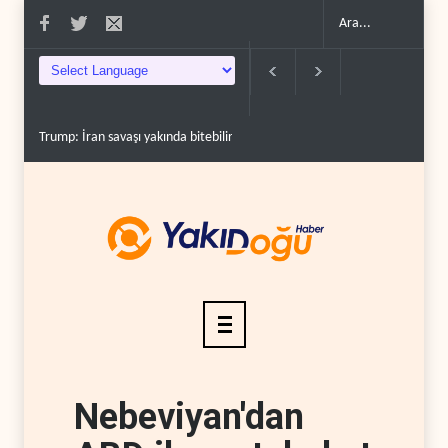
Trump: İran savaşı yakında bitebilir, ABD silah stoklar�..
Gazze'nin yen
Nebeviyan'dan