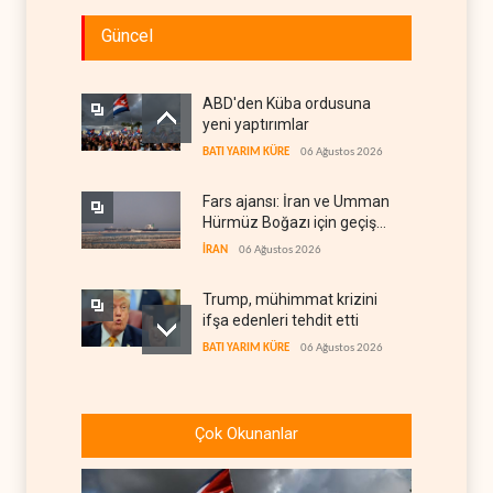
Güncel
ABD'den Küba ordusuna
yeni yaptırımlar
BATI YARIM KÜRE
06 Ağustos 2026
Fars ajansı: İran ve Umman
Hürmüz Boğazı için geçiş
koridorlarında anlaştı
İRAN
06 Ağustos 2026
Trump, mühimmat krizini
ifşa edenleri tehdit etti
BATI YARIM KÜRE
06 Ağustos 2026
Demokratlar: Trump Batı
Şeria'da işgalci
Çok Okunanlar
yerleşimcilere cezasızlık
BATI YARIM KÜRE
06 Ağustos 2026
sağladı