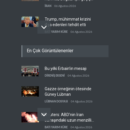
koridorlarında anlaştı
İRAN
06 Ağustos 2026
Trump, mühimmat krizini
ifşa edenleri tehdit etti
BATI YARIM KÜRE
06 Ağustos 2026
Demokratlar: Trump Batı
En Çok Görüntülenenler
Şeria'da işgalci
yerleşimcilere cezasızlık
BATI YARIM KÜRE
06 Ağustos 2026
sağladı
Bu yılki Erbain’in mesajı
İsrail, beyin göçünde rekora
koşuyor
DİRENİŞ EKSENİ
04 Ağustos 2026
İSRAİL
06 Ağustos 2026
Gazze örneğinin ötesinde
Güney Lübnan
LÜBNAN DOSYASI
04 Ağustos 2026
Reuters: ABD’nin İran
savaşındaki uzun menzilli
füze stokları tükenme
BATI YARIM KÜRE
04 Ağustos 2026