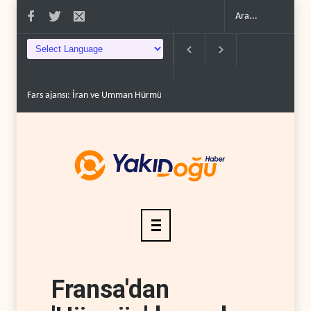
Fars ajansı: İran ve Umman Hürmüz Boğazı için geçiş..
Trump, mühimmat
Fransa'dan