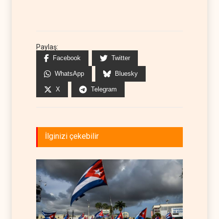
Paylaş:
Facebook
Twitter
WhatsApp
Bluesky
X
Telegram
İlginizi çekebilir