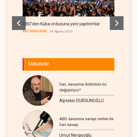
ABD'den Küba ordusuna yeni yaptırımlar
Fars a
geçiş k
BATI YARIM KÜRE
06 Ağustos 2026
İRAN
06
Makaleler
İran, savunma doktrinini mi
değiştiriyor?
Alptekin DURSUNOĞLU
ABD savunma sanayi verileri ile
İran savaşı
Umut Nergisoğlu