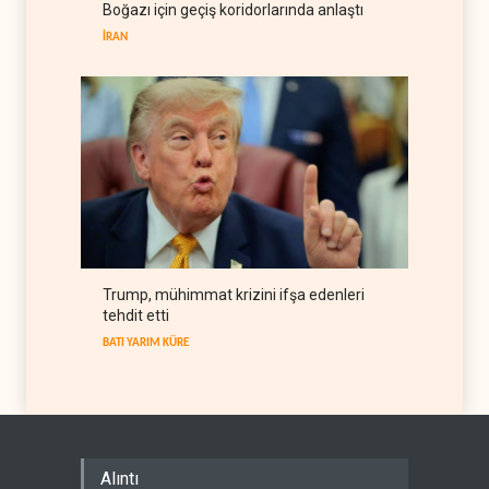
Boğazı için geçiş koridorlarında anlaştı
belge akışı
İRAN
BATI YARIM KÜRE
06 Ağustos 2026
Trump, mühimmat krizini ifşa edenleri
tehdit etti
BATI YARIM KÜRE
Alıntı