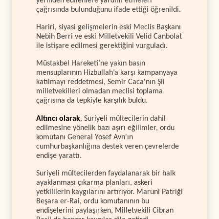
yerinden edilenlere yardım etmeleri
çağrısında bulunduğunu ifade ettiği öğrenildi.
Hariri, siyasi gelişmelerin eski Meclis Başkanı
Nebih Berri ve eski Milletvekili Velid Canbolat
ile istişare edilmesi gerektiğini vurguladı.
Müstakbel Hareketi’ne yakın basın
mensuplarının Hizbullah’a karşı kampanyaya
katılmayı reddetmesi, Semir Caca'nın Şii
milletvekilleri olmadan meclisi toplama
çağrısına da tepkiyle karşılık buldu.
Altıncı olarak
, Suriyeli mültecilerin dahil
edilmesine yönelik bazı aşırı eğilimler, ordu
komutanı General Yosef Avn'ın
cumhurbaşkanlığına destek veren çevrelerde
endişe yarattı.
Suriyeli mültecilerden faydalanarak bir halk
ayaklanması çıkarma planları, askeri
yetkililerin kaygılarını artırıyor. Maruni Patriği
Beşara er-Rai, ordu komutanının bu
endişelerini paylaşırken, Milletvekili Cibran