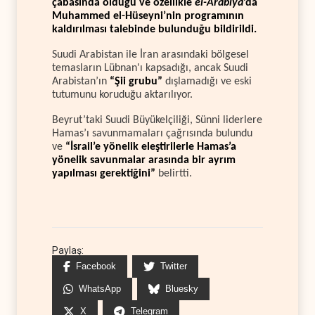
çabasında olduğu ve özellikle
el-Arabiya
’da
Muhammed el-Hüseyni’nin programının
kaldırılması talebinde bulunduğu bildirildi.
Suudi Arabistan ile İran arasındaki bölgesel
temasların Lübnan'ı kapsadığı, ancak Suudi
Arabistan’ın
“Şii grubu”
dışlamadığı ve eski
tutumunu koruduğu aktarılıyor.
Beyrut’taki Suudi Büyükelçiliği, Sünni liderlere
Hamas’ı savunmamaları çağrısında bulundu
ve
“İsrail’e yönelik eleştirilerle Hamas’a
yönelik savunmalar arasında bir ayrım
yapılması gerektiğini”
belirtti.
Paylaş:
Facebook
Twitter
WhatsApp
Bluesky
X
Telegram