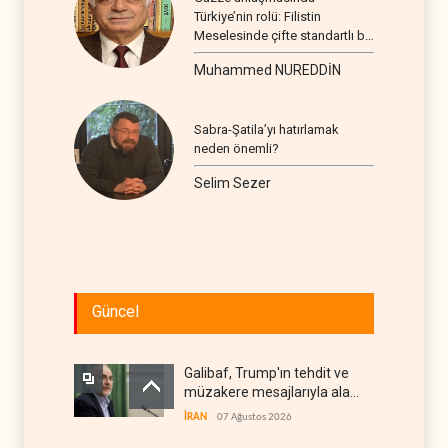
Türkiye’nin rolü: Filistin
Meselesinde çifte standartlı bir
seyir
Muhammed NUREDDİN
Sabra-Şatila’yı hatırlamak
neden önemli?
Selim Sezer
Güncel
Galibaf, Trump'ın tehdit ve
müzakere mesajlarıyla alay
etti
İRAN
07 Ağustos 2026