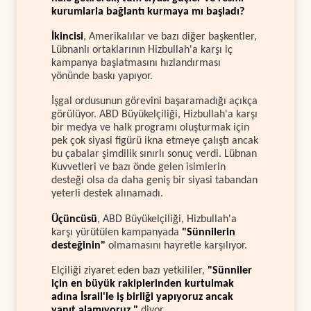
kurumlarla bağlantı kurmaya mı başladı?
İkincisi
, Amerikalılar ve bazı diğer başkentler,
Lübnanlı ortaklarının Hizbullah'a karşı iç
kampanya başlatmasını hızlandırması
yönünde baskı yapıyor.
İşgal ordusunun görevini başaramadığı açıkça
görülüyor. ABD Büyükelçiliği, Hizbullah'a karşı
bir medya ve halk programı oluşturmak için
pek çok siyasi figürü ikna etmeye çalıştı ancak
bu çabalar şimdilik sınırlı sonuç verdi. Lübnan
Kuvvetleri ve bazı önde gelen isimlerin
desteği olsa da daha geniş bir siyasi tabandan
yeterli destek alınamadı.
Üçüncüsü
, ABD Büyükelçiliği, Hizbullah'a
karşı yürütülen kampanyada
"Sünnilerin
desteğinin"
olmamasını hayretle karşılıyor.
Elçiliği ziyaret eden bazı yetkililer,
"Sünniler
için en büyük rakiplerinden kurtulmak
adına İsrail'le iş birliği yapıyoruz ancak
yanıt alamıyoruz,"
diyor.