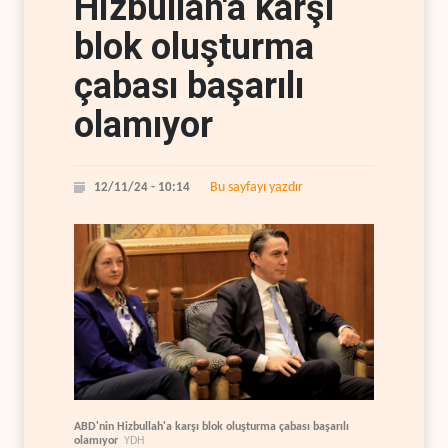
Hizbullah'a karşı
blok oluşturma
çabası başarılı
olamıyor
Bu sayfayı yazdır
12/11/24 - 10:14
ABD'nin Hizbullah'a karşı blok oluşturma çabası başarılı
olamıyor
YDH