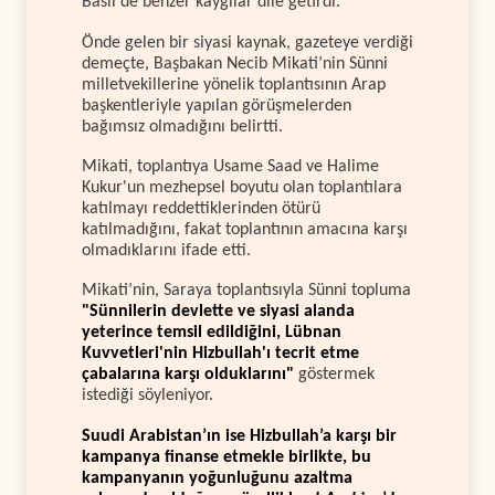
Basil de benzer kaygılar dile getirdi.
Önde gelen bir siyasi kaynak, gazeteye verdiği
demeçte, Başbakan Necib Mikati’nin Sünni
milletvekillerine yönelik toplantısının Arap
başkentleriyle yapılan görüşmelerden
bağımsız olmadığını belirtti.
Mikati, toplantıya Usame Saad ve Halime
Kukur'un mezhepsel boyutu olan toplantılara
katılmayı reddettiklerinden ötürü
katılmadığını, fakat toplantının amacına karşı
olmadıklarını ifade etti.
Mikati’nin, Saraya toplantısıyla Sünni topluma
"Sünnilerin devlette ve siyasi alanda
yeterince temsil edildiğini, Lübnan
Kuvvetleri'nin Hizbullah'ı tecrit etme
çabalarına karşı olduklarını"
göstermek
istediği söyleniyor.
Suudi Arabistan’ın ise Hizbullah’a karşı bir
kampanya finanse etmekle birlikte, bu
kampanyanın yoğunluğunu azaltma