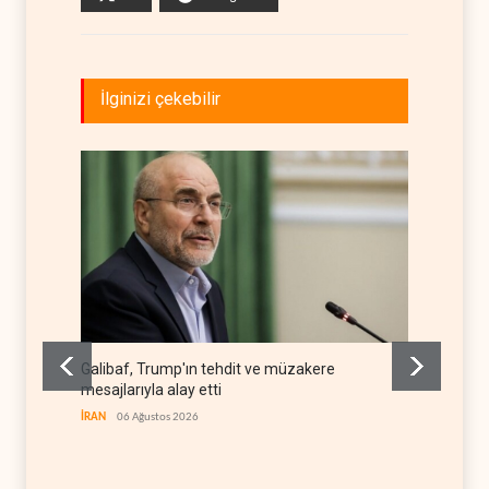
İlginizi çekebilir
Galibaf, Trump'ın tehdit ve müzakere
Trump: 
mesajlarıyla alay etti
stoklar
İRAN
06 Ağustos 2026
BATI YAR