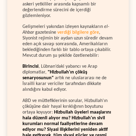
askeri yetkililer arasında kapsamlı bir
değerlendirme sürecini de içerdiği
gözlemleniyor.
Gelişmeleri yakından izleyen kaynakların
el-
Ahbar
gazetesine
verdiği bilgilere göre
,
Siyonist rejimin bir aydan uzun süredir devam
eden açık savaşı sonrasında, Amerikalıların
beklediğinden farklı bir tablo ortaya çıkabilir.
Mevcut durum şu şekilde özetlenebilir:
Birincisi
, Lübnan’daki yabancı ve Arap
diplomatlar,
"Hizbullah’ın çöküş
senaryosunun"
artık ne uluslararası ne de
İsrailli karar vericiler tarafından dikkate
alındığını kabul ediyor.
ABD ve müttefiklerinin sorular, Hizbullah'ın
çöküşüne dair hayal kırıklığının boyutunu
ortaya koyuyor:
Hizbullah üyeleri maaşlarını
hala düzenli alıyor mu? Hizbullah'ın sivil
kurumları normal faaliyetlerine devam
ediyor mu? Siyasi ilişkilerini yeniden aktif
hale getirerek, tüm siyasi güçler ve resmî