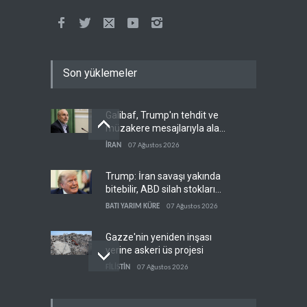
Son yüklemeler
Galibaf, Trump'ın tehdit ve
müzakere mesajlarıyla alay
etti
İRAN
07 Ağustos 2026
Trump: İran savaşı yakında
bitebilir, ABD silah stokları
zorlanıyor
BATI YARIM KÜRE
07 Ağustos 2026
Gazze'nin yeniden inşası
yerine askeri üs projesi
FİLİSTİN
07 Ağustos 2026
İsrail ordusunda helikopter