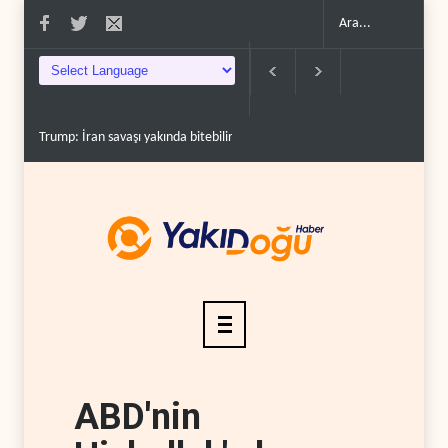
mp: İran savaşı yakında bitebilir, ABD silah stoklar�..
Gazze'nin yeniden inşası
ABD'nin