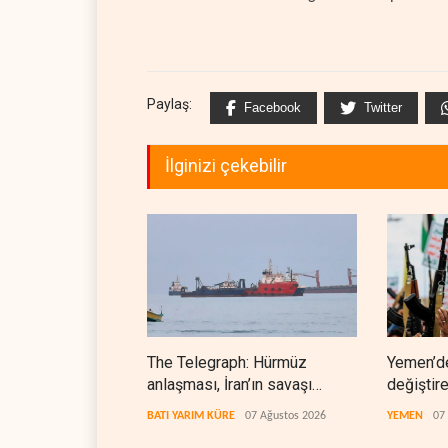
Paylaş:
Facebook
Twitter
İlginizi çekebilir
The Telegraph: Hürmüz
Yemen’d
anlaşması, İran’ın savaşı
değiştir
kazandığını gösteriyor
denklem
BATI YARIM KÜRE
07 Ağustos 2026
YEMEN
07