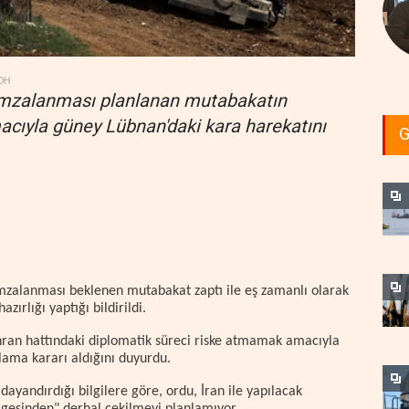
DH
ın imzalanması planlanan mutabakatın
acıyla güney Lübnan'daki kara harekatını
G
imzalanması beklenen mutabakat zaptı ile eş zamanlı olarak
rlığı yaptığı bildirildi.
ahran hattındaki diplomatik süreci riske atmamak amacıyla
tlama kararı aldığını duyurdu.
ayandırdığı bilgilere göre, ordu, İran ile yapılacak