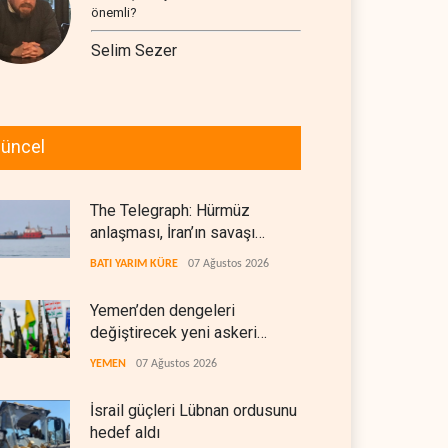
önemli?
Selim Sezer
üncel
The Telegraph: Hürmüz
anlaşması, İran’ın savaşı
kazandığını gösteriyor
BATI YARIM KÜRE
07 Ağustos 2026
Yemen’den dengeleri
değiştirecek yeni askeri
denklem
YEMEN
07 Ağustos 2026
İsrail güçleri Lübnan ordusunu
hedef aldı