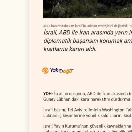
ABD-İran mutabakatı İsrail'in Lübnan stratejisini değiştirdi
Y
İsrail, ABD ile İran arasında yar
diplomatik başarısını korumak am
kısıtlama kararı aldı.
YDH-
İsrail ordusunun, ABD ile İran arasında 
Güney Lübnan'daki kara harekatını durdurma hazı
İsrail basını, Tel Aviv rejiminin Washington-T
Lübnan iç kesimlerine yönelik saldırılarını kısı
İsrail Yayın Kurumu'nun güvenlik kaynaklarına d