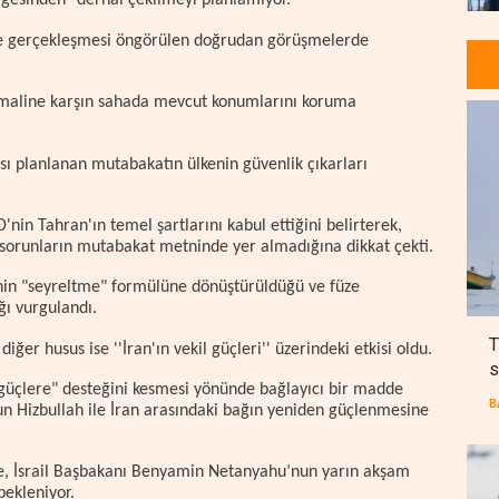
gesinden" derhal çekilmeyi planlamıyor.
e gerçekleşmesi öngörülen doğrudan görüşmelerde
htimaline karşın sahada mevcut konumlarını koruma
ası planlanan mutabakatın ülkenin güvenlik çıkarları
nin Tahran'ın temel şartlarını kabul ettiğini belirterek,
 sorunların mutabakat metninde yer almadığına dikkat çekti.
nin "seyreltme" formülüne dönüştürüldüğü ve füze
ğı vurgulandı.
T
diğer husus ise ''İran'ın vekil güçleri'' üzerindeki etkisi oldu.
s
güçlere" desteğini kesmesi yönünde bağlayıcı bir madde
B
un Hizbullah ile İran arasındaki bağın yeniden güçlenmesine
e, İsrail Başbakanı Benyamin Netanyahu’nun yarın akşam
bekleniyor.