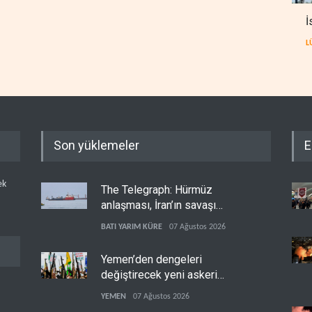
İ
L
Son yüklemeler
E
ek
The Telegraph: Hürmüz
anlaşması, İran’ın savaşı
kazandığını gösteriyor
BATI YARIM KÜRE
07 Ağustos 2026
Yemen’den dengeleri
değiştirecek yeni askeri
denklem
YEMEN
07 Ağustos 2026