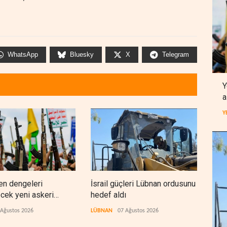
WhatsApp
Bluesky
X
Telegram
Y
a
Y
en dengeleri
İsrail güçleri Lübnan ordusunu
Fore
ecek yeni askeri
hedef aldı
Orta
 Ağustos 2026
LÜBNAN
07 Ağustos 2026
BATI