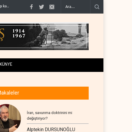
i denklem..
İsrail güçleri Lübnan ordusunu hedef aldı..
Foreign Affairs: ABD
KÜNYE
akaleler
İran, savunma doktrinini mi
değiştiriyor?
Alptekin DURSUNOĞLU