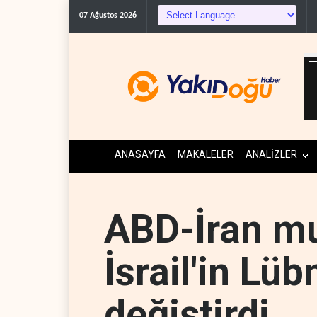
The Telegraph: Hürmü
07 Ağustos 2026
ANASAYFA
MAKALELER
ANALİZLER
ABD-İran m
İsrail'in Lüb
değiştirdi