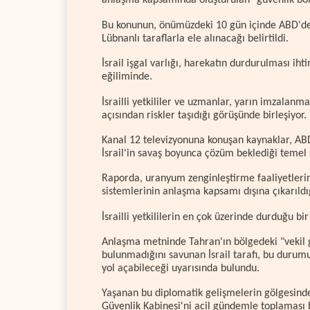
anlaşma kapsamında oluşturulan "güvenlik böl
Bu konunun, önümüzdeki 10 gün içinde ABD'd
Lübnanlı taraflarla ele alınacağı belirtildi.
İsrail işgal varlığı, harekatın durdurulması i
eğiliminde.
İsrailli yetkililer ve uzmanlar, yarın imzalanm
açısından riskler taşıdığı görüşünde birleşiyor.
Kanal 12 televizyonuna konuşan kaynaklar, ABD'
İsrail'in savaş boyunca çözüm beklediği temel
Raporda, uranyum zenginleştirme faaliyetleri
sistemlerinin anlaşma kapsamı dışına çıkarıldı
İsrailli yetkililerin en çok üzerinde durduğu bir 
Anlaşma metninde Tahran'ın bölgedeki "vekil 
bulunmadığını savunan İsrail tarafı, bu durum
yol açabileceği uyarısında bulundu.
Yaşanan bu diplomatik gelişmelerin gölgesind
Güvenlik Kabinesi'ni acil gündemle toplaması 