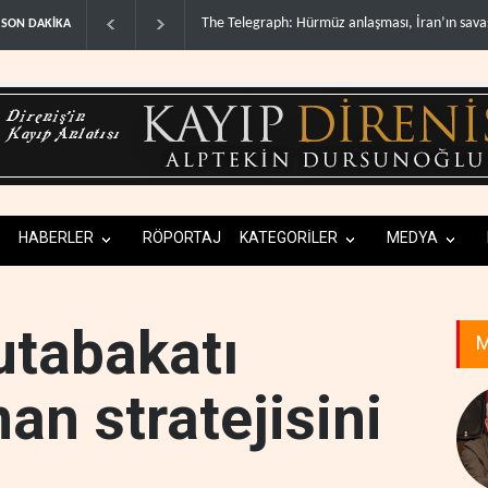
z anlaşması, İran’ın savaşı ka..
Yemen’den dengeleri değiştirecek yeni asker
SON DAKİKA
HABERLER
RÖPORTAJ
KATEGORİLER
MEDYA
utabakatı
M
nan stratejisini