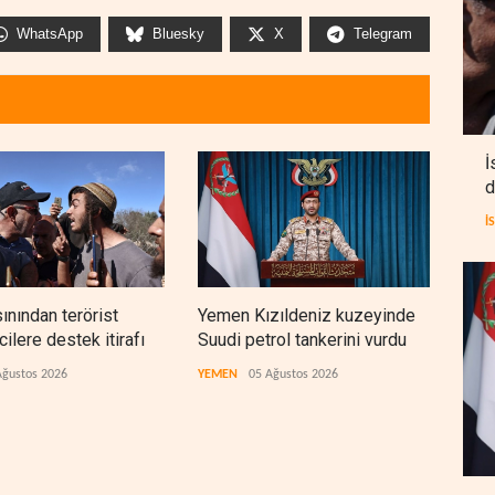
WhatsApp
Bluesky
X
Telegram
İ
d
İ
sınından terörist
Yemen Kızıldeniz kuzeyinde
İsra
ilere destek itirafı
Suudi petrol tankerini vurdu
lüks
çıktı
Ağustos 2026
YEMEN
05 Ağustos 2026
İSRAİ