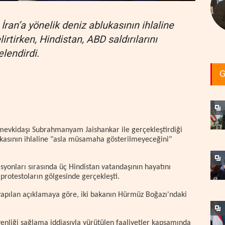
İran’a yönelik deniz ablukasının ihlaline
tirken, Hindistan, ABD saldırılarını
elendirdi.
G
mevkidaşı Subrahmanyam Jaishankar ile gerçekleştirdiği
kasının ihlaline "asla müsamaha gösterilmeyeceğini"
onları sırasında üç Hindistan vatandaşının hayatını
protestoların gölgesinde gerçekleşti.
yapılan açıklamaya göre, iki bakanın Hürmüz Boğazı'ndaki
nliği sağlama iddiasıyla yürütülen faaliyetler kapsamında