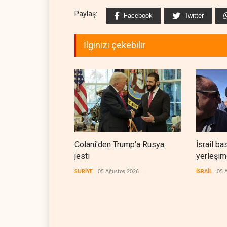
Paylaş:
Facebook
Twitter
İlginizi çekebilir
Colani'den Trump'a Rusya
İsrail ba
jesti
yerleşimc
SURİYE
05 Ağustos 2026
İSRAİL
05 