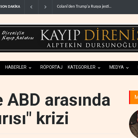
olani'den Trump'a Rusya jesti..
İsrail basınından terörist yerleşimcilere destek i
SON DAKİKA
HABERLER
RÖPORTAJ
KATEGORİLER
MEDYA
le ABD arasında
M
rısı" krizi