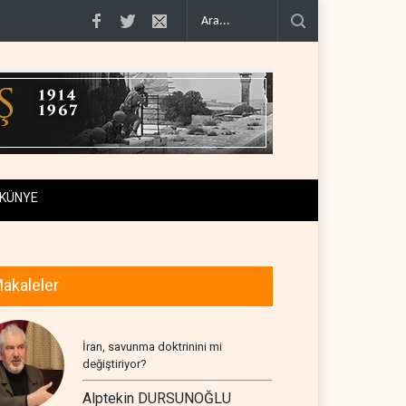
tiraf..
Yemen Kızıldeniz kuzeyinde Suudi petrol tankerini vurdu..
İsrail ask
KÜNYE
akaleler
İran, savunma doktrinini mi
değiştiriyor?
Alptekin DURSUNOĞLU