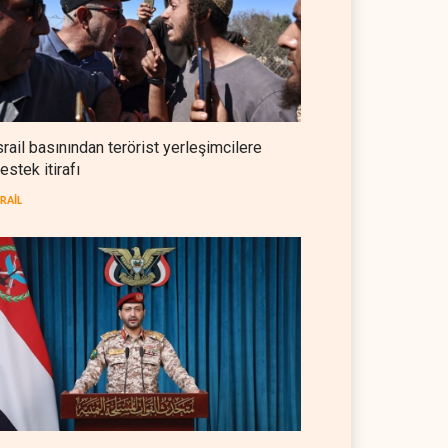
NYT: Washington, İran'ı yine
okuyamadı
BATI YARIM KÜRE
05 Ağustos 2026
İsrailli istihbaratçı: ABD'nin
mühimmatının bittiği iddiası
srail basınından terörist yerleşimcilere
bir iç kavga
estek itirafı
İSRAİL
05 Ağustos 2026
SRAİL
CNN: Stokların erimesi ABD'yi
İran karşısında 'zor kararlara'
sevk ediyor
BATI YARIM KÜRE
05 Ağustos 2026
il askerlerinin Lübnan'daki
Hürmüz ve Babülmendep
 oteli yağmaladığı ortaya
boğazlarında gemi trafiği
durağan seyrini koruyor
L
05 Ağustos 2026
İRAN
05 Ağustos 2026