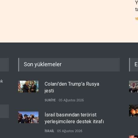
Y
t
Y
Son yüklemeler
E
ek
Colani'den Trump'a Rusya
jesti
SURİYE
05 Ağustos 2026
İsrail basınından terörist
yerleşimcilere destek itirafı
İSRAİL
05 Ağustos 2026