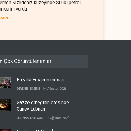
emen Kızıldeniz kuzeyinde Suudi petrol
ankerini vurdu
EMEN
n Çok Görüntülenenler
Bu yılki Erbain’in mesajı
DİRENİŞ EKSENİ
04 Ağustos 2026
Gazze örneğinin ötesinde
Güney Lübnan
LÜBNAN DOSYASI
04 Ağustos 2026