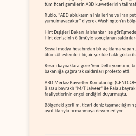
tüm ticari gemilerin ABD kuvvetlerinin talimat
Rubio, "ABD ablukasının ihlallerine ve İran pet
yumulmayacaktır" diyerek Washington'ın bölge
Hint Dışişleri Bakanı Jaishankar ise görüşme
Hint denizcinin ölümüyle sonuçlanan saldırılara 
Sosyal medya hesabından bir açıklama yapan J
ölümcül eylemleri hiçbir şekilde haklı gösteril
Resmi kaynaklara göre Yeni Delhi yönetimi, bir
bakanlığa çağırarak saldırıları protesto etti.
ABD Merkez Kuvvetler Komutanlığı (CENTCOM), b
Bissau bayraklı "M/T Jalveer" ile Palau bayrak
faaliyetlerinin engellendiğini duyurmuştu.
Bölgedeki gerilim, ticari deniz taşımacılığını
ayrılıklarıyla tırmanmaya devam ediyor.