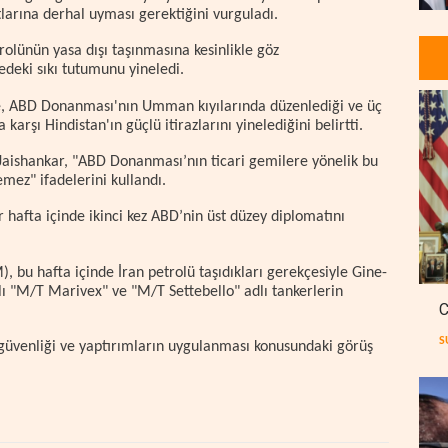
larına derhal uyması gerektiğini vurguladı.
rolünün yasa dışı taşınmasına kesinlikle göz
deki sıkı tutumunu yineledi.
de, ABD Donanması'nın Umman kıyılarında düzenlediği ve üç
karşı Hindistan'ın güçlü itirazlarını yinelediğini belirtti.
aishankar, "ABD Donanması’nın ticari gemilere yönelik bu
emez" ifadelerini kullandı.
 hafta içinde ikinci kez ABD’nin üst düzey diplomatını
u hafta içinde İran petrolü taşıdıkları gerekçesiyle Gine-
lı "M/T Marivex" ve "M/T Settebello" adlı tankerlerin
C
S
n güvenliği ve yaptırımların uygulanması konusundaki görüş