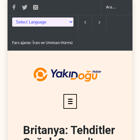
Fars ajansı: İran ve Umman Hürmüz Boğazı için geçiş..
Trump, mühimmat
Britanya: Tehditler