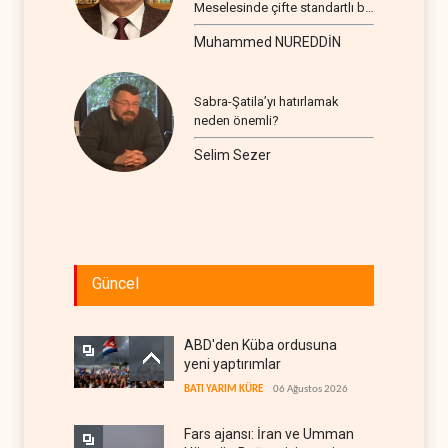
Meselesinde çifte standartlı bir
seyir
Muhammed NUREDDİN
Sabra-Şatila’yı hatırlamak
neden önemli?
Selim Sezer
Güncel
ABD'den Küba ordusuna
yeni yaptırımlar
BATI YARIM KÜRE
06 Ağustos 2026
Fars ajansı: İran ve Umman