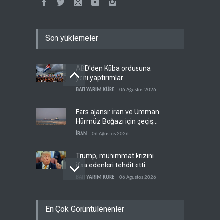
Son yüklemeler
ABD'den Küba ordusuna
yeni yaptırımlar
BATI YARIM KÜRE
06 Ağustos 2026
Fars ajansı: İran ve Umman
Hürmüz Boğazı için geçiş
koridorlarında anlaştı
İRAN
06 Ağustos 2026
Trump, mühimmat krizini
ifşa edenleri tehdit etti
BATI YARIM KÜRE
06 Ağustos 2026
Demokratlar: Trump Batı
En Çok Görüntülenenler
Şeria'da işgalci
yerleşimcilere cezasızlık