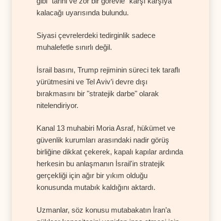
gibi "tarihi ve zor bir görevle" karşı karşıya
kalacağı uyarısında bulundu.
Siyasi çevrelerdeki tedirginlik sadece
muhalefetle sınırlı değil.
İsrail basını, Trump rejiminin süreci tek taraflı
yürütmesini ve Tel Aviv’i devre dışı
bırakmasını bir "stratejik darbe" olarak
nitelendiriyor.
Kanal 13 muhabiri Moria Asraf, hükümet ve
güvenlik kurumları arasındaki nadir görüş
birliğine dikkat çekerek, kapalı kapılar ardında
herkesin bu anlaşmanın İsrail'in stratejik
gerçekliği için ağır bir yıkım olduğu
konusunda mutabık kaldığını aktardı.
Uzmanlar, söz konusu mutabakatın İran’a