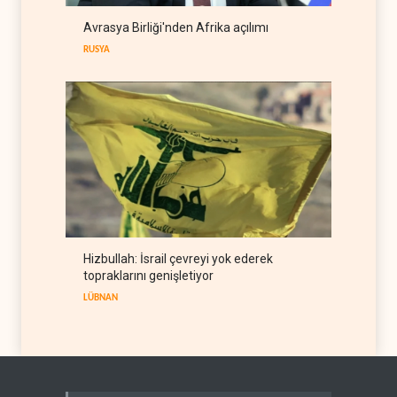
Hmeimim ve Tartus için
Avrasya Birliği'nden Afrika açılımı
HTŞ-Rusya anlaşması
RUSYA
SURİYE
09 Ağustos 2026
Hizbullah: İsrail çevreyi yok ederek
topraklarını genişletiyor
LÜBNAN