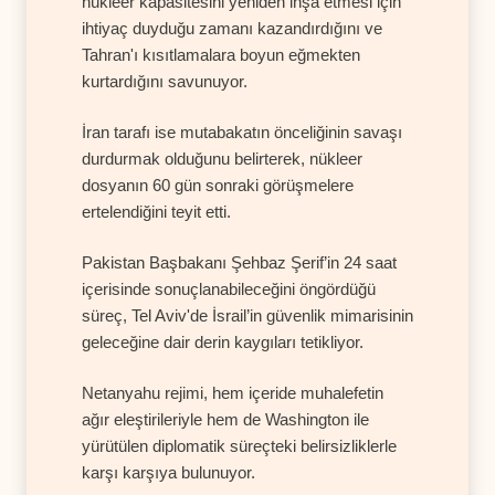
nükleer kapasitesini yeniden inşa etmesi için
ihtiyaç duyduğu zamanı kazandırdığını ve
Tahran'ı kısıtlamalara boyun eğmekten
kurtardığını savunuyor.
İran tarafı ise mutabakatın önceliğinin savaşı
durdurmak olduğunu belirterek, nükleer
dosyanın 60 gün sonraki görüşmelere
ertelendiğini teyit etti.
Pakistan Başbakanı Şehbaz Şerif’in 24 saat
içerisinde sonuçlanabileceğini öngördüğü
süreç, Tel Aviv'de İsrail’in güvenlik mimarisinin
geleceğine dair derin kaygıları tetikliyor.
Netanyahu rejimi, hem içeride muhalefetin
ağır eleştirileriyle hem de Washington ile
yürütülen diplomatik süreçteki belirsizliklerle
karşı karşıya bulunuyor.