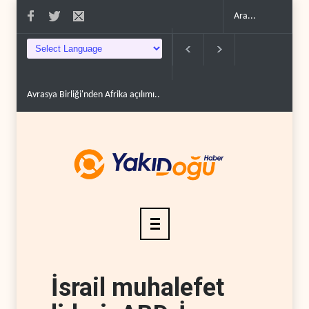
Avrasya Birliği'nden Afrika açılımı..
Hizbullah: İsrail çevreyi yok ederek top
İsrail muhalefet