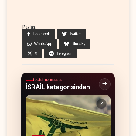
Paylaş:
Facebook
Twitter
WhatsApp
Bluesky
X
Telegram
İLGILI HABERLER
İSRAİL kategorisinden
↗