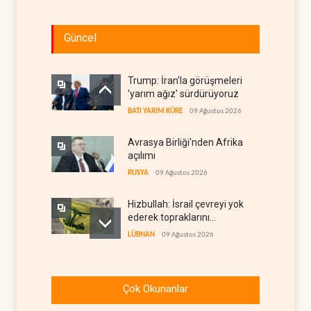
Güncel
Trump: İran'la görüşmeleri
'yarım ağız' sürdürüyoruz
BATI YARIM KÜRE
09 Ağustos 2026
Avrasya Birliği'nden Afrika
açılımı
RUSYA
09 Ağustos 2026
Hizbullah: İsrail çevreyi yok
ederek topraklarını
genişletiyor
LÜBNAN
09 Ağustos 2026
Ayetullah Hamenei'den
Muhsin Rızai'ye yeni görev
Çok Okunanlar
İRAN
09 Ağustos 2026