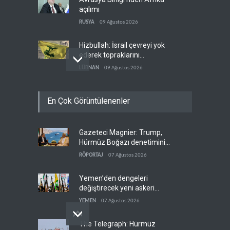
açılımı
RUSYA
09 Ağustos 2026
Hizbullah: İsrail çevreyi yok
ederek topraklarını
genişletiyor
LÜBNAN
09 Ağustos 2026
Ayetullah Hamenei'den
En Çok Görüntülenenler
Muhsin Rızai'ye yeni görev
İRAN
09 Ağustos 2026
Gazeteci Magnier: Trump,
Hamas arabuluculardan
Hürmüz Boğazı denetimini
İsrail'e baskı yapmasını
doğrudan İran ve Umman'a
istedi
RÖPORTAJ
07 Ağustos 2026
FİLİSTİN
09 Ağustos 2026
teslim etti
Yemen’den dengeleri
değiştirecek yeni askeri
denklem
YEMEN
07 Ağustos 2026
The Telegraph: Hürmüz