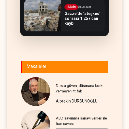
08.08.2026
FİLİSTİN
Gazze’de ‘ateşkes’
sonrası 1.257 can
kaybı
Makaleler
Dosta güven, düşmana korku
vermeyen ittifak
Alptekin DURSUNOĞLU
ABD savunma sanayi verileri ile
İran savaşı