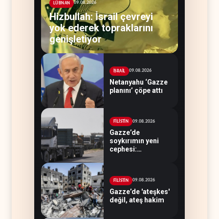
09.08.2026
LÜBNAN
Hizbullah: İsrail çevreyi
yok ederek topraklarını
genişletiyor
09.08.2026
İSRAİL
Netanyahu ‘Gazze
planını’ çöpe attı
09.08.2026
FİLİSTİN
Gazze’de
soykırımın yeni
cephesi:
Kamyonlar ve
sürücüler de
hedefte
09.08.2026
FİLİSTİN
Gazze’de 'ateşkes'
değil, ateş hakim