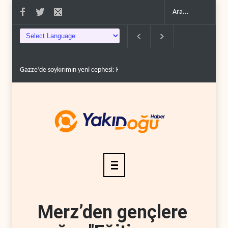
sürüc�..
Devrim Lideri ve Pizişkiyan’dan kritik görüşme..
Yemen’den Suudi d
Merz’den gençlere