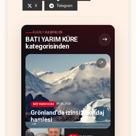
X
Telegram
İLGILI HABERLER
BATI YARIM KÜRE
kategorisinden
↗
09.08.2026
BATI YARIM KÜRE
Grönland’da izinsiz sondaj
hamlesi