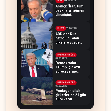
09.08.2026
İRAN
Arakçi: ‘İran, tüm
baskılara rağmen
direnişini
sürdürecek’
09.08.2026
RUSYA
ABD'den Rus
petrolünü alan
ülkelere yüzde
100'e varan
gümrük vergisi
BATI YARIM KÜRE
09.08.2026
Demokratlar
Trump için azil
süreci yerine
soruşturma
hazırlıyor
BATI YARIM KÜRE
09.08.2026
Pentagon silah
şirketlerine 21 gün
süre verdi