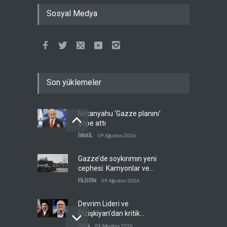
Sosyal Medya
Son yüklemeler
Netanyahu ‘Gazze planını’
çöpe attı
İSRAİL
09 Ağustos 2026
Gazze’de soykırımın yeni
cephesi: Kamyonlar ve
sürücüler de hedefte
FİLİSTİN
09 Ağustos 2026
Devrim Lideri ve
Pizişkiyan’dan kritik
görüşme
İRAN
09 Ağustos 2026