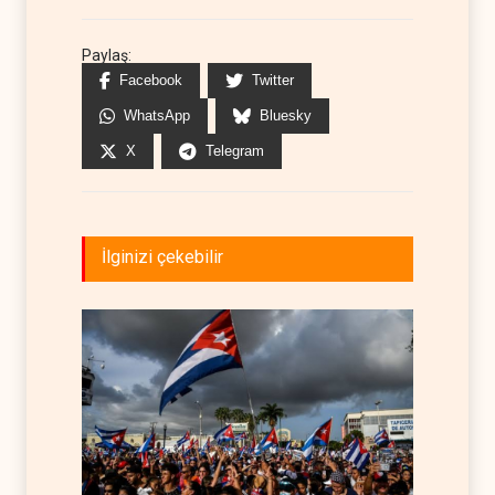
Paylaş:
Facebook
Twitter
WhatsApp
Bluesky
X
Telegram
İlginizi çekebilir