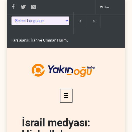
Fars ajansı: İran ve Umman Hürmüz Boğazı için geçiş..
Trump, mühimmat
İsrail medyası: