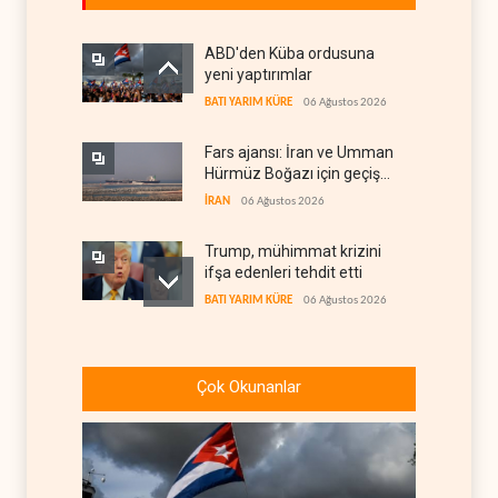
ABD'den Küba ordusuna
yeni yaptırımlar
BATI YARIM KÜRE
06 Ağustos 2026
Fars ajansı: İran ve Umman
Hürmüz Boğazı için geçiş
koridorlarında anlaştı
İRAN
06 Ağustos 2026
Trump, mühimmat krizini
ifşa edenleri tehdit etti
BATI YARIM KÜRE
06 Ağustos 2026
Demokratlar: Trump Batı
Şeria'da işgalci
Çok Okunanlar
yerleşimcilere cezasızlık
BATI YARIM KÜRE
06 Ağustos 2026
sağladı
İsrail, beyin göçünde rekora
koşuyor