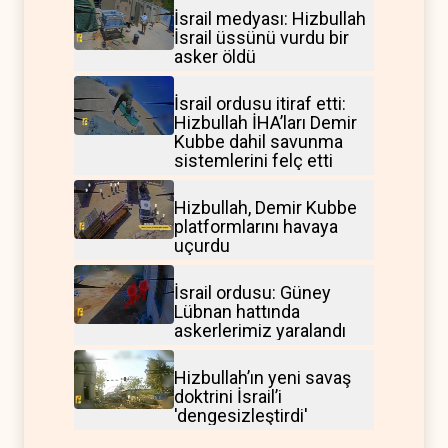
İsrail medyası: Hizbullah
İsrail üssünü vurdu bir
asker öldü
İsrail ordusu itiraf etti:
Hizbullah İHA’ları Demir
Kubbe dahil savunma
sistemlerini felç etti
Hizbullah, Demir Kubbe
platformlarını havaya
uçurdu
İsrail ordusu: Güney
Lübnan hattında
askerlerimiz yaralandı
Hizbullah’ın yeni savaş
doktrini İsrail’i
'dengesizleştirdi'