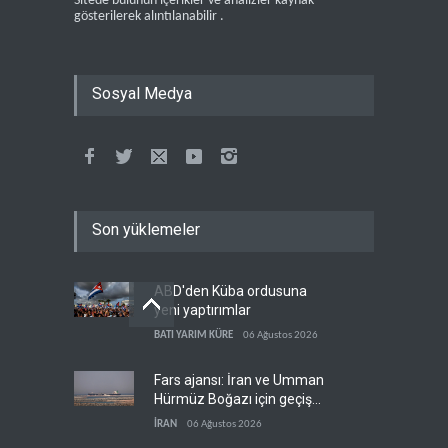
Sitede bulunun içerikler ve analizler kaynak
gösterilerek alıntılanabilir .
Sosyal Medya
Son yüklemeler
ABD'den Küba ordusuna
yeni yaptırımlar
BATI YARIM KÜRE
06 Ağustos 2026
Fars ajansı: İran ve Umman
Hürmüz Boğazı için geçiş
koridorlarında anlaştı
İRAN
06 Ağustos 2026