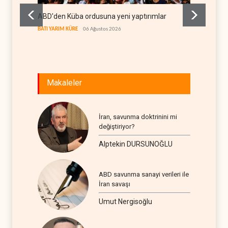
ABD'den Küba ordusuna yeni yaptırımlar
Fars a
geçiş k
BATI YARIM KÜRE
06 Ağustos 2026
İRAN
06
Makaleler
İran, savunma doktrinini mi
değiştiriyor?
Alptekin DURSUNOĞLU
ABD savunma sanayi verileri ile
İran savaşı
Umut Nergisoğlu