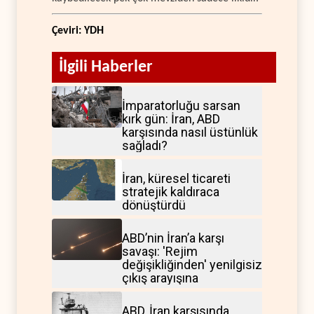
Çeviri: YDH
İlgili Haberler
İmparatorluğu sarsan
kırk gün: İran, ABD
karşısında nasıl üstünlük
sağladı?
İran, küresel ticareti
stratejik kaldıraca
dönüştürdü
ABD’nin İran’a karşı
savaşı: 'Rejim
değişikliğinden' yenilgisiz
çıkış arayışına
ABD, İran karşısında