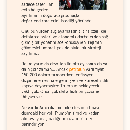
sadece zafer ilan
edip bölgeden
ayrılmanın doğuracağı sonuçları
değerlendirmelerini istediği yönünde.
Onu bu yüzden suçlayamazsınız; zira özellikle
defalarca askeri ve ekonomik darbelerden sağ
çıkmış bir yönetim söz konusuyken, rejimin
çökmesini ummak pek de akılcı bir strateji
sayılmaz.
Rejim yarın da devrilebilir, altı ay sonra da ya
da hiçbir zaman... Ancak
petrolün
varil fiyatı
150-200 dolara tırmanırken, enflasyon
dizginlenemez hale gelmişken ve küresel kıtlık
kapıya dayanmışken Trump’ın bekleyecek
vakti yok. Onun çok daha hızlı bir çözüme
ihtiyacı var.
Ne var ki Amerika’nın fiilen teslim olması
dışındaki her yol, Trump’ın şimdiye kadar
almaya yanaşmadığı muazzam riskler
barındırıyor.