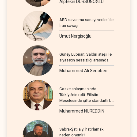
Alptekin DURSUNOĞLU
ABD savunma sanayi verileri ile
İran savaşı
Umut Nergisoğlu
Güney Lübnan; Saldırı ateşi ile
siyasetin sessizliği arasında
Muhammed Ali Senoberi
Gazze anlaşmasında
Türkiye’nin rolü: Filistin
Meselesinde çifte standartlı bir
seyir
Muhammed NUREDDİN
Sabra-Şatila’yı hatırlamak
neden önemli?