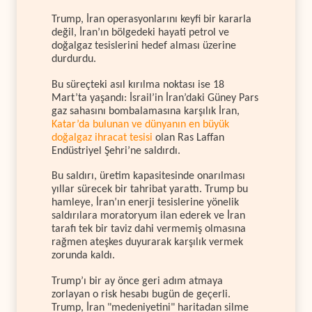
Trump, İran operasyonlarını keyfi bir kararla
değil, İran’ın bölgedeki hayati petrol ve
doğalgaz tesislerini hedef alması üzerine
durdurdu.
Bu süreçteki asıl kırılma noktası ise 18
Mart’ta yaşandı: İsrail’in İran’daki Güney Pars
gaz sahasını bombalamasına karşılık İran,
Katar’da bulunan ve dünyanın en büyük
doğalgaz ihracat tesisi
olan Ras Laffan
Endüstriyel Şehri’ne saldırdı.
Bu saldırı, üretim kapasitesinde onarılması
yıllar sürecek bir tahribat yarattı. Trump bu
hamleye, İran’ın enerji tesislerine yönelik
saldırılara moratoryum ilan ederek ve İran
tarafı tek bir taviz dahi vermemiş olmasına
rağmen ateşkes duyurarak karşılık vermek
zorunda kaldı.
Trump’ı bir ay önce geri adım atmaya
zorlayan o risk hesabı bugün de geçerli.
Trump, İran "medeniyetini" haritadan silme