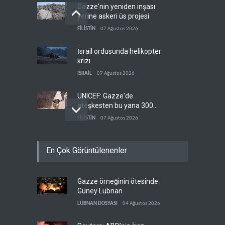
Gazze'nin yeniden inşası
yerine askeri üs projesi
FİLİSTİN
07 Ağustos 2026
İsrail ordusunda helikopter
krizi
İSRAİL
07 Ağustos 2026
UNICEF: Gazze'de
ateşkesten bu yana 300
çocuk öldürüldü
FİLİSTİN
07 Ağustos 2026
İsrail'den Gazze'ye tank,
En Çok Görüntülenenler
topçu ve İHA saldırıları
FİLİSTİN
07 Ağustos 2026
Gazze örneğinin ötesinde
Trump: İran savaşı yakında
Güney Lübnan
bitebilir, ABD silah stokları
zorlanıyor
LÜBNAN DOSYASI
04 Ağustos 2026
BATI YARIM KÜRE
07 Ağustos 2026