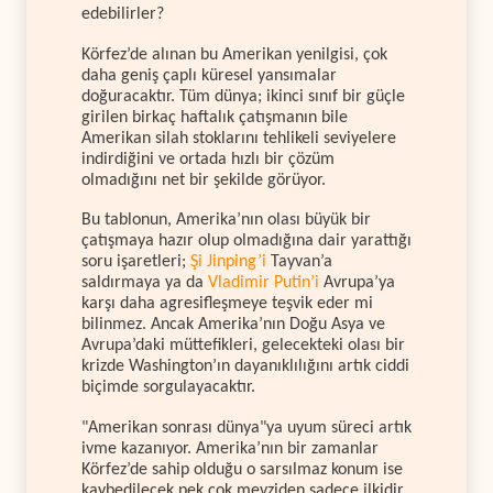
edebilirler?
Körfez’de alınan bu Amerikan yenilgisi, çok
daha geniş çaplı küresel yansımalar
doğuracaktır. Tüm dünya; ikinci sınıf bir güçle
girilen birkaç haftalık çatışmanın bile
Amerikan silah stoklarını tehlikeli seviyelere
indirdiğini ve ortada hızlı bir çözüm
olmadığını net bir şekilde görüyor.
Bu tablonun, Amerika’nın olası büyük bir
çatışmaya hazır olup olmadığına dair yarattığı
soru işaretleri;
Şi Jinping’i
Tayvan’a
saldırmaya ya da
Vladimir Putin’i
Avrupa’ya
karşı daha agresifleşmeye teşvik eder mi
bilinmez. Ancak Amerika’nın Doğu Asya ve
Avrupa’daki müttefikleri, gelecekteki olası bir
krizde Washington’ın dayanıklılığını artık ciddi
biçimde sorgulayacaktır.
"Amerikan sonrası dünya"ya uyum süreci artık
ivme kazanıyor. Amerika’nın bir zamanlar
Körfez’de sahip olduğu o sarsılmaz konum ise
kaybedilecek pek çok mevziden sadece ilkidir.