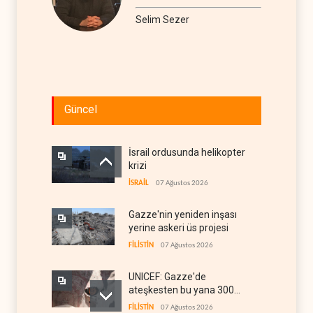
Selim Sezer
Güncel
İsrail ordusunda helikopter
krizi
İSRAİL
07 Ağustos 2026
Gazze'nin yeniden inşası
yerine askeri üs projesi
FİLİSTİN
07 Ağustos 2026
UNICEF: Gazze'de
ateşkesten bu yana 300
çocuk öldürüldü
FİLİSTİN
07 Ağustos 2026