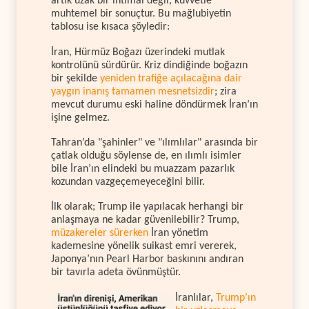
artık uzak bir ihtimal değil, kuvvetle
muhtemel bir sonuçtur. Bu mağlubiyetin
tablosu ise kısaca şöyledir:
İran, Hürmüz Boğazı üzerindeki mutlak
kontrolünü sürdürür. Kriz dindiğinde boğazın
bir şekilde
yeniden trafiğe açılacağına dair
yaygın inanış tamamen mesnetsizdir
; zira
mevcut durumu eski haline döndürmek İran’ın
işine gelmez.
Tahran’da "şahinler" ve "ılımlılar" arasında bir
çatlak olduğu söylense de, en ılımlı isimler
bile İran’ın elindeki bu muazzam pazarlık
kozundan vazgeçemeyeceğini bilir.
İlk olarak; Trump ile yapılacak herhangi bir
anlaşmaya ne kadar güvenilebilir? Trump,
müzakereler sürerken
İran yönetim
kademesine yönelik suikast emri vererek,
Japonya’nın Pearl Harbor baskınını andıran
bir tavırla adeta övünmüştür.
İranlılar,
Trump’ın