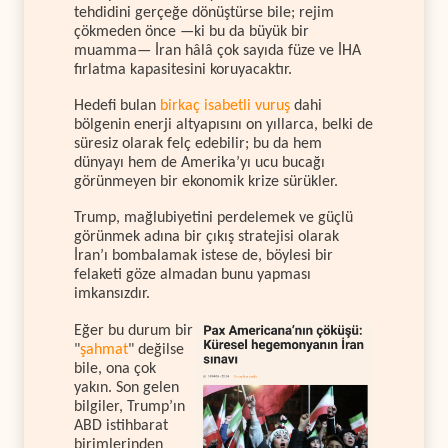
tehdidini gerçeğe dönüştürse bile; rejim
çökmeden önce —ki bu da büyük bir
muamma— İran hâlâ çok sayıda füze ve İHA
fırlatma kapasitesini koruyacaktır.
Hedefi bulan
birkaç isabetli vuruş
dahi
bölgenin enerji altyapısını on yıllarca, belki de
süresiz olarak felç edebilir; bu da hem
dünyayı hem de Amerika’yı ucu bucağı
görünmeyen bir ekonomik krize sürükler.
Trump, mağlubiyetini perdelemek ve güçlü
görünmek adına bir çıkış stratejisi olarak
İran’ı bombalamak istese de, böylesi bir
felaketi göze almadan bunu yapması
imkansızdır.
Eğer bu durum bir
"
şahmat
" değilse
bile, ona çok
yakın. Son gelen
bilgiler, Trump’ın
ABD istihbarat
birimlerinden