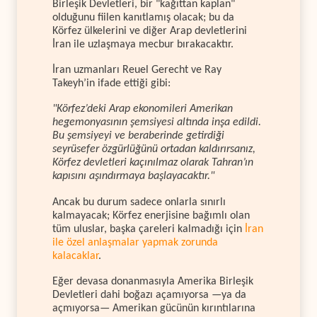
Birleşik Devletleri, bir "kağıttan kaplan"
olduğunu fiilen kanıtlamış olacak; bu da
Körfez ülkelerini ve diğer Arap devletlerini
İran ile uzlaşmaya mecbur bırakacaktır.
İran uzmanları Reuel Gerecht ve Ray
Takeyh’in ifade ettiği gibi:
"Körfez’deki Arap ekonomileri Amerikan
hegemonyasının şemsiyesi altında inşa edildi.
Bu şemsiyeyi ve beraberinde getirdiği
seyrüsefer özgürlüğünü ortadan kaldırırsanız,
Körfez devletleri kaçınılmaz olarak Tahran’ın
kapısını aşındırmaya başlayacaktır."
Ancak bu durum sadece onlarla sınırlı
kalmayacak; Körfez enerjisine bağımlı olan
tüm uluslar, başka çareleri kalmadığı için
İran
ile özel anlaşmalar yapmak zorunda
kalacaklar
.
Eğer devasa donanmasıyla Amerika Birleşik
Devletleri dahi boğazı açamıyorsa —ya da
açmıyorsa— Amerikan gücünün kırıntılarına