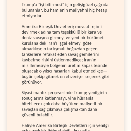
Trump’a "işi bitirmesi" için gelişigüzel çağrıda
bulunanlar, bu hamlenin maliyetini hiç hesap
etmiyorlar.
Amerika Birleşik Devletleri; mevcut rejimi
devirmek adına tam teşekküllü bir kara ve
deniz savaşına girmeyi ve yeni bir hükümet
kurulana dek İran’ı işgal etmeyi göze
almadıkça; o tartışmalı boğazdan geçen
tankerlere refakat eden savaş gemilerini
kaybetme riskini üstlenmedikçe; İran’ın
misillemesiyle bölgenin üretim kapasitesinde
oluşacak o yıkıcı hasarları kabul etmedikçe—
bugün çekip gitmek en ehvenişer seçenek gibi
görünüyor.
Siyasi mantık çerçevesinde Trump; yenilginin
sonuçlarına katlanmayı, yine hüsranla
bitebilecek çok daha büyük ve maliyetli bir
savaştan sağ çıkmaya çalışmaktan daha
güvenli bulabilir.
Haliyle Amerika Birleşik Devletleri için yenilgi