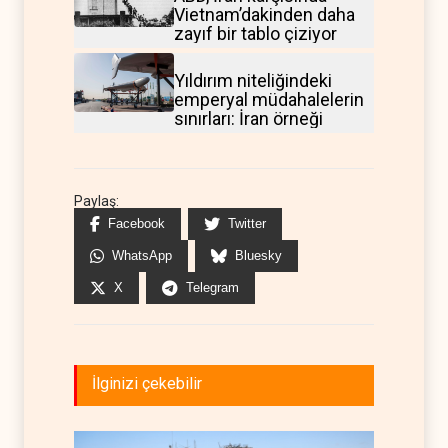
Vietnam’dakinden daha
zayıf bir tablo çiziyor
Yıldırım niteliğindeki
emperyal müdahalelerin
sınırları: İran örneği
Paylaş:
Facebook
Twitter
WhatsApp
Bluesky
X
Telegram
İlginizi çekebilir