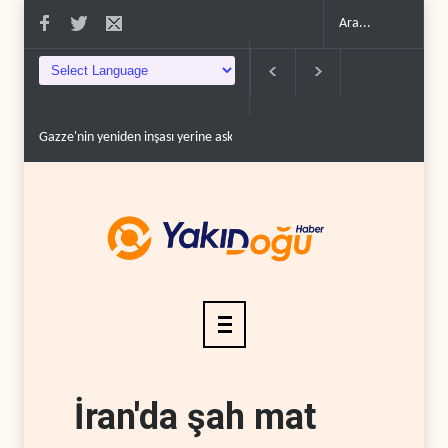
İsrail ordusunda helikopter krizi..
UNICEF: Gazze'de ateşkesten bu yan
İran'da şah mat