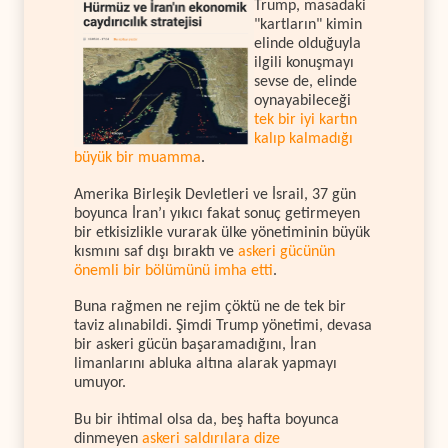
Trump, masadaki
"kartların" kimin
elinde olduğuyla
ilgili konuşmayı
sevse de, elinde
oynayabileceği
tek bir iyi kartın
kalıp kalmadığı
büyük bir muamma
.
Amerika Birleşik Devletleri ve İsrail, 37 gün
boyunca İran’ı yıkıcı fakat sonuç getirmeyen
bir etkisizlikle vurarak ülke yönetiminin büyük
kısmını saf dışı bıraktı ve
askeri gücünün
önemli bir bölümünü imha etti
.
Buna rağmen ne rejim çöktü ne de tek bir
taviz alınabildi. Şimdi Trump yönetimi, devasa
bir askeri gücün başaramadığını, İran
limanlarını abluka altına alarak yapmayı
umuyor.
Bu bir ihtimal olsa da, beş hafta boyunca
dinmeyen
askeri saldırılara dize