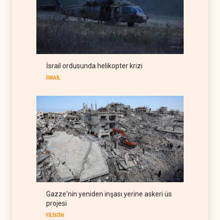
Fars ajansı: İran ve Umman
Hürmüz Boğazı için geçiş
koridorlarında anlaştı
İRAN
06 Ağustos 2026
Trump: İran savaşı yakında
İsrail ordusunda helikopter krizi
bitebilir, ABD silah stokları
zorlanıyor
İSRAİL
BATI YARIM KÜRE
07 Ağustos 2026
Gazze'nin yeniden inşası yerine askeri üs
projesi
FİLİSTİN