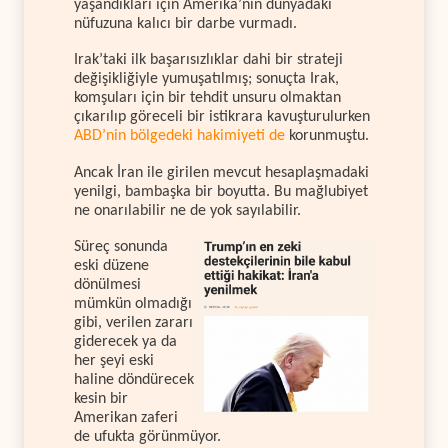
yaşandıkları için Amerika’nın dünyadaki
nüfuzuna kalıcı bir darbe vurmadı.
Irak’taki ilk başarısızlıklar dahi bir strateji
değişikliğiyle yumuşatılmış; sonuçta Irak,
komşuları için bir tehdit unsuru olmaktan
çıkarılıp göreceli bir istikrara kavuşturulurken
ABD’nin bölgedeki hakimiyeti de
korunmuştu.
Ancak İran ile girilen mevcut hesaplaşmadaki
yenilgi, bambaşka bir boyutta. Bu mağlubiyet
ne onarılabilir ne de yok sayılabilir.
Süreç sonunda
eski düzene
dönülmesi
mümkün olmadığı
gibi, verilen zararı
giderecek ya da
her şeyi eski
haline döndürecek
kesin bir
Amerikan zaferi
de ufukta görünmüyor.