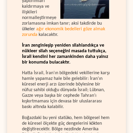
yaptırımları
kaldırmaya ve
ilişkileri
normalleştirmeye
zorlamasına imkan tanır; aksi takdirde bu
ülkeler
ağır ekonomik bedelleri göze almak
zorunda
kalacaktır.
İran zenginleşip yeniden silahlandıkça ve
nükleer silah seçeneğini masada tuttukça,
İsrail kendini her zamankinden daha yalnız
bir konumda bulacaktır.
Hatta İsrail, İran’ın bölgedeki vekillerine karşı
hamle yapamaz hale bile gelebilir: İran’ın
küresel enerji arzı üzerinde böylesine bir
nüfuz sahibi olduğu dünyada İsrail; Lübnan,
Gazze veya başka bir cephede Tahran’ı
kışkırtmaması için devasa bir uluslararası
baskı altında kalabilir.
Boğazdaki bu yeni statüko, hem bölgesel hem
de küresel ölçekte güç dengelerini kökten
değiştirecektir. Bölge nezdinde Amerika