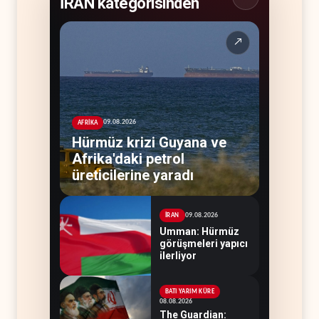
İRAN kategorisinden
↗
09.08.2026
AFRİKA
Hürmüz krizi Guyana ve
Afrika'daki petrol
üreticilerine yaradı
09.08.2026
İRAN
Umman: Hürmüz
görüşmeleri yapıcı
ilerliyor
BATI YARIM KÜRE
08.08.2026
The Guardian: