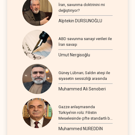
İran, savunma doktrinini mi
değiştiriyor?
Alptekin DURSUNOĞLU
ABD savunma sanayi verileri ile
İran savaşı
Umut Nergisoğlu
Güney Lübnan; Saldırı ateşi ile
siyasetin sessizliği arasında
Muhammed Ali Senoberi
Gazze anlaşmasında
Türkiye’nin rolü: Filistin
Meselesinde çifte standartlı bir
seyir
Muhammed NUREDDİN