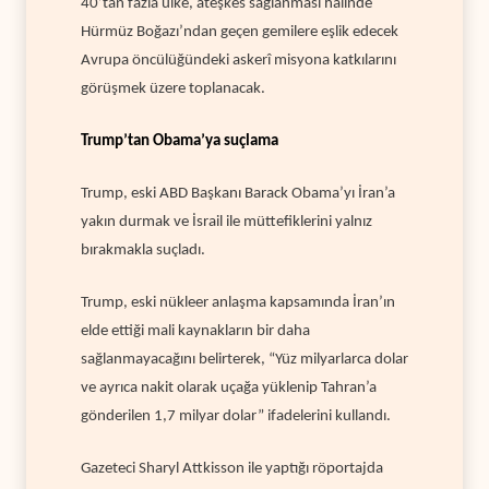
40’tan fazla ülke, ateşkes sağlanması halinde
Hürmüz Boğazı’ndan geçen gemilere eşlik edecek
Avrupa öncülüğündeki askerî misyona katkılarını
görüşmek üzere toplanacak.
Trump’tan Obama’ya suçlama
Trump, eski ABD Başkanı Barack Obama’yı İran’a
yakın durmak ve İsrail ile müttefiklerini yalnız
bırakmakla suçladı.
Trump, eski nükleer anlaşma kapsamında İran’ın
elde ettiği mali kaynakların bir daha
sağlanmayacağını belirterek, “Yüz milyarlarca dolar
ve ayrıca nakit olarak uçağa yüklenip Tahran’a
gönderilen 1,7 milyar dolar” ifadelerini kullandı.
Gazeteci Sharyl Attkisson ile yaptığı röportajda