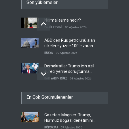
Son yüklemeler
Normalleşme nedir?
İSRAİL EKSENİ
09 Ağustos 2026
ABD'den Rus petrolünü alan
ülkelere yüzde 100'e varan
gümrük vergisi
RUSYA
09 Ağustos 2026
Demokratlar Trump için azil
süreci yerine soruşturma
hazırlıyor
BATI YARIM KÜRE
09 Ağustos 2026
Hürmüz krizi Guyana ve
En Çok Görüntülenenler
Afrika'daki petrol
üreticilerine yaradı
AFRİKA
09 Ağustos 2026
Gazeteci Magnier: Trump,
Pentagon silah şirketlerine
Hürmüz Boğazı denetimini
21 gün süre verdi
doğrudan İran ve Umman'a
RÖPORTAJ
07 Ağustos 2026