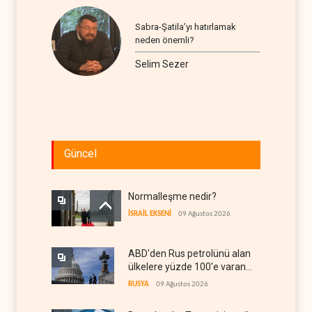
Sabra-Şatila’yı hatırlamak
neden önemli?
Selim Sezer
Güncel
Normalleşme nedir?
İSRAİL EKSENİ
09 Ağustos 2026
ABD'den Rus petrolünü alan
ülkelere yüzde 100'e varan
gümrük vergisi
RUSYA
09 Ağustos 2026