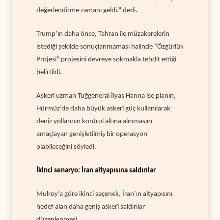
değerlendirme zamanı geldi.” dedi.
Trump’ın daha önce, Tahran ile müzakerelerin
istediği şekilde sonuçlanmaması halinde “Özgürlük
Projesi” projesini devreye sokmakla tehdit ettiği
belirtildi.
Askerî uzman Tuğgeneral İlyas Hanna ise planın,
Hürmüz’de daha büyük askerî güç kullanılarak
deniz yollarının kontrol altına alınmasını
amaçlayan genişletilmiş bir operasyon
olabileceğini söyledi.
İkinci senaryo: İran altyapısına saldırılar
Mulroy’a göre ikinci seçenek, İran’ın altyapısını
hedef alan daha geniş askerî saldırılar
düzenlenmesi.