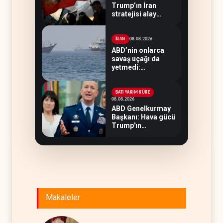
Trump’ın İran
stratejisi alay
konusu oldu
08.08.2026
İRAN
ABD’nin onlarca
savaş uçağı da
yetmedi:
Hürmüz’de gemi
vuruldu
BATI YARIM KÜRE
08.08.2026
ABD Genelkurmay
Başkanı: Hava gücü
Trump'ın
hedeflerine yetmez
Makaleler