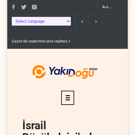
c�..
Devrim Lideri ve Pizişkiyan’dan kritik görüşme..
Yemen’den Suudi deste
İsrail