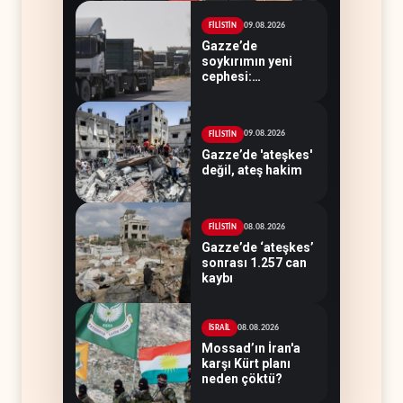
09.08.2026
FİLİSTİN
Gazze’de
soykırımın yeni
cephesi:
Kamyonlar ve
sürücüler de
hedefte
09.08.2026
FİLİSTİN
Gazze’de 'ateşkes'
değil, ateş hakim
08.08.2026
FİLİSTİN
Gazze’de ‘ateşkes’
sonrası 1.257 can
kaybı
08.08.2026
İSRAİL
Mossad’ın İran'a
karşı Kürt planı
neden çöktü?