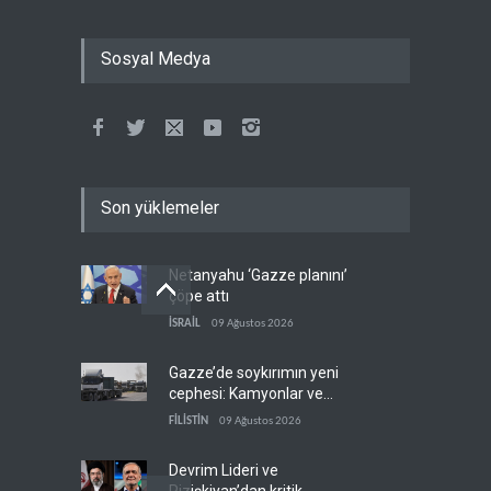
Sosyal Medya
Son yüklemeler
Netanyahu ‘Gazze planını’
çöpe attı
İSRAİL
09 Ağustos 2026
Gazze’de soykırımın yeni
cephesi: Kamyonlar ve
sürücüler de hedefte
FİLİSTİN
09 Ağustos 2026
Devrim Lideri ve
Pizişkiyan’dan kritik