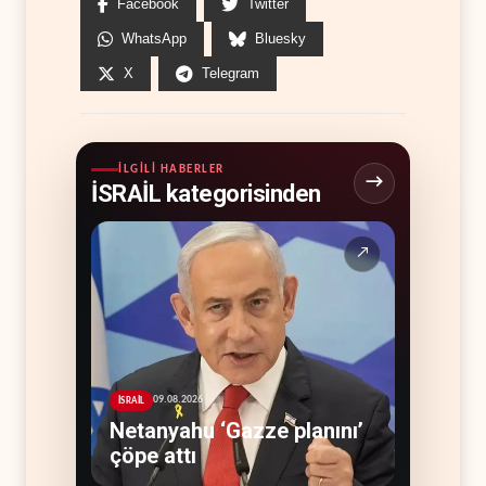
Facebook
Twitter
WhatsApp
Bluesky
X
Telegram
İLGILI HABERLER
İSRAİL kategorisinden
↗
09.08.2026
İSRAİL
Netanyahu ‘Gazze planını’
çöpe attı