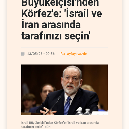
Büyükelçisi'nden
Körfez'e: 'İsrail ve
İran arasında
tarafınızı seçin'
Bu sayfayı yazdır
13/05/26 - 20:56
İsrail Büyükelçisi'nden Körfez'e: 'İsrail ve İran arasında
tarafınızı seçin'
YDH