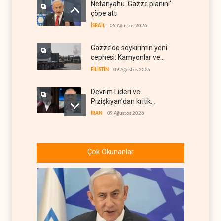
Netanyahu ‘Gazze planını’
çöpe attı
İSRAİL
09 Ağustos 2026
Gazze’de soykırımın yeni
cephesi: Kamyonlar ve
sürücüler de hedefte
FİLİSTİN
09 Ağustos 2026
Devrim Lideri ve
Pizişkiyan’dan kritik
görüşme
İRAN
09 Ağustos 2026
Yemen’den Suudi destekli
güçlere büyük operasyon
Çok Okunanlar
YEMEN
09 Ağustos 2026
Grönland’da izinsiz sondaj
hamlesi
BATI YARIM KÜRE
09 Ağustos 2026