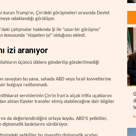
kı kuran Trump’ın, Çin'deki görüşmeleri sırasında Devlet
etmeye odaklandığı görülüyor.
daki çatışmalar hakkında Şi ile "uzun bir görüşme"
İran konusunda "nispeten iyi" olduğunu ekledi.
ı izi aranıyor
, silahların üçüncü ülklere gönderilip gönderilmediği
an savaştan bu yana, sahada ABD veya İsrail kuvvetlerine
 dair bulguya rastlanmadı.
G
ihbarat servislerinin Çin'in İran'a alçak irtifa uçaklarını
d
 atılan füzeler transfer etmiş olabileceğine dair bilgiler
t
R
arını da değerlendirdiğini ortaya koydu. ABD'li yetkililer,
n diplomatik baskılarını sürdürüyor.
mindeki yetkililer bu ziyaretin diplomatik açıdan