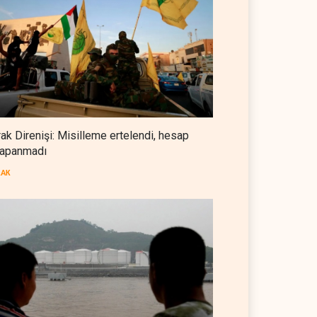
Foreign Affairs: ABD
Ortadoğu'dan elini çekmeli
BATI YARIM KÜRE
07 Ağustos 2026
Suudi Arabistan, Türkiye ve
Pakistan ortak savunma
anlaşması imzaladı
ARAP DÜNYASI
07 Ağustos 2026
rak Direnişi: Misilleme ertelendi, hesap
apanmadı
ABD, Suudi Arabistan'dan
petrol ithalatını 40 yıl sonra ilk
RAK
kez durdurdu
BATI YARIM KÜRE
07 Ağustos 2026