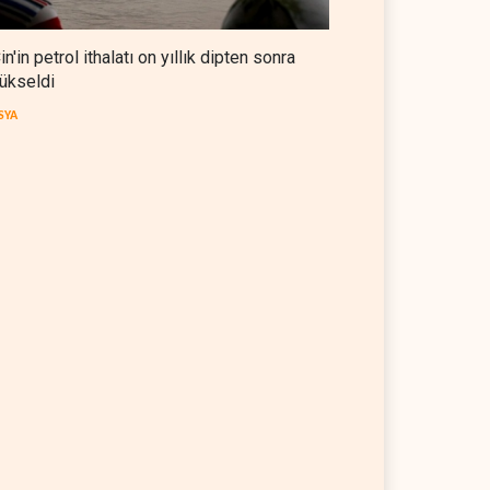
in'in petrol ithalatı on yıllık dipten sonra
ükseldi
SYA