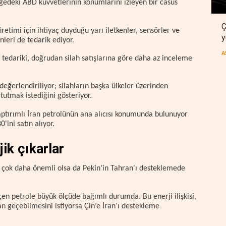
gedeki ABD kuvvetlerinin konumlarını izleyen bir casus
Ç
üretimi için ihtiyaç duyduğu yarı iletkenler, sensörler ve
y
nleri de tedarik ediyor.
A
n tedariki, doğrudan silah satışlarına göre daha az inceleme
 değerlendiriliyor; silahların başka ülkeler üzerinden
 tutmak istediğini gösteriyor.
 yaptırımlı İran petrolünün ana alıcısı konumunda bulunuyor
'ini satın alıyor.
ik çıkarlar
den çok daha önemli olsa da Pekin’in Tahran'ı desteklemede
n petrole büyük ölçüde bağımlı durumda. Bu enerji ilişkisi,
an geçebilmesini istiyorsa Çin’e İran’ı destekleme