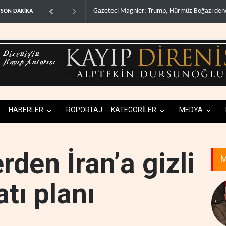
Irak Direnişi: Misilleme ertelendi, hesap kapan
SON DAKİKA
HABERLER
RÖPORTAJ
KATEGORİLER
MEDYA
erden İran’a gizli
M
atı planı