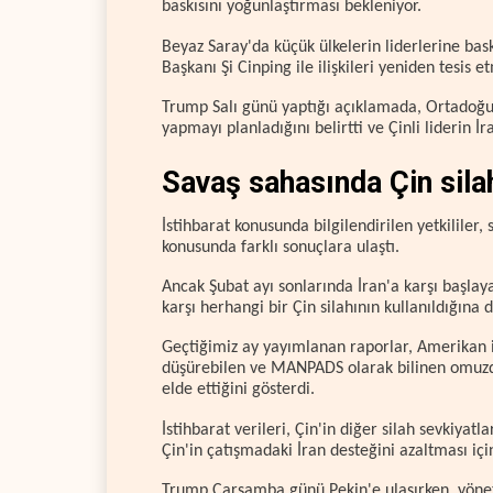
baskısını yoğunlaştırması bekleniyor.
Beyaz Saray'da küçük ülkelerin liderlerine bas
Başkanı Şi Cinping ile ilişkileri yeniden tesis 
Trump Salı günü yaptığı açıklamada, Ortadoğu'
yapmayı planladığını belirtti ve Çinli liderin 
Savaş sahasında Çin silah
İstihbarat konusunda bilgilendirilen yetkililer
konusunda farklı sonuçlara ulaştı.
Ancak Şubat ayı sonlarında İran'a karşı başlay
karşı herhangi bir Çin silahının kullanıldığına
Geçtiğimiz ay yayımlanan raporlar, Amerikan ist
düşürebilen ve MANPADS olarak bilinen omuzdan
elde ettiğini gösterdi.
İstihbarat verileri, Çin'in diğer silah sevkiyatl
Çin'in çatışmadaki İran desteğini azaltması içi
Trump Çarşamba günü Pekin'e ulaşırken, yöneti