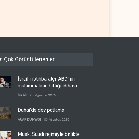
 OPEC'ten ayrıldıktan
The Telegraph: Hürmüz
a petrol üretimini rekor
anlaşması, İran’ın savaşı
eye çıkardı
kazandığını gösteriyor
 DÜNYASI
07 Ağustos 2026
BATI YARIM KÜRE
07 Ağustos 2026
n Çok Görüntülenenler
İsrailli istihbaratçı: ABD'nin
mühimmatının bittiği iddiası
bir iç kavga
İSRAİL
05 Ağustos 2026
Dubai'de dev patlama
ARAP DÜNYASI
05 Ağustos 2026
Musk, Suudi rejimiyle birlikte