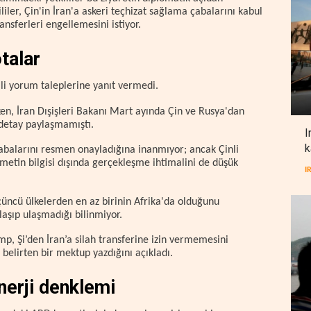
ler, Çin'in İran'a askeri teçhizat sağlama çabalarını kabul
nsferleri engellemesini istiyor.
otalar
ili yorum taleplerine yanıt vermedi.
irken, İran Dışişleri Bakanı Mart ayında Çin ve Rusya'dan
k detay paylaşmamıştı.
I
k
çabalarını resmen onayladığına inanmıyor; ancak Çinli
ümetin bilgisi dışında gerçekleşme ihtimalini de düşük
I
üçüncü ülkelerden en az birinin Afrika'da olduğunu
ulaşıp ulaşmadığı bilinmiyor.
, Şi’den İran’a silah transferine izin vermemesini
 belirten bir mektup yazdığını açıkladı.
nerji denklemi