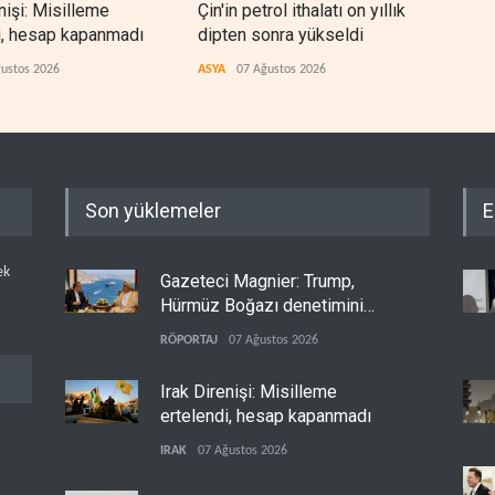
nişi: Misilleme
Çin'in petrol ithalatı on yıllık
BAE,
i, hesap kapanmadı
dipten sonra yükseldi
sonr
düz
ustos 2026
ASYA
07 Ağustos 2026
ARAP
Son yüklemeler
E
ek
Gazeteci Magnier: Trump,
Hürmüz Boğazı denetimini
doğrudan İran ve Umman'a
RÖPORTAJ
07 Ağustos 2026
teslim etti
Irak Direnişi: Misilleme
ertelendi, hesap kapanmadı
IRAK
07 Ağustos 2026