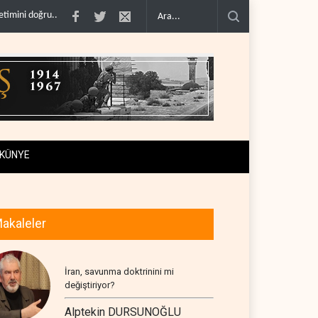
madı..
Çin'in petrol ithalatı on yıllık dipten sonra yükseldi..
BAE, OPEC'ten ay
KÜNYE
akaleler
İran, savunma doktrinini mi
değiştiriyor?
Alptekin DURSUNOĞLU