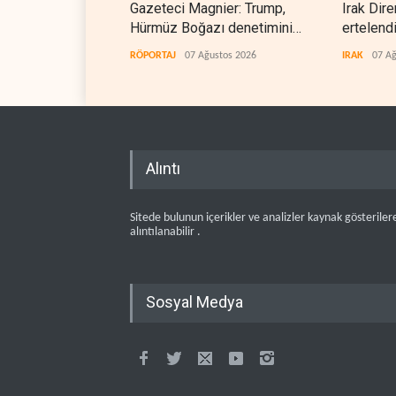
Gazeteci Magnier: Trump,
Irak Dire
Hürmüz Boğazı denetimini
ertelend
doğrudan İran ve Umman'a
RÖPORTAJ
07 Ağustos 2026
IRAK
07 Ağ
teslim etti
Alıntı
Sitede bulunun içerikler ve analizler kaynak gösteriler
alıntılanabilir .
Sosyal Medya