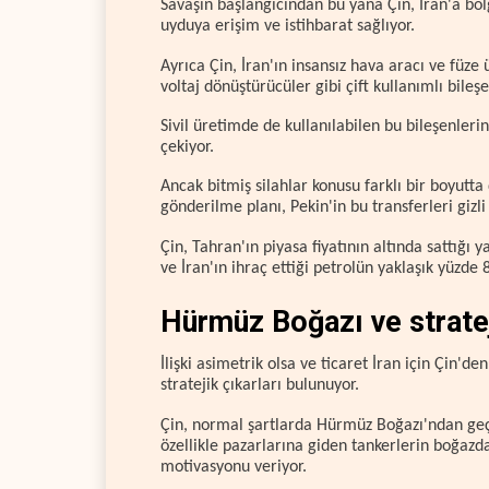
Savaşın başlangıcından bu yana Çin, İran'a böl
uyduya erişim ve istihbarat sağlıyor.
Ayrıca Çin, İran'ın insansız hava aracı ve füze 
voltaj dönüştürücüler gibi çift kullanımlı bileşe
Sivil üretimde de kullanılabilen bu bileşenleri
çekiyor.
Ancak bitmiş silahlar konusu farklı bir boyutta
gönderilme planı, Pekin'in bu transferleri gizli
Çin, Tahran'ın piyasa fiyatının altında sattığı
ve İran'ın ihraç ettiği petrolün yaklaşık yüzde 80
Hürmüz Boğazı ve stratej
İlişki asimetrik olsa ve ticaret İran için Çin'
stratejik çıkarları bulunuyor.
Çin, normal şartlarda Hürmüz Boğazı'ndan geçe
özellikle pazarlarına giden tankerlerin boğazd
motivasyonu veriyor.