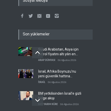
Sosyal Medya
Son yüklemeler
Suudi Arabistan, Asya için
petrol fiyatını altı yılın en
düşüğüne indirdi
ARAP DÜNYASI
06 Ağustos 2026
İsrail, Afrika Boynuzu'nu
yeni güvenlik hattına
dönüştürüyor
İSRAİL
06 Ağustos 2026
BM yetkilisinden İsrail'e gizli
belge akışı
BATI YARIM KÜRE
06 Ağustos 2026