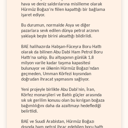
hava ve deniz saldırılarına misilleme olarak
Hürmüz Boğazı’nı fiilen kapattığı bir bağlama
işaret ediyor.
Bu durumun, normalde Asya ve diğer
pazarlara sevk edilen dünya petrol arzının
yaklaşık beşte birini aksattığı bildirildi.
BAE halihazırda Habşan-Füceyra Boru Hattı
olarak da bilinen Abu Dabi Ham Petrol Boru
Hattı’na sahip. Bu altyapının günlük 1,8
milyon varile kadar taşıma kapasitesi
bulunuyor ve ülkenin Hürmüz Boğazı’ndan
geçmeden, Umman Körfezi kıyısından
doğrudan ihracat yapmasını sağlıyor.
Yeni projeyle birlikte Abu Dabi’nin, İran,
Körfez monarşileri ve Batılı güçler arasında
sık sık gerilim konusu olan bu kırılgan boğaza
bağımlılığını daha da azaltmayı hedeflediği
belirtildi.
BAE ve Suudi Arabistan, Hürmüz Boğazı
dışında ham petrol ihraç edebilen boru hattı