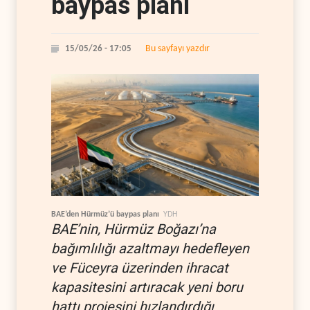
baypas planı
Bu sayfayı yazdır
15/05/26 - 17:05
BAE’den Hürmüz’ü baypas planı
YDH
BAE’nin, Hürmüz Boğazı’na
bağımlılığı azaltmayı hedefleyen
ve Füceyra üzerinden ihracat
kapasitesini artıracak yeni boru
hattı projesini hızlandırdığı