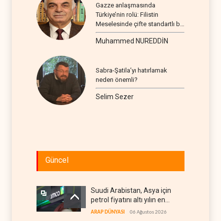
Gazze anlaşmasında
Türkiye’nin rolü: Filistin
Meselesinde çifte standartlı bir
seyir
Muhammed NUREDDİN
Sabra-Şatila’yı hatırlamak
neden önemli?
Selim Sezer
Güncel
Suudi Arabistan, Asya için
petrol fiyatını altı yılın en
düşüğüne indirdi
ARAP DÜNYASI
06 Ağustos 2026