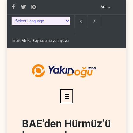
İsrail, Afrika Boynuzu'nu yeni güvenlik hattına dönüşt..
BM yetkilisinden 
BAE’den Hürmüz’ü