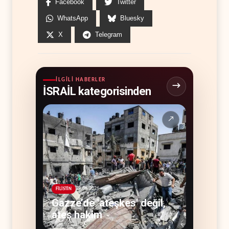
Facebook
Twitter
WhatsApp
Bluesky
X
Telegram
İLGILI HABERLER
İSRAİL kategorisinden
↗
09.08.2026
FİLİSTİN
Gazze’de 'ateşkes' değil,
ateş hakim