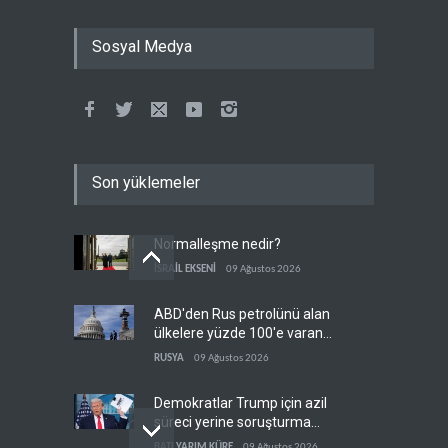
Sosyal Medya
Son yüklemeler
Normalleşme nedir?
İSRAİL EKSENİ
09 Ağustos 2026
ABD'den Rus petrolünü alan
ülkelere yüzde 100'e varan
gümrük vergisi
RUSYA
09 Ağustos 2026
Demokratlar Trump için azil
süreci yerine soruşturma
hazırlıyor
BATI YARIM KÜRE
09 Ağustos 2026