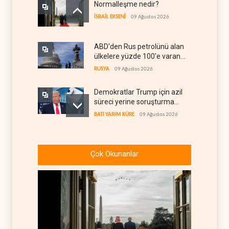
Normalleşme nedir?
İSRAİL EKSENİ
09 Ağustos 2026
ABD'den Rus petrolünü alan
ülkelere yüzde 100'e varan
gümrük vergisi
RUSYA
09 Ağustos 2026
Demokratlar Trump için azil
süreci yerine soruşturma
hazırlıyor
BATI YARIM KÜRE
09 Ağustos 2026
Hürmüz krizi Guyana ve
Afrika'daki petrol
Çok Okunanlar
üreticilerine yaradı
AFRİKA
09 Ağustos 2026
Pentagon silah şirketlerine
21 gün süre verdi
BATI YARIM KÜRE
09 Ağustos 2026
Türkiye'nin stoklarındaki 70