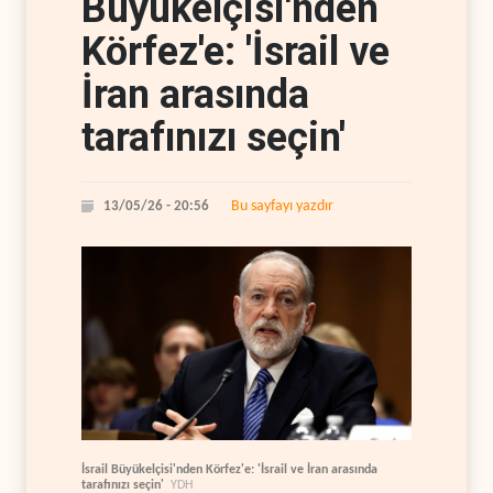
Büyükelçisi'nden
Körfez'e: 'İsrail ve
İran arasında
tarafınızı seçin'
Bu sayfayı yazdır
13/05/26 - 20:56
İsrail Büyükelçisi'nden Körfez'e: 'İsrail ve İran arasında
tarafınızı seçin'
YDH