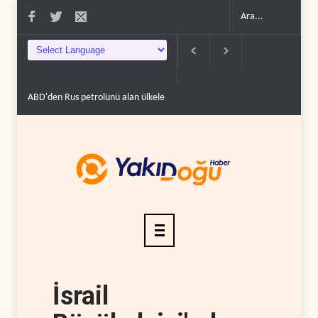
 yüzde 100'e varan g�..
Demokratlar Trump için azil süreci yerine soruşturm
İsrail