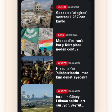
08.08.2026
FİLİSTİN
Gazze’de ‘ateşkes’
sonrası 1.257 can
kaybı
08.08.2026
İSRAİL
Mossad’ın İran'a
karşı Kürt planı
neden çöktü?
08.08.2026
LÜBNAN
Hizbullah’ın
‘silahsızlandırılmasını’
kim denetleyecek?
08.08.2026
LÜBNAN
İsrail’in Güney
Lübnan saldırıları
sürüyor, Beyrut
suskun