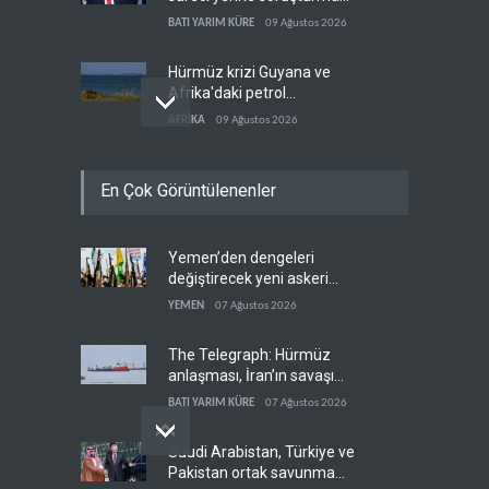
hazırlıyor
BATI YARIM KÜRE
09 Ağustos 2026
Hürmüz krizi Guyana ve
Afrika'daki petrol
üreticilerine yaradı
AFRİKA
09 Ağustos 2026
Pentagon silah şirketlerine
En Çok Görüntülenenler
21 gün süre verdi
BATI YARIM KÜRE
09 Ağustos 2026
Yemen’den dengeleri
Normalleşme nedir?
değiştirecek yeni askeri
İSRAİL EKSENİ
09 Ağustos 2026
denklem
YEMEN
07 Ağustos 2026
The Telegraph: Hürmüz
anlaşması, İran’ın savaşı
kazandığını gösteriyor
BATI YARIM KÜRE
07 Ağustos 2026
Suudi Arabistan, Türkiye ve
Pakistan ortak savunma