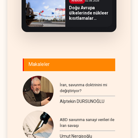
02.08.2026
AVRASYA
Doğu Avrupa
ülkelerinde nükleer
kısıtlamalar
kaldırılıyor
Makaleler
İran, savunma doktrinini mi
değiştiriyor?
Alptekin DURSUNOĞLU
ABD savunma sanayi verileri ile
İran savaşı
Umut Nergisoğlu