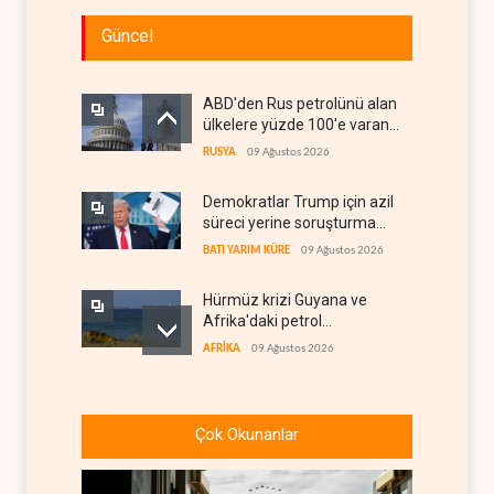
Güncel
ABD'den Rus petrolünü alan
ülkelere yüzde 100'e varan
gümrük vergisi
RUSYA
09 Ağustos 2026
Demokratlar Trump için azil
süreci yerine soruşturma
hazırlıyor
BATI YARIM KÜRE
09 Ağustos 2026
Hürmüz krizi Guyana ve
Afrika'daki petrol
üreticilerine yaradı
AFRİKA
09 Ağustos 2026
Pentagon silah şirketlerine
21 gün süre verdi
Çok Okunanlar
BATI YARIM KÜRE
09 Ağustos 2026