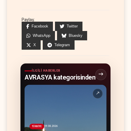
Paylaş:
Facebook
Twitter
WhatsApp
Bluesky
X
Telegram
İLGILI HABERLER
AVRASYA kategorisinden
↗
09.08.2026
TÜRKİYE