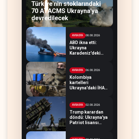
Türkiye'nin stoklarındaki
70 ATACMS Ukrayna'ya
devredilecek
08.08.2026
AVRASYA
ABD ikna etti:
Ukrayna
Karadeniz'deki
petrol tankerlerini
vurmayacak
06.08.2026
AVRASYA
Kolombiya
kartelleri
Ukrayna'daki İHA
teknolojisinin
peşine düştü
02.08.2026
AVRASYA
Trump karardan
döndü: Ukrayna'ya
Patriot lisansı
verilmeyecek