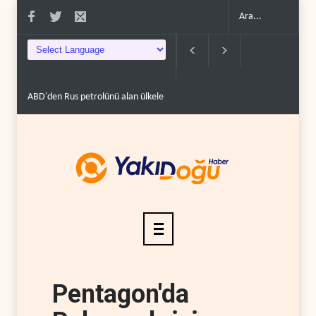
 100'e varan g�..
Demokratlar Trump için azil süreci yerine soruşturma haz�
Pentagon'da