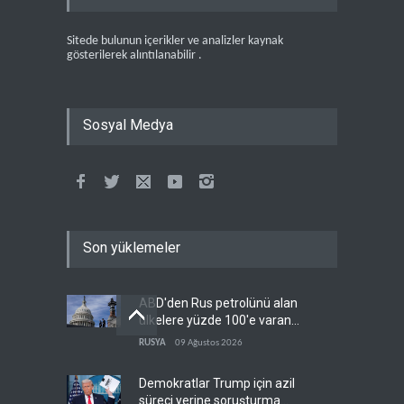
Sitede bulunun içerikler ve analizler kaynak
gösterilerek alıntılanabilir .
Sosyal Medya
Son yüklemeler
ABD'den Rus petrolünü alan
ülkelere yüzde 100'e varan
gümrük vergisi
RUSYA
09 Ağustos 2026
Demokratlar Trump için azil
süreci yerine soruşturma