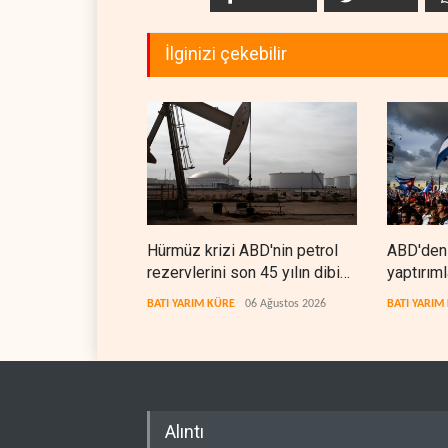
İlginizi çekebilir
Hürmüz krizi ABD'nin petrol
ABD'den
rezervlerini son 45 yılın dibine
yaptırıml
indirdi
BATI YARIM KÜRE
06 Ağustos 2026
BATI YARIM
Alıntı