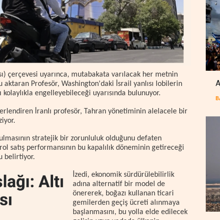
ı) çerçevesi uyarınca, mutabakata varılacak her metnin
A
ktaran Profesör, Washington'daki İsrail yanlısı lobilerin
kolaylıkla engelleyebileceği uyarısında bulunuyor.
B
lendiren İranlı profesör, Tahran yönetiminin alelacele bir
iyor.
ulmasının stratejik bir zorunluluk olduğunu defaten
rol satış performansının bu kapalılık döneminin getireceği
 belirtiyor.
İzedi, ekonomik sürdürülebilirlik
adına alternatif bir model de
önererek, boğazı kullanan ticari
gemilerden geçiş ücreti alınmaya
başlanmasını, bu yolla elde edilecek