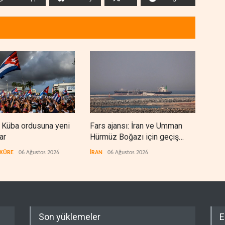
 Küba ordusuna yeni
Fars ajansı: İran ve Umman
Trum
ar
Hürmüz Boğazı için geçiş
eden
koridorlarında anlaştı
 KÜRE
06 Ağustos 2026
İRAN
06 Ağustos 2026
BATI
Son yüklemeler
E