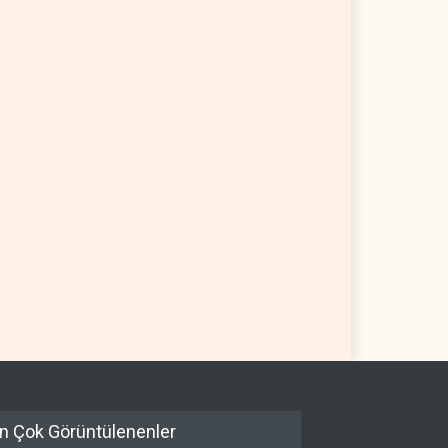
p, mühimmat krizini ifşa
Demokratlar: Trump Batı
leri tehdit etti
Şeria'da işgalci yerleşimcilere
cezasızlık sağladı
 YARIM KÜRE
06 Ağustos 2026
BATI YARIM KÜRE
06 Ağustos 2026
n Çok Görüntülenenler