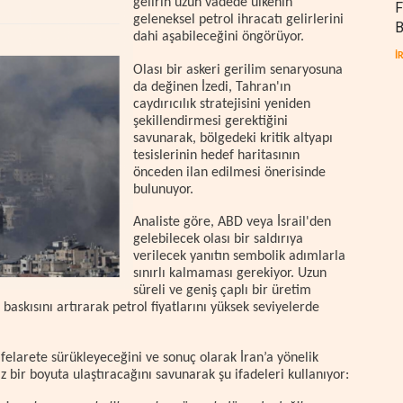
gelirin uzun vadede ülkenin
F
geleneksel petrol ihracatı gelirlerini
B
dahi aşabileceğini öngörüyor.
İ
Olası bir askeri gerilim senaryosuna
da değinen İzedi, Tahran'ın
caydırıcılık stratejisini yeniden
şekillendirmesi gerektiğini
savunarak, bölgedeki kritik altyapı
tesislerinin hedef haritasının
önceden ilan edilmesi önerisinde
bulunuyor.
Analiste göre, ABD veya İsrail'den
gelebilecek olası bir saldırıya
verilecek yanıtın sembolik adımlarla
sınırlı kalmaması gerekiyor. Uzun
süreli ve geniş çaplı bir üretim
 baskısını artırarak petrol fiyatlarını yüksek seviyelerde
felarete sürükleyeceğini ve sonuç olarak İran’a yönelik
 bir boyuta ulaştıracağını savunarak şu ifadeleri kullanıyor: