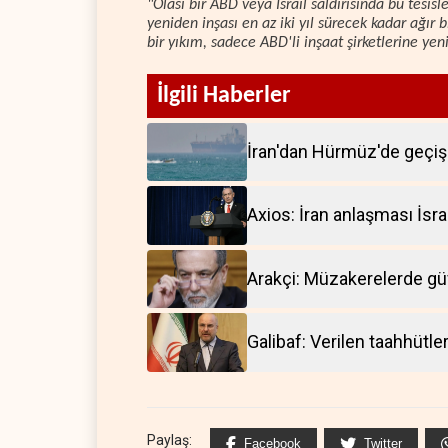
"Olası bir ABD veya İsrail saldırısında bu tesis
yeniden inşası en az iki yıl sürecek kadar ağır bi
bir yıkım, sadece ABD'li inşaat şirketlerine ye
İlgili Haberler
İran'dan Hürmüz'de geçiş 
Axios: İran anlaşması İsrail
Arakçi: Müzakerelerde g
Galibaf: Verilen taahhütle
Paylaş:
Facebook
Twitter