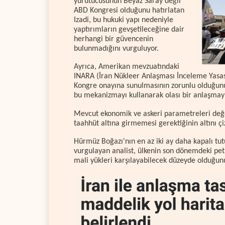
yürütücüsünün Beyaz Saray değil
ABD Kongresi olduğunu hatırlatan
Izadi, bu hukuki yapı nedeniyle
yaptırımların gevşetileceğine dair
herhangi bir güvencenin
bulunmadığını vurguluyor.
Ayrıca, Amerikan mevzuatındaki
INARA (İran Nükleer Anlaşması İnceleme Yasas
Kongre onayına sunulmasının zorunlu olduğunu a
bu mekanizmayı kullanarak olası bir anlaşmayı 
Mevcut ekonomik ve askeri parametreleri değer
taahhüt altına girmemesi gerektiğinin altını çiz
Hürmüz Boğazı'nın en az iki ay daha kapalı tut
vurgulayan analist, ülkenin son dönemdeki pet
mali yükleri karşılayabilecek düzeyde olduğunu