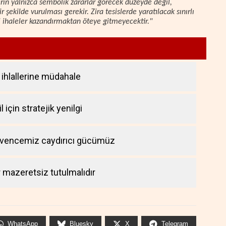
lerin yalnızca sembolik zararlar görecek düzeyde değil,
r şekilde vurulması gerekir. Zira tesislerde yaratılacak sınırlı
ni ihaleler kazandırmaktan öteye gitmeyecektir."
ihlallerine müdahale
 için stratejik yenilgi
üvencemiz caydırıcı gücümüz
r mazeretsiz tutulmalıdır
WhatsApp
Bluesky
X
Telegram