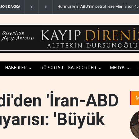
ABD'den Küba ordusuna yeni yaptırımlar..
F
SON DAKİKA
HABERLER
RÖPORTAJ
KATEGORİLER
MEDYA
di'den 'İran-ABD
M
yarısı: 'Büyük