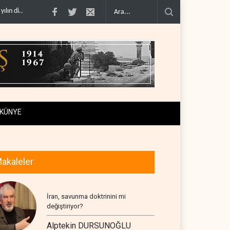
ars ajansı: İran ve Umman Hürmüz Boğazı için geçiş..
Trump, mühimmat krizini 
KÜNYE
akaleler
İran, savunma doktrinini mi
değiştiriyor?
Alptekin DURSUNOĞLU