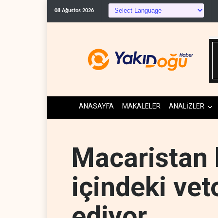
Gazze’de ‘ate
08 Ağustos 2026
ANASAYFA
MAKALELER
ANALİZLER
Macaristan
içindeki vet
ediyor