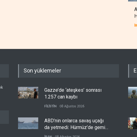
A
H
İ
Son yüklemeler
E
ek
Gazze’de ‘ateşkes’ sonrası
1.257 can kaybı
FİLİSTİN
08 Ağustos 2026
ABD’nin onlarca savaş uçağı
da yetmedi: Hürmüz’de gemi
vuruldu
İRAN
08 Ağustos 2026