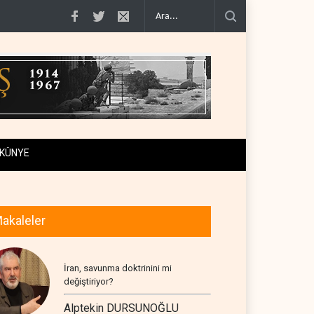
üz’de ..
Necef İmamı'ndan bölgesel 'Arap projesi' uyarısı..
Mossad’ın İran'
KÜNYE
akaleler
İran, savunma doktrinini mi
değiştiriyor?
Alptekin DURSUNOĞLU