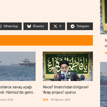
WhatsApp
Bluesky
X
Telegram
N
u
I
onlarca savaş uçağı
Necef İmamı'ndan bölgesel
Moss
edi: Hürmüz’de gemi
'Arap projesi' uyarısı
plan
ğustos 2026
IRAK
08 Ağustos 2026
İSRAİ