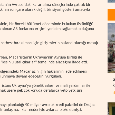
an'ın Avrupa'daki karar alma süreçlerinde çok sık bir
kkının son çare olarak değil, bir siyasi gösteri amacıyla
evinin, bir önceki hükümet döneminde hukukun üstünlüğü
ya alınan AB fonlarına erişimi yeniden sağlamak olduğunu
rbest bırakılması için girişimlerin hızlandırılacağı mesajı
an, Macaristan'ın Ukrayna'nın Avrupa Birliği ile
kesin ulusal çıkarlar" temelinde alacağını ifade etti.
lgesindeki Macar azınlığın haklarının iade edilmesi
lunmaya devam edeceğini vurguladı.
G
k
stan; Ukrayna'ya yönelik askeri ve mali yardımlar ile
mak üzere pek çok konuda defalarca veto yetkisini
F
ayı planladığı 90 milyar avroluk kredi paketini de Drujba
ir anlaşmazlıklar nedeniyle aylarca bloke etmişti.