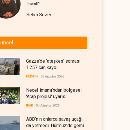
önemli?
Selim Sezer
üncel
Gazze’de ‘ateşkes’ sonrası
1.257 can kaybı
FİLİSTİN
08 Ağustos 2026
Necef İmamı'ndan bölgesel
'Arap projesi' uyarısı
IRAK
08 Ağustos 2026
ABD’nin onlarca savaş uçağı
da yetmedi: Hürmüz’de gemi