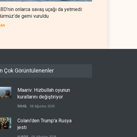
BD’nin onlarca savaş uçağı da yetmedi:
ürmüz’de gemi vuruldu
RAN
n Çok Görüntülenenler
Maariv: Hizbullah oyunun
kurallarını değiştiriyor
İSRAİL
06 Ağustos 2026
Colani'den Trump'a Rusya
jesti
SURİYE
05 Ağustos 2026