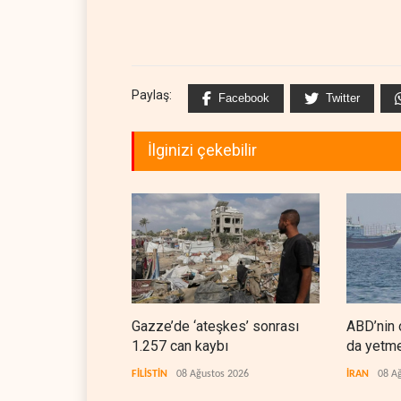
Paylaş:
Facebook
Twitter
İlginizi çekebilir
Gazze’de ‘ateşkes’ sonrası
ABD’nin 
1.257 can kaybı
da yetm
vuruldu
FİLİSTİN
08 Ağustos 2026
İRAN
08 A