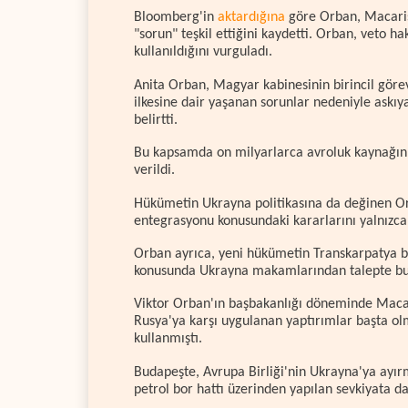
Bloomberg'in
aktardığına
göre Orban, Macarist
"sorun" teşkil ettiğini kaydetti. Orban, veto ha
kullanıldığını vurguladı.
Anita Orban, Magyar kabinesinin birincil gör
ilkesine dair yaşanan sorunlar nedeniyle askı
belirtti.
Bu kapsamda on milyarlarca avroluk kaynağın se
verildi.
Hükümetin Ukrayna politikasına da değinen Orb
entegrasyonu konusundaki kararlarını yalnızca "
Orban ayrıca, yeni hükümetin Transkarpatya bö
konusunda Ukrayna makamlarından talepte bu
Viktor Orban'ın başbakanlığı döneminde Macari
Rusya'ya karşı uygulanan yaptırımlar başta ol
kullanmıştı.
Budapeşte, Avrupa Birliği'nin Ukrayna'ya ayırm
petrol bor hattı üzerinden yapılan sevkiyata da