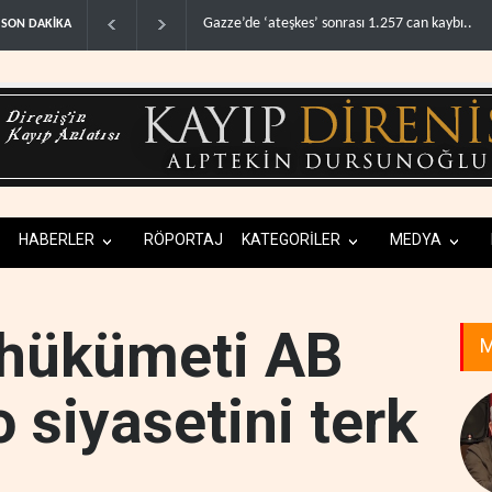
şkes’ sonrası 1.257 can kaybı..
ABD’nin onlarca savaş uçağı da yetmedi: Hürm
SON DAKİKA
HABERLER
RÖPORTAJ
KATEGORİLER
MEDYA
 hükümeti AB
M
o siyasetini terk