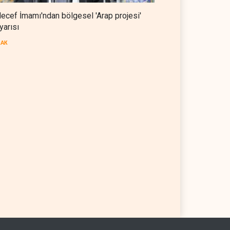
ecef İmamı'ndan bölgesel 'Arap projesi'
yarısı
RAK
ef İmamı'ndan bölgesel
Mossad’ın İran'a karşı Kürt
p projesi' uyarısı
planı neden çöktü?
08 Ağustos 2026
İSRAİL
08 Ağustos 2026