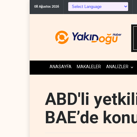
The Guardian
08 Ağustos 2026
ANASAYFA
MAKALELER
ANALİZLER
ABD'li yetki
BAE’de konu