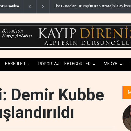
: Trump’ın İran stratejisi alay konusu oldu..
Gazze’de ‘ateşkes’ sonrası 1.257
SON DAKİKA
HABERLER
RÖPORTAJ
KATEGORİLER
MEDYA
li: Demir Kubbe
M
şlandırıldı