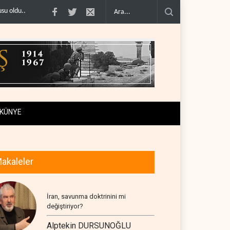
 can kaybı..
ABD’nin onlarca savaş uçağı da yetmedi: Hürmüz’de ..
Necef İ
KÜNYE
akaleler
İran, savunma doktrinini mi
değiştiriyor?
Alptekin DURSUNOĞLU