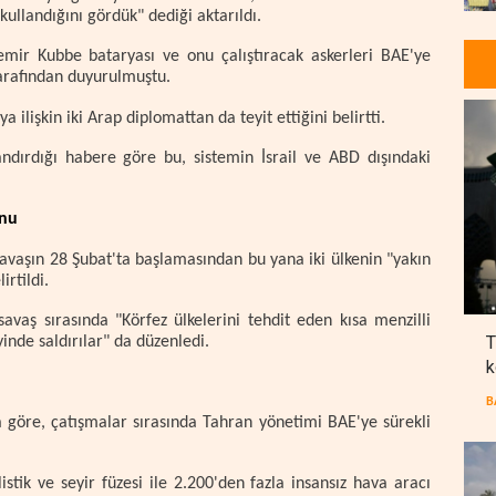
ullandığını gördük" dediği aktarıldı.
 Demir Kubbe bataryası ve onu çalıştıracak askerleri BAE'ye
tarafından duyurulmuştu.
 ilişkin iki Arap diplomattan da teyit ettiğini belirtti.
yandırdığı habere göre bu, sistemin İsrail ve ABD dışındaki
onu
, savaşın 28 Şubat'ta başlamasından bu yana iki ülkenin "yakın
irtildi.
 savaş sırasında "Körfez ülkelerini tehdit eden kısa menzilli
T
yinde saldırılar" da düzenledi.
k
B
göre, çatışmalar sırasında Tahran yönetimi BAE'ye sürekli
tik ve seyir füzesi ile 2.200'den fazla insansız hava aracı