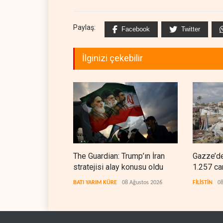
Paylaş:
Facebook
Twitter
İlginizi çekebilir
The Guardian: Trump’ın İran
Gazze’de
stratejisi alay konusu oldu
1.257 ca
BATI YARIM KÜRE
08 Ağustos 2026
FİLİSTİN
08