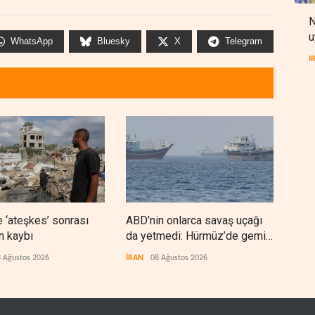
N
u
WhatsApp
Bluesky
X
Telegram
I
 ‘ateşkes’ sonrası
ABD’nin onlarca savaş uçağı
Nec
n kaybı
da yetmedi: Hürmüz’de gemi
'Ara
vuruldu
 Ağustos 2026
İRAN
08 Ağustos 2026
IRAK