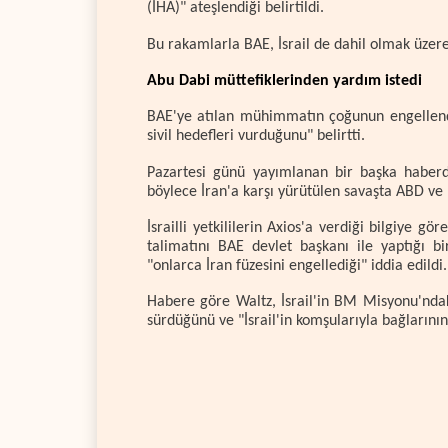
(İHA)" ateşlendiği belirtildi.
Bu rakamlarla BAE, İsrail de dahil olmak üzer
Abu Dabi müttefiklerinden yardım istedi
BAE'ye atılan mühimmatın çoğunun engellendiğ
sivil hedefleri vurduğunu" belirtti.
Pazartesi günü yayımlanan bir başka haberde,
böylece İran'a karşı yürütülen savaşta ABD ve İs
İsrailli yetkililerin Axios'a verdiği bilgiye
talimatını BAE devlet başkanı ile yaptığı b
"onlarca İran füzesini engellediği" iddia edildi.
Habere göre Waltz, İsrail'in BM Misyonu'ndak
sürdüğünü ve "İsrail'in komşularıyla bağlarının 