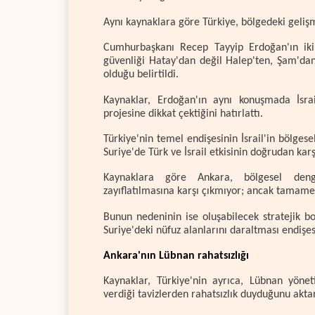
Aynı kaynaklara göre Türkiye, bölgedeki geliş
Cumhurbaşkanı Recep Tayyip Erdoğan'ın iki 
güvenliği Hatay'dan değil Halep'ten, Şam'dan
olduğu belirtildi.
Kaynaklar, Erdoğan'ın aynı konuşmada İsrai
projesine dikkat çektiğini hatırlattı.
Türkiye'nin temel endişesinin İsrail'in bölgese
Suriye'de Türk ve İsrail etkisinin doğrudan kar
Kaynaklara göre Ankara, bölgesel denge
zayıflatılmasına karşı çıkmıyor; ancak tamame
Bunun nedeninin ise oluşabilecek stratejik b
Suriye'deki nüfuz alanlarını daraltması endişes
Ankara'nın Lübnan rahatsızlığı
Kaynaklar, Türkiye'nin ayrıca, Lübnan yöne
verdiği tavizlerden rahatsızlık duyduğunu aktar