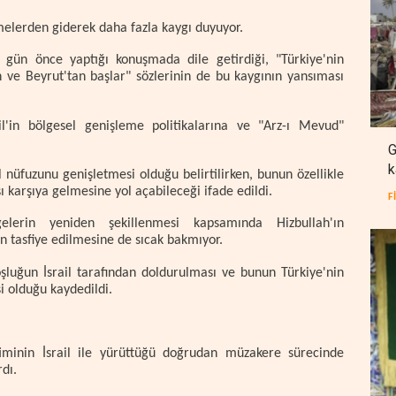
melerden giderek daha fazla kaygı duyuyor.
gün önce yaptığı konuşmada dile getirdiği, "Türkiye'nin
 ve Beyrut'tan başlar" sözlerinin de bu kaygının yansıması
l'in bölgesel genişleme politikalarına ve "Arz-ı Mevud"
G
k
l nüfuzunu genişletmesi olduğu belirtilirken, bunun özellikle
şı karşıya gelmesine yol açabileceği ifade edildi.
F
lerin yeniden şekillenmesi kapsamında Hizbullah'ın
n tasfiye edilmesine de sıcak bakmıyor.
oşluğun İsrail tarafından doldurulması ve bunun Türkiye'nin
i olduğu kaydedildi.
timinin İsrail ile yürüttüğü doğrudan müzakere sürecinde
dı.