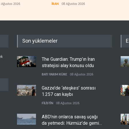
vuruldu
 Ağustos 2026
İRAN
08 Ağustos 2026
IRAK
Son yüklemeler
E
ek
The Guardian: Trump’ın İran
stratejisi alay konusu oldu
BATI YARIM KÜRE
08 Ağustos 2026
Gazze’de ‘ateşkes’ sonrası
1.257 can kaybı
FİLİSTİN
08 Ağustos 2026
ABD’nin onlarca savaş uçağı
da yetmedi: Hürmüz’de gemi