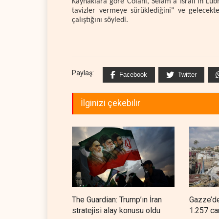
Kaynaklara göre Colani, Selam'a İsrail'in Lü
tavizler vermeye sürüklediğini" ve gelecekte
çalıştığını söyledi.
Paylaş:
Facebook
Twitter
İlginizi çekebilir
The Guardian: Trump’ın İran
Gazze’de
stratejisi alay konusu oldu
1.257 ca