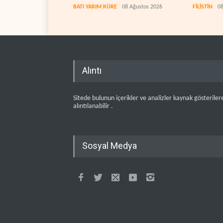
BATI YARIM KÜRE
08 Ağustos 2026
FİLİSTİN
08
Alıntı
Sitede bulunun içerikler ve analizler kaynak gösteriler
alıntılanabilir .
Sosyal Medya