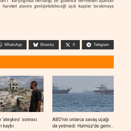
bnan'ı "karşılığında herhangi bir güvence vermeden aşamalı
 hareket alanını genişletebileceği açık kapılar bırakmaya
WhatsApp
Bluesky
X
Telegram
 ‘ateşkes’ sonrası
ABD’nin onlarca savaş uçağı
Nec
n kaybı
da yetmedi: Hürmüz’de gemi
'Ara