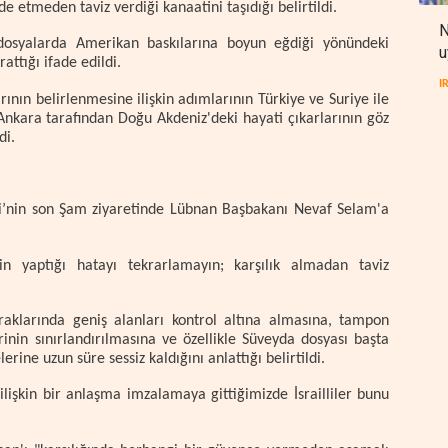
 etmeden taviz verdiği kanaatini taşıdığı belirtildi.
N
dosyalarda Amerikan baskılarına boyun eğdiği yönündeki
u
attığı ifade edildi.
I
rının belirlenmesine ilişkin adımlarının Türkiye ve Suriye ile
Ankara tarafından Doğu Akdeniz'deki hayati çıkarlarının göz
di.
i’nin son Şam ziyaretinde Lübnan Başbakanı Nevaf Selam'a
in yaptığı hatayı tekrarlamayın; karşılık almadan taviz
opraklarında geniş alanları kontrol altına almasına, tampon
inin sınırlandırılmasına ve özellikle Süveyda dosyası başta
rine uzun süre sessiz kaldığını anlattığı belirtildi.
lişkin bir anlaşma imzalamaya gittiğimizde İsrailliler bunu