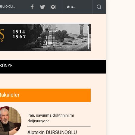
ABD’nin onlarca savaş uçağı da yetmedi: Hürmüz’de ..
Necef İmamı'ndan bölge
KÜNYE
akaleler
İran, savunma doktrinini mi
değiştiriyor?
Alptekin DURSUNOĞLU