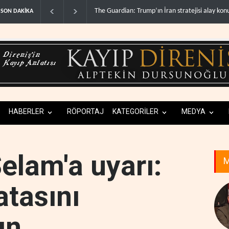
Gazze’de ‘ateşkes’ sonrası 1.257 can kaybı..
SON DAKİKA
HABERLER
RÖPORTAJ
KATEGORİLER
MEDYA
elam'a uyarı:
M
atasını
ın