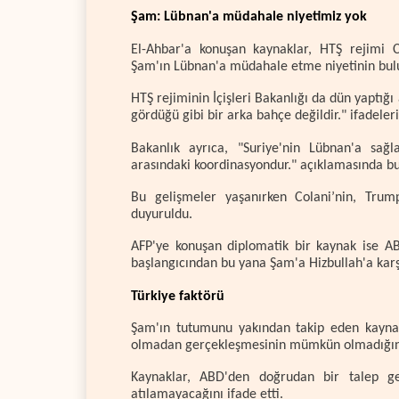
Şam: Lübnan'a müdahale niyetimiz yok
El-Ahbar'a konuşan kaynaklar, HTŞ rejimi C
Şam'ın Lübnan'a müdahale etme niyetinin bulun
HTŞ rejiminin İçişleri Bakanlığı da dün yaptığ
gördüğü gibi bir arka bahçe değildir." ifadeleri
Bakanlık ayrıca, "Suriye'nin Lübnan'a sağ
arasındaki koordinasyondur." açıklamasında b
Bu gelişmeler yaşanırken Colani’nin, Trum
duyuruldu.
AFP'ye konuşan diplomatik bir kaynak ise ABD
başlangıcından bu yana Şam'a Hizbullah'a karş
Türkiye faktörü
Şam'ın tutumunu yakından takip eden kaynakl
olmadan gerçekleşmesinin mümkün olmadığını 
Kaynaklar, ABD'den doğrudan bir talep ge
atılamayacağını ifade etti.