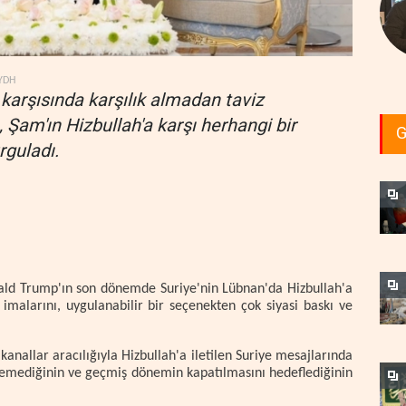
YDH
karşısında karşılık almadan taviz
 Şam'ın Hizbullah'a karşı herhangi bir
G
guladı.
ald Trump'ın son dönemde Suriye'nin Lübnan'da Hizbullah'a
imalarını, uygulanabilir bir seçenekten çok siyasi baskı ve
anallar aracılığıyla Hizbullah'a iletilen Suriye mesajlarında
temediğinin ve geçmiş dönemin kapatılmasını hedeflediğinin