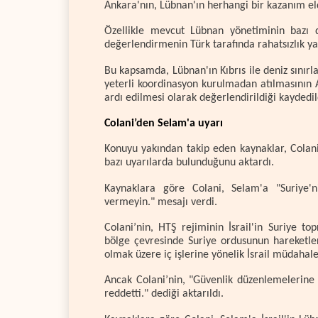
Ankara'nın, Lübnan'ın herhangi bir kazanım elde
Özellikle mevcut Lübnan yönetiminin bazı 
değerlendirmenin Türk tarafında rahatsızlık yar
Bu kapsamda, Lübnan'ın Kıbrıs ile deniz sınırla
yeterli koordinasyon kurulmadan atılmasının 
ardı edilmesi olarak değerlendirildiği kaydedil
Colani’den Selam'a uyarı
Konuyu yakından takip eden kaynaklar, Colan
bazı uyarılarda bulunduğunu aktardı.
Kaynaklara göre Colani, Selam'a "Suriye'n
vermeyin." mesajı verdi.
Colani’nin, HTŞ rejiminin İsrail'in Suriye t
bölge çevresinde Suriye ordusunun hareketler
olmak üzere iç işlerine yönelik İsrail müdahalele
Ancak Colani’nin, "Güvenlik düzenlemelerine i
reddetti." dediği aktarıldı.