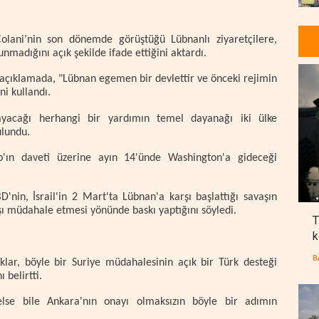
olani’nin son dönemde görüştüğü Lübnanlı ziyaretçilere,
madığını açık şekilde ifade ettiğini aktardı.
ı açıklamada, "Lübnan egemen bir devlettir ve önceki rejimin
ni kullandı.
layacağı herhangi bir yardımın temel dayanağı iki ülke
ulundu.
p'ın daveti üzerine ayın 14'ünde Washington'a gideceği
'nin, İsrail'in 2 Mart'ta Lübnan'a karşı başlattığı savaşın
ı müdahale etmesi yönünde baskı yaptığını söyledi.
T
k
B
ar, böyle bir Suriye müdahalesinin açık bir Türk desteği
belirtti.
lse bile Ankara'nın onayı olmaksızın böyle bir adımın