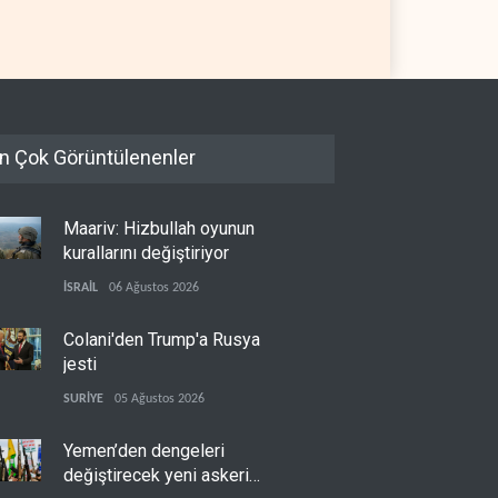
08 Ağustos 2026
İSRAİL
08 Ağustos 2026
n Çok Görüntülenenler
Maariv: Hizbullah oyunun
kurallarını değiştiriyor
İSRAİL
06 Ağustos 2026
Colani'den Trump'a Rusya
jesti
SURİYE
05 Ağustos 2026
Yemen’den dengeleri
değiştirecek yeni askeri