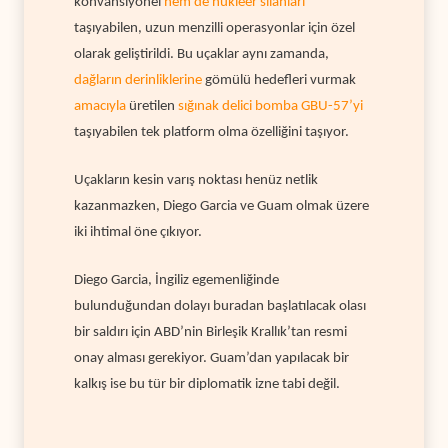
konvansiyonel
hem de nükleer silahları
taşıyabilen, uzun menzilli operasyonlar için özel
olarak geliştirildi.
Bu uçaklar aynı zamanda,
dağların derinliklerine
gömülü hedefleri vurmak
amacıyla
üretilen
sığınak delici bomba GBU-57’yi
taşıyabilen tek platform olma özelliğini taşıyor.
Uçakların kesin varış noktası henüz netlik
kazanmazken, Diego Garcia ve Guam olmak üzere
iki ihtimal öne çıkıyor.
Diego Garcia, İngiliz egemenliğinde
bulunduğundan dolayı buradan başlatılacak olası
bir saldırı için ABD’nin Birleşik Krallık’tan resmi
onay alması gerekiyor.
Guam’dan yapılacak bir
kalkış ise bu tür bir diplomatik izne tabi değil.