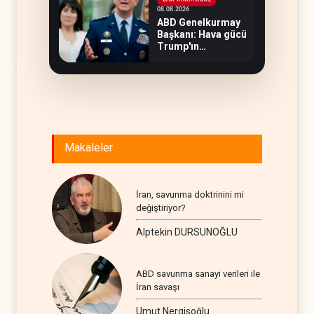
08.08.2026
ABD Genelkurmay
Başkanı: Hava gücü
Trump'ın
hedeflerine yetmez
Makaleler
İran, savunma doktrinini mi
değiştiriyor?
Alptekin DURSUNOĞLU
ABD savunma sanayi verileri ile
İran savaşı
Umut Nergisoğlu