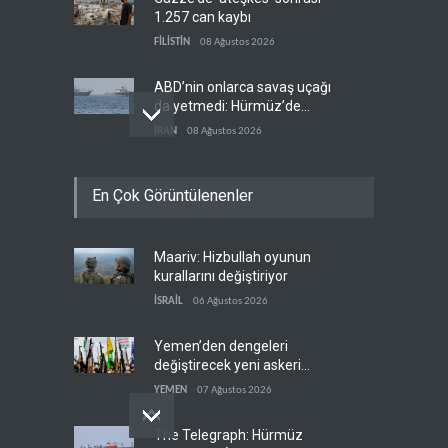
1.257 can kaybı
FİLİSTİN
08 Ağustos 2026
ABD’nin onlarca savaş uçağı
da yetmedi: Hürmüz’de
gemi vuruldu
İRAN
08 Ağustos 2026
Necef İmamı'ndan bölgesel
En Çok Görüntülenenler
'Arap projesi' uyarısı
IRAK
08 Ağustos 2026
Maariv: Hizbullah oyunun
Mossad’ın İran'a karşı Kürt
kurallarını değiştiriyor
planı neden çöktü?
İSRAİL
06 Ağustos 2026
İSRAİL
08 Ağustos 2026
Yemen’den dengeleri
değiştirecek yeni askeri
denklem
YEMEN
07 Ağustos 2026
The Telegraph: Hürmüz