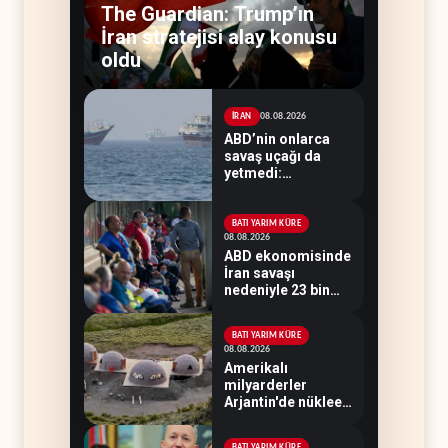
The Guardian: Trump’ın
İran stratejisi alay konusu
oldu
08.08.2026
İRAN
ABD’nin onlarca
savaş uçağı da
yetmedi:
Hürmüz’de gemi
vuruldu
BATI YARIM KÜRE
08.08.2026
ABD ekonomisinde
İran savaşı
nedeniyle 23 bin
istihdam kaybı
yaşandı
BATI YARIM KÜRE
08.08.2026
Amerikalı
milyarderler
Arjantin'de nükleer
savaş sığınağı inşa
ediyor
BATI YARIM KÜRE