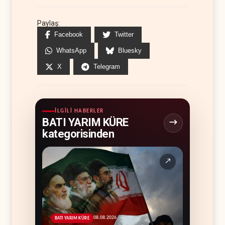
Paylaş:
Facebook
Twitter
WhatsApp
Bluesky
X
Telegram
İLGILI HABERLER
BATI YARIM KÜRE
kategorisinden
↗
08.08.2026
BATI YARIM KÜRE