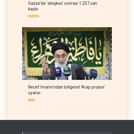
ABD Genelkurmay Başkanı:
Gazze’de ‘ateşkes’ sonrası 1.257 can
Hava gücü Trump'ın
kaybı
hedeflerine yetmez
BATI YARIM KÜRE
08 Ağustos 2026
FİLİSTİN
Necef İmamı'ndan bölgesel 'Arap projesi'
uyarısı
IRAK