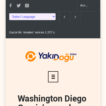
Gazze’de ‘ateşkes’ sonrası 1.257 can kaybı..
ABD’nin onlarca savaş uç
Washington Diego