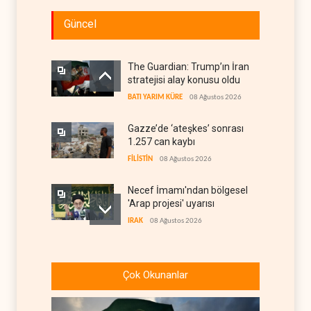
Güncel
The Guardian: Trump’ın İran
stratejisi alay konusu oldu
BATI YARIM KÜRE
08 Ağustos 2026
Gazze’de ‘ateşkes’ sonrası
1.257 can kaybı
FİLİSTİN
08 Ağustos 2026
Necef İmamı'ndan bölgesel
'Arap projesi' uyarısı
IRAK
08 Ağustos 2026
ABD’nin onlarca savaş uçağı
da yetmedi: Hürmüz’de
Çok Okunanlar
gemi vuruldu
İRAN
08 Ağustos 2026