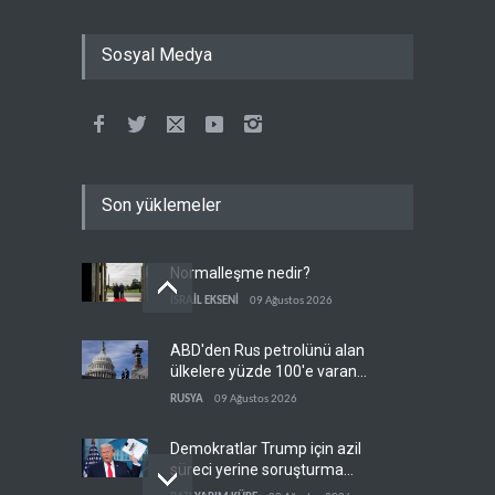
Sosyal Medya
Son yüklemeler
Normalleşme nedir?
İSRAİL EKSENİ
09 Ağustos 2026
ABD'den Rus petrolünü alan
ülkelere yüzde 100'e varan
gümrük vergisi
RUSYA
09 Ağustos 2026
Demokratlar Trump için azil
süreci yerine soruşturma
hazırlıyor