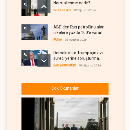
Normalleşme nedir?
İSRAİL EKSENİ
09 Ağustos 2026
ABD'den Rus petrolünü alan
ülkelere yüzde 100'e varan
gümrük vergisi
RUSYA
09 Ağustos 2026
Demokratlar Trump için azil
süreci yerine soruşturma
hazırlıyor
BATI YARIM KÜRE
09 Ağustos 2026
Hürmüz krizi Guyana ve
Afrika'daki petrol
Çok Okunanlar
üreticilerine yaradı
AFRİKA
09 Ağustos 2026
Pentagon silah şirketlerine
21 gün süre verdi
BATI YARIM KÜRE
09 Ağustos 2026