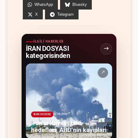
WhatsApp
Bluesky
X
Telegram
İLGILI HABERLER
İRAN DOSYASI
kategorisinden
↗
02.08.2026
İRAN DOSYASI
İran’ın Kuveyt’teki
hedefleri, ABD’nin kayıpları