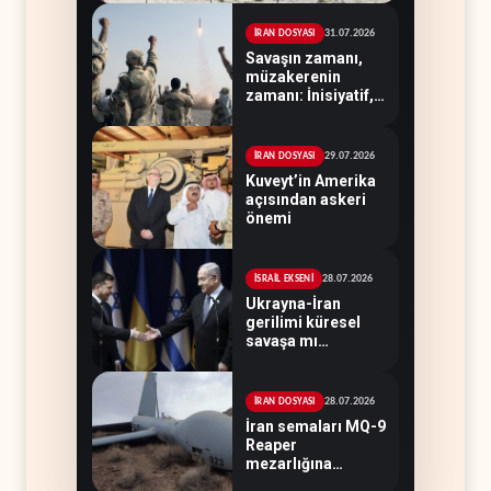
31.07.2026
İRAN DOSYASI
Savaşın zamanı,
müzakerenin
zamanı: İnisiyatif,
Tahran'ın elinde
29.07.2026
İRAN DOSYASI
Kuveyt’in Amerika
açısından askeri
önemi
28.07.2026
İSRAİL EKSENİ
Ukrayna-İran
gerilimi küresel
savaşa mı
evriliyor?
28.07.2026
İRAN DOSYASI
İran semaları MQ-9
Reaper
mezarlığına
dönüştü