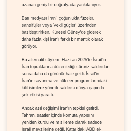
uzanan geniş bir coğrafyada yankılanıyor.
Batı medyası İran’ı çoğunlukla füzeler,
santrifüjler veya 'vekil güçler' üzerinden
basitleştirirken, Küresel Güney’de giderek
daha fazla kişi İran’ı farklı bir mantık olarak
görüyor.
Bu alternatif söylem, Haziran 2025’te İsrail’in
İran topraklarına düzenlediği sürpriz saldırıdan
sonra daha da görünür hale geldi. İsrail’in
İran’ın savunma ve nükleer programlarındaki
kilit isimlere yönelik saldırısı dünya çapında
şok etkisi yarattı.
Ancak asıl değişimi İran’ın tepkisi getirdi.
Tahran, saatler içinde komuta yapısını
yeniden kurdu ve misilleme olarak sadece
İsrail mevzilerine değil, Katar’daki ABD el-