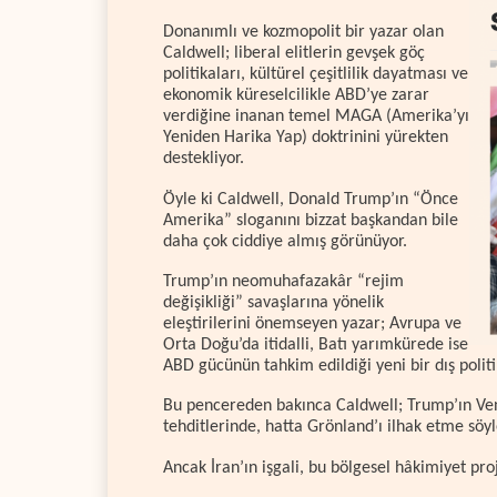
Donanımlı ve kozmopolit bir yazar olan
Caldwell; liberal elitlerin gevşek göç
politikaları, kültürel çeşitlilik dayatması ve
ekonomik küreselcilikle ABD’ye zarar
verdiğine inanan temel MAGA (Amerika’yı
Yeniden Harika Yap) doktrinini yürekten
destekliyor.
Öyle ki Caldwell, Donald Trump’ın “Önce
Amerika” sloganını bizzat başkandan bile
daha çok ciddiye almış görünüyor.
Trump’ın neomuhafazakâr “rejim
değişikliği” savaşlarına yönelik
eleştirilerini önemseyen yazar; Avrupa ve
Orta Doğu’da itidalli, Batı yarımkürede ise
ABD gücünün tahkim edildiği yeni bir dış polit
Bu pencereden bakınca Caldwell; Trump’ın Ven
tehditlerinde, hatta Grönland’ı ilhak etme söyl
Ancak İran’ın işgali, bu bölgesel hâkimiyet pr