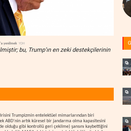
G
an'a yenilmek
YDH
miştir; bu, Trump’ın en zeki destekçilerinin
irisini Trumpizmin entelektüel mimarlarından biri
ek ABD'nin artık küresel bir jandarma olma kapasitesini
de olduğu gibi kontrollü geri çekilme) şansını kaybettiğini