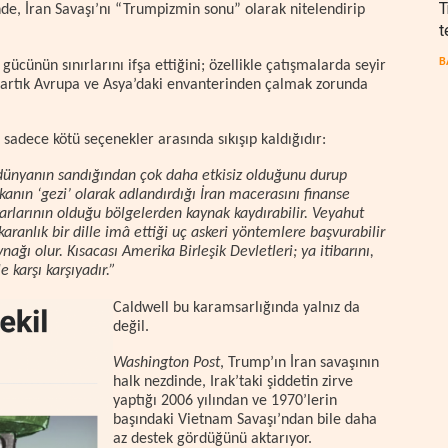
T
de, İran Savaşı’nı “Trumpizmin sonu” olarak nitelendirip
t
B
gücünün sınırlarını ifşa ettiğini; özellikle çatışmalarda seyir
n artık Avrupa ve Asya’daki envanterinden çalmak zorunda
sadece kötü seçenekler arasında sıkışıp kaldığıdır:
 dünyanın sandığından çok daha etkisiz olduğunu durup
anın ‘gezi’ olarak adlandırdığı İran macerasını finanse
arlarının olduğu bölgelerden kaynak kaydırabilir. Veyahut
ranlık bir dille imâ ettiği uç askeri yöntemlere başvurabilir
aynağı olur. Kısacası Amerika Birleşik Devletleri; ya itibarını,
 karşı karşıyadır.”
Caldwell bu karamsarlığında yalnız da
değil.
Washington Post
, Trump’ın İran savaşının
halk nezdinde, Irak’taki şiddetin zirve
yaptığı 2006 yılından ve 1970’lerin
başındaki Vietnam Savaşı’ndan bile daha
az destek gördüğünü aktarıyor.