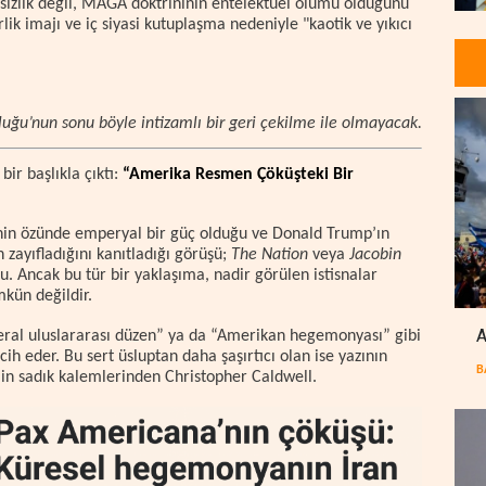
rısızlık değil, MAGA doktrininin entelektüel ölümü olduğunu
lik imajı ve iç siyasi kutuplaşma nedeniyle "kaotik ve yıkıcı
uğu’nun sonu böyle intizamlı bir geri çekilme ile olmayacak.
ir başlıkla çıktı:
“Amerika Resmen Çöküşteki Bir
D’nin özünde emperyal bir güç olduğu ve Donald Trump’ın
 zayıfladığını kanıtladığı görüşü;
The Nation
veya
Jacobin
du. Ancak bu tür bir yaklaşıma, nadir görülen istisnalar
kün değildir.
A
beral uluslararası düzen” ya da “Amerikan hegemonyası” gibi
ih eder. Bu sert üsluptan daha şaşırtıcı olan ise yazının
B
min sadık kalemlerinden Christopher Caldwell.