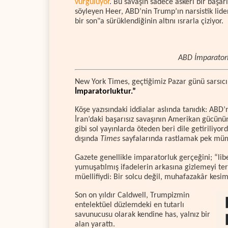
vurguluyor
. Bu savaşın sadece askeri bir başa
söyleyen Heer, ABD’nin Trump’ın narsistik lider
bir son"a sürüklendiğinin altını ısrarla çiziyor.
ABD İmparatorl
New York Times, geçtiğimiz Pazar günü sarsıcı b
İmparatorluktur.”
Köşe yazısındaki iddialar aslında tanıdık: AB
İran’daki başarısız savaşının Amerikan gücünün
gibi sol yayınlarda öteden beri dile getiriliyor
dışında
Times
sayfalarında rastlamak pek müm
Gazete genellikle imparatorluk gerçeğini; “li
yumuşatılmış ifadelerin arkasına gizlemeyi terc
müellifiydi: Bir solcu değil, muhafazakâr kesi
Son on yıldır Caldwell, Trumpizmin
entelektüel düzlemdeki en tutarlı
savunucusu olarak kendine has, yalnız bir
alan yarattı.