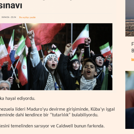
F
B
İ
ika hayal ediyordu.
ezuela lideri Maduro’yu devirme girişiminde, Küba’yı işgal
eminde dahi kendince bir “tutarlılık” bulabiliyordu.
ojesini temelinden sarsıyor ve Caldwell bunun farkında.