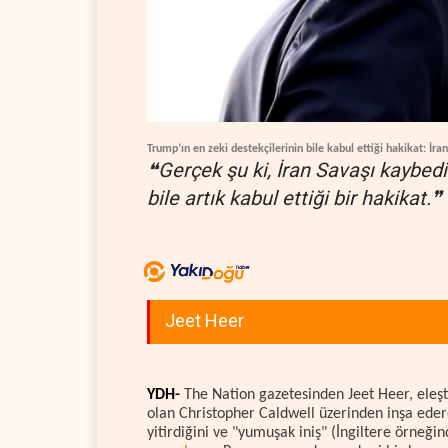
Trump’ın en zeki destekçilerinin bile kabul ettiği hakikat: İr
❝Gerçek şu ki, İran Savaşı kaybedil
bile artık kabul ettiği bir hakikat.❞
Jeet Heer
YDH-
The Nation gazetesinden Jeet Heer, eleşt
olan Christopher Caldwell üzerinden inşa eder
yitirdiğini ve "yumuşak iniş" (İngiltere örneğin