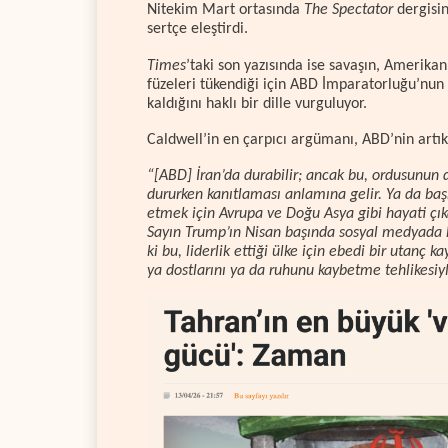
Nitekim Mart ortasında
The Spectator
dergisin
sertçe eleştirdi.
Times
’taki son yazısında ise savaşın, Amerikan 
füzeleri tükendiği için ABD İmparatorluğu’nu
kaldığını haklı bir dille vurguluyor.
Caldwell’in en çarpıcı argümanı, ABD’nin artık 
“[ABD] İran’da durabilir; ancak bu, ordusunun
dururken kanıtlaması anlamına gelir. Ya da başk
etmek için Avrupa ve Doğu Asya gibi hayati çık
Sayın Trump’ın Nisan başında sosyal medyada ka
ki bu, liderlik ettiği ülke için ebedi bir utanç k
ya dostlarını ya da ruhunu kaybetme tehlikesiyle