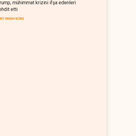
rump, mühimmat krizini ifşa edenleri
ehdit etti
ATI YARIM KÜRE