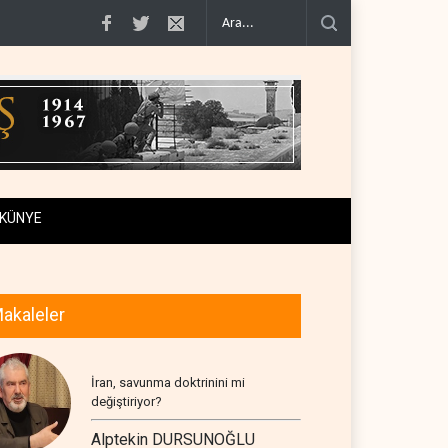
geçiş..
Trump, mühimmat krizini ifşa edenleri tehdit etti..
Demokratlar: Tru
KÜNYE
akaleler
İran, savunma doktrinini mi
değiştiriyor?
Alptekin DURSUNOĞLU