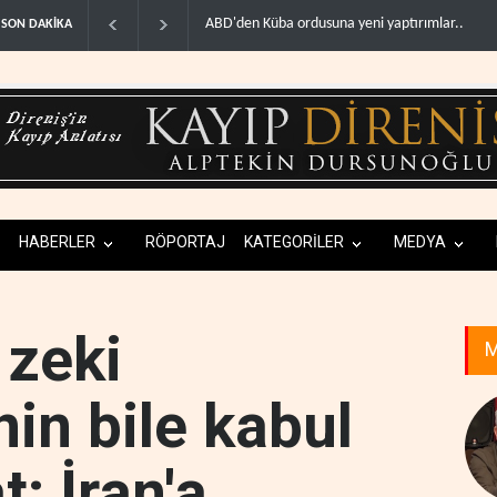
Fars ajansı: İran ve Umman Hürmüz Boğazı için 
SON DAKİKA
HABERLER
RÖPORTAJ
KATEGORİLER
MEDYA
 zeki
M
nin bile kabul
t: İran'a