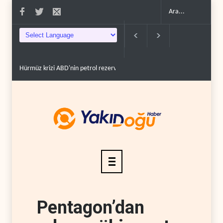
45 yılın di..
ABD'den Küba ordusuna yeni yaptırımlar..
Fars ajansı: İran v
Pentagon’dan