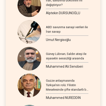
İran, savunma doktrinini mi
değiştiriyor?
Alptekin DURSUNOĞLU
ABD savunma sanayi verileri ile
İran savaşı
Umut Nergisoğlu
Güney Lübnan; Saldırı ateşi ile
siyasetin sessizliği arasında
Muhammed Ali Senoberi
Gazze anlaşmasında
Türkiye’nin rolü: Filistin
Meselesinde çifte standartlı bir
seyir
Muhammed NUREDDİN