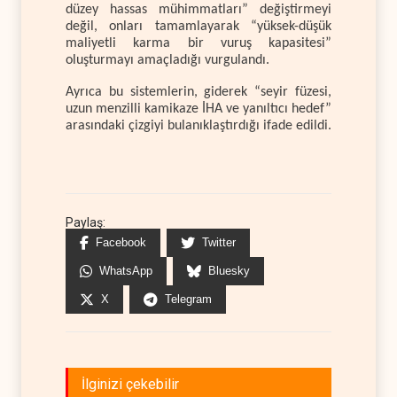
düzey hassas mühimmatları” değiştirmeyi
değil, onları tamamlayarak “yüksek-düşük
maliyetli karma bir vuruş kapasitesi”
oluşturmayı amaçladığı vurgulandı.
Ayrıca bu sistemlerin, giderek “seyir füzesi,
uzun menzilli kamikaze İHA ve yanıltıcı hedef”
arasındaki çizgiyi bulanıklaştırdığı ifade edildi.
Paylaş:
Facebook
Twitter
WhatsApp
Bluesky
X
Telegram
İlginizi çekebilir