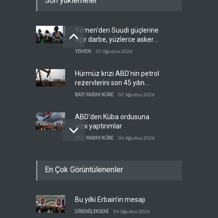
Son yüklemeler
Yemen'den Suudi güçlerine
ağır darbe, yüzlerce asker
öldü
YEMEN
07 Ağustos 2026
Hürmüz krizi ABD'nin petrol
rezervlerini son 45 yılın
dibine indirdi
BATI YARIM KÜRE
07 Ağustos 2026
ABD'den Küba ordusuna
yeni yaptırımlar
BATI YARIM KÜRE
06 Ağustos 2026
Fars ajansı: İran ve Umman
En Çok Görüntülenenler
Hürmüz Boğazı için geçiş
koridorlarında anlaştı
İRAN
06 Ağustos 2026
Bu yılki Erbain’in mesajı
Trump, mühimmat krizini
ifşa edenleri tehdit etti
DİRENİŞ EKSENİ
04 Ağustos 2026