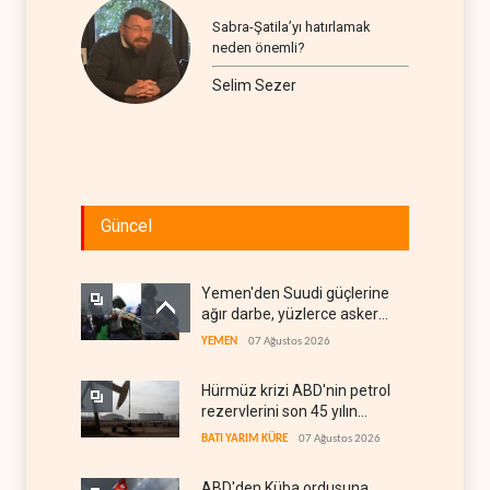
Sabra-Şatila’yı hatırlamak
neden önemli?
Selim Sezer
Güncel
Yemen'den Suudi güçlerine
ağır darbe, yüzlerce asker
öldü
YEMEN
07 Ağustos 2026
Hürmüz krizi ABD'nin petrol
rezervlerini son 45 yılın
dibine indirdi
BATI YARIM KÜRE
07 Ağustos 2026
ABD'den Küba ordusuna