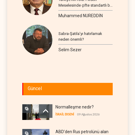
Meselesinde çifte standartlı bir
seyir
Muhammed NUREDDİN
Sabra-Şatila’yı hatırlamak
neden önemli?
Selim Sezer
Güncel
Normalleşme nedir?
İSRAİL EKSENİ
09 Ağustos 2026
ABD'den Rus petrolünü alan