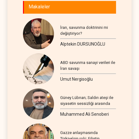
Makaleler
İran, savunma doktrinini mi
değiştiriyor?
Alptekin DURSUNOĞLU
ABD savunma sanayi verileri ile
İran savaşı
Umut Nergisoğlu
Güney Lübnan; Saldırı ateşi ile
siyasetin sessizliği arasında
Muhammed Ali Senoberi
Gazze anlaşmasında
Türkiye’nin rolü: Filistin