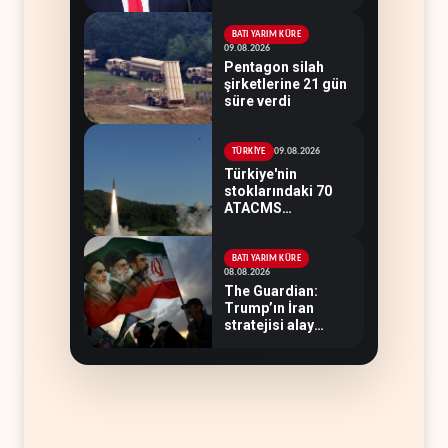
soruşturma
hazırlıyor
BATI YARIM KÜRE
09.08.2026
Pentagon silah
şirketlerine 21 gün
süre verdi
09.08.2026
TÜRKİYE
Türkiye'nin
stoklarındaki 70
ATACMS
Ukrayna'ya
devredilecek
BATI YARIM KÜRE
08.08.2026
The Guardian:
Trump’ın İran
stratejisi alay
konusu oldu