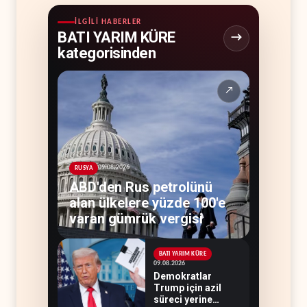
İLGILI HABERLER
BATI YARIM KÜRE
kategorisinden
↗
09.08.2026
RUSYA
ABD'den Rus petrolünü
alan ülkelere yüzde 100'e
varan gümrük vergisi
BATI YARIM KÜRE
09.08.2026
Demokratlar
Trump için azil
süreci yerine