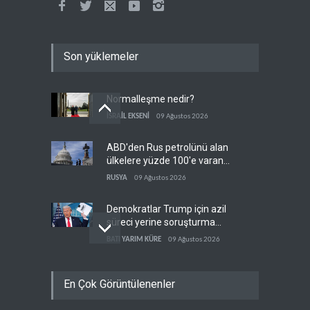
Son yüklemeler
Normalleşme nedir?
İSRAİL EKSENİ
09 Ağustos 2026
ABD'den Rus petrolünü alan
ülkelere yüzde 100'e varan
gümrük vergisi
RUSYA
09 Ağustos 2026
Demokratlar Trump için azil
süreci yerine soruşturma
hazırlıyor
BATI YARIM KÜRE
09 Ağustos 2026
Hürmüz krizi Guyana ve
En Çok Görüntülenenler
Afrika'daki petrol
üreticilerine yaradı
AFRİKA
09 Ağustos 2026