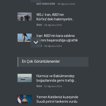
hedeflerine yetmez
BATI YARIM KÜRE
08 Ağustos 2026
WSJ: İran, ABD’nin
Körfez’deki hakimiyetini
sona erdiriyor
İRAN
08 Ağustos 2026
İran: ABD’nin kara saldırısı
planını başarısızlığa uğrattık
İRAN
08 Ağustos 2026
Hizbullah’ın
En Çok Görüntülenenler
‘silahsızlandırılmasını’ kim
denetleyecek?
LÜBNAN
08 Ağustos 2026
Hürmüz ve Babülmendep
Bekai'den Trump’a ‘savaş
boğazlarında gemi trafiği
ganimeti’ yanıtı: Önce savaşı
durağan seyrini koruyor
kazan
İRAN
05 Ağustos 2026
İRAN
08 Ağustos 2026
Yemen Kızıldeniz kuzeyinde
Suudi petrol tankerini vurdu