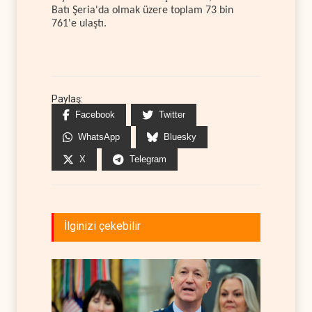
Batı Şeria'da olmak üzere toplam 73 bin
761'e ulaştı.
Paylaş:
Facebook
Twitter
WhatsApp
Bluesky
X
Telegram
İlginizi çekebilir