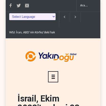
WSJ: İran, ABD’nin Körfez’deki hakimiyetini sona erdir..
İran: ABD’nin ka
İsrail, Ekim