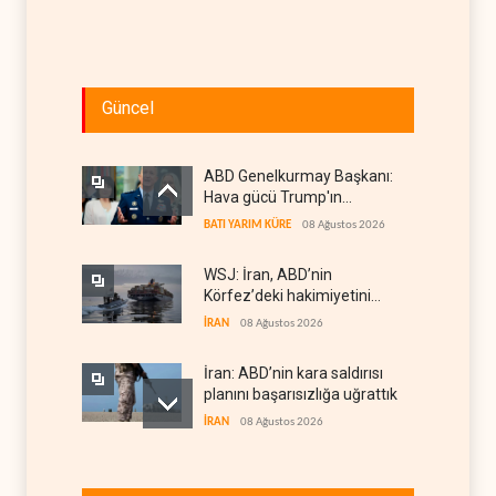
Güncel
ABD Genelkurmay Başkanı:
Hava gücü Trump'ın
hedeflerine yetmez
BATI YARIM KÜRE
08 Ağustos 2026
WSJ: İran, ABD’nin
Körfez’deki hakimiyetini
sona erdiriyor
İRAN
08 Ağustos 2026
İran: ABD’nin kara saldırısı
planını başarısızlığa uğrattık
İRAN
08 Ağustos 2026
Hizbullah’ın
‘silahsızlandırılmasını’ kim