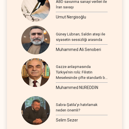
ABD savunma sanayi verileri ile
İran savaşı
Umut Nergisoğlu
Güney Lübnan; Saldırı ateşi ile
siyasetin sessizliği arasında
Muhammed Ali Senoberi
Gazze anlaşmasında
Türkiye’nin rolü: Filistin
Meselesinde çifte standartlı bir
seyir
Muhammed NUREDDİN
Sabra-Şatila’yı hatırlamak
neden önemli?
Selim Sezer