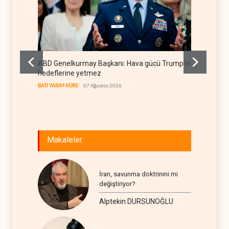
ABD Genelkurmay Başkanı: Hava gücü Trump'ın
WSJ: İr
hedeflerine yetmez
sona er
BATI YARIM KÜRE
07 Ağustos 2026
İRAN
07
Makaleler
İran, savunma doktrinini mi
değiştiriyor?
Alptekin DURSUNOĞLU