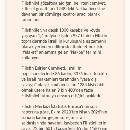
Filistinliyi gözaltına aldığını belirten cemiyet,
kitlesel gözaltıları 1948'deki Nakba öncesine
dayanan bir sömürge kontrol aracı olarak
tanımladı.
Filistinliler, yaklaşık 1300 kasaba ve köyde
yaşayan 1,4 milyon kişiden 957 bininin Filistin
topraklarında İsrail'in kuruluşuyla eş zamanlı
olarak yerinden edilmesini ifade etmek için
"felaket" anlamına gelen "Nakba" terimini
kullanıyor.
Filistin Esirler Cemiyeti, İsrail'in
hapishanelerinde 86 kadın, 3376 idari tutuklu
ve İsrail makamları tarafından "yasa dışı
savaşçı" olarak sınıflandırılan 1283 kişi dahil
olmak üzere halen 9 bin 400'den fazla
Filistinliyi tutmaya devam ettiğini açıkladı.
Filistin Merkezi İstatistik Bürosu'nun son
raporuna göre, Ekim 2023'ten Nisan 2026'nın
sonuna kadar geçen süreçte İsrail
saldırılarında hayatını kaybeden Filistinlilerin
sayısı 72 bin 601'i Gazze Şeridi'nde, 1160'ı ise