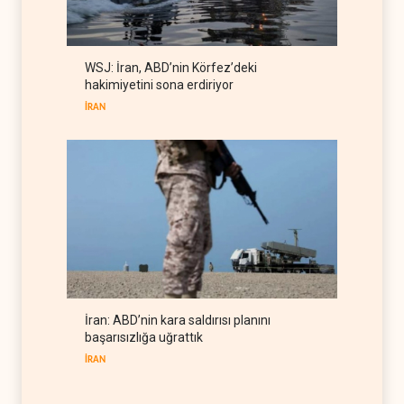
kaynaklarını tüketiyor
BATI YARIM KÜRE
08 Ağustos 2026
Gazeteci Magnier: Trump,
WSJ: İran, ABD’nin Körfez’deki
Hürmüz Boğazı denetimini
hakimiyetini sona erdiriyor
doğrudan İran ve Umman'a
RÖPORTAJ
07 Ağustos 2026
teslim etti
İRAN
İran: ABD’nin kara saldırısı planını
başarısızlığa uğrattık
İRAN