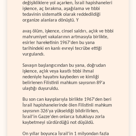
değişikliklere yol açarken, İsrail hapishaneleri
işkence, aç bırakma, aşağılama ve tıbbi
tedavinin sistematik olarak reddedildiği
organize alanlara dönüştü. Y
avaş ölüm, işkence, cinsel saldırı, açlık ve tıbbi
mahrumiyet vakalarının artmasıyla birlikte,
esirler hareketinin 1967'den bu yana
tarihindeki en kanlı evreyi tecrübe ettiği
vurgulandı.
Savaşın başlangıcından bu yana, doğrudan
işkence, açlık veya kasıtlı tıbbi ihmal
nedeniyle hayatını kaybeden ve kimliği
belirlenen Filistinli mahkum sayısının 89'a
ulaştığı duyuruldu.
Bu son can kayıplarıyla birlikte 1967'den beri
İsrail hapishanelerinde ölen Filistinli mahkum
sayısının 326'ya yükseldiği bildirilirken,
İsrail'in Gazze'den onlarca tutukluyu zorla
kaybetmeyi sürdürdüğü not düşüldü.
On yıllar boyunca İsrail'in 1 milyondan fazla