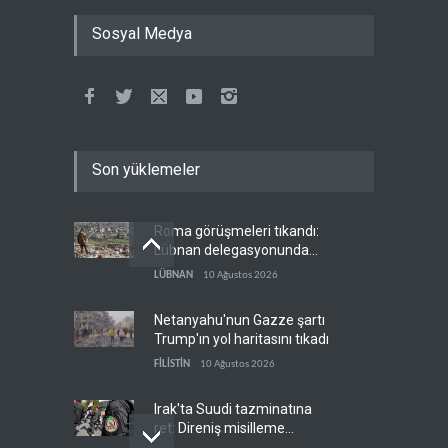
Sosyal Medya
Son yüklemeler
Roma görüşmeleri tıkandı:
Lübnan delegasyonunda
anlaşmazlık çıktı
LÜBNAN
10 Ağustos 2026
Netanyahu'nun Gazze şartı
Trump'ın yol haritasını tıkadı
FİLİSTİN
10 Ağustos 2026
Irak'ta Suudi tazminatına
ret: Direniş misilleme
şartında ısrarlı