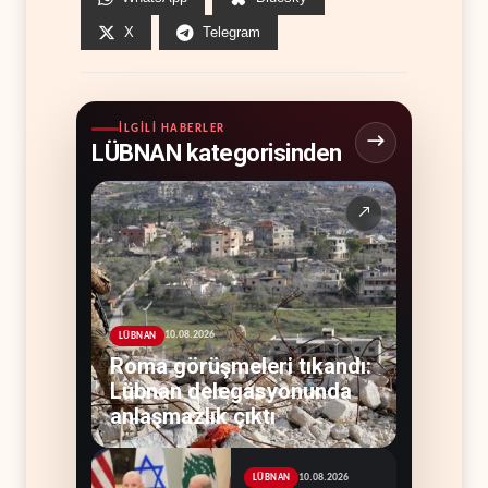
X
Telegram
İLGILI HABERLER
LÜBNAN kategorisinden
↗
10.08.2026
LÜBNAN
Roma görüşmeleri tıkandı:
Lübnan delegasyonunda
anlaşmazlık çıktı
10.08.2026
LÜBNAN