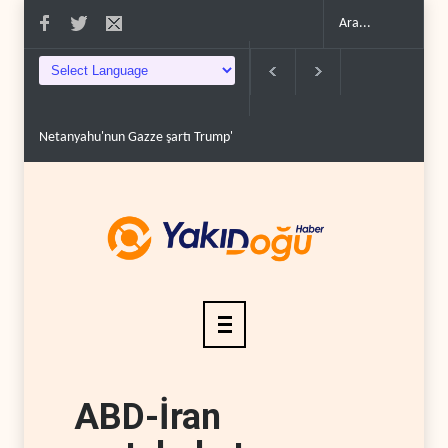
Netanyahu'nun Gazze şartı Trump'ın yol haritasını tıka..
Irak'ta Suudi taz
ABD-İran