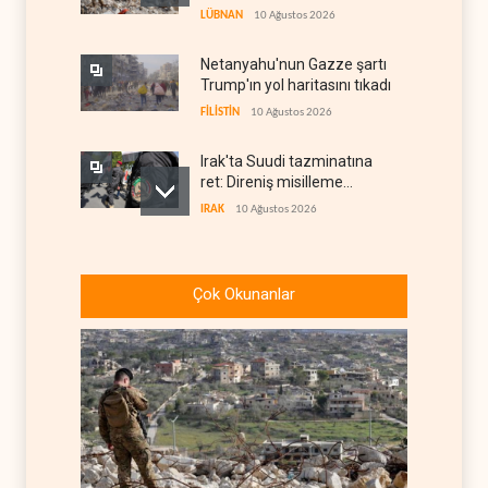
anlaşmazlık çıktı
LÜBNAN
10 Ağustos 2026
Netanyahu'nun Gazze şartı
Trump'ın yol haritasını tıkadı
FİLİSTİN
10 Ağustos 2026
Irak'ta Suudi tazminatına
ret: Direniş misilleme
şartında ısrarlı
IRAK
10 Ağustos 2026
Yemen ordusu Suudi
güçlerinin Muha'daki askeri
Çok Okunanlar
depolarını vurdu
YEMEN
10 Ağustos 2026
Nüceba Hareketi: ABD'nin
Irak petrolü üzerindeki
hakimiyeti bitmeli
IRAK
10 Ağustos 2026
İsraillilerin beşte biri ülkeyi
terk etmeyi düşünüyor