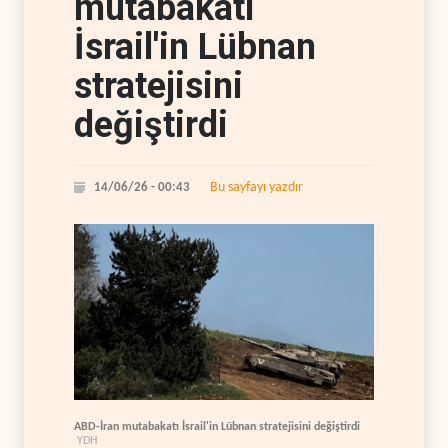
mutabakatı
İsrail'in Lübnan
stratejisini
değiştirdi
Bu sayfayı yazdır
14/06/26 - 00:43
ABD-İran mutabakatı İsrail'in Lübnan stratejisini değiştirdi
YDH