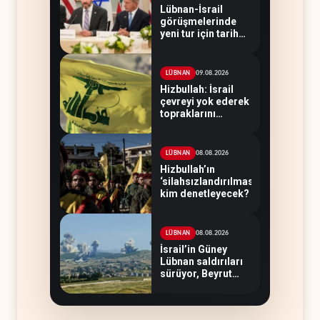
Lübnan-İsrail
görüşmelerinde
yeni tur için tarih
belirsiz
09.08.2026
LÜBNAN
Hizbullah: İsrail
çevreyi yok ederek
topraklarını
genişletiyor
08.08.2026
LÜBNAN
Hizbullah’ın
‘silahsızlandırılmasını’
kim denetleyecek?
08.08.2026
LÜBNAN
İsrail’in Güney
Lübnan saldırıları
sürüyor, Beyrut
suskun