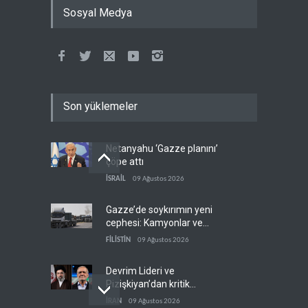
Sosyal Medya
Son yüklemeler
Netanyahu ‘Gazze planını’
çöpe attı
İSRAİL
09 Ağustos 2026
Gazze’de soykırımın yeni
cephesi: Kamyonlar ve
sürücüler de hedefte
FİLİSTİN
09 Ağustos 2026
Devrim Lideri ve
Pizişkiyan’dan kritik
görüşme
İRAN
09 Ağustos 2026