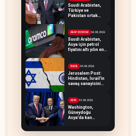
Suudi Arabistan,
Türkiye ve
Pakistan ortak
savunma
anlaşması
imzaladı
06.08.2026
ARAP DÜNYASI
Suudi Arabistan,
Asya için petrol
fiyatını altı yılın en
düşüğüne indirdi
04.08.2026
İSRAİL
Jerusalem Post:
Hindistan, İsrail'in
savaş sanayisini
besledi
01.08.2026
ASYA
Washington,
Güneydoğu
Asya’da kan
kaybediyor