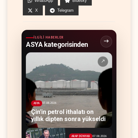
WhatsApp
Bluesky
X
Telegram
İLGILI HABERLER
ASYA kategorisinden
↗
07.08.2026
ASYA
Çin'in petrol ithalatı on
yıllık dipten sonra yükseldi
07.08.2026
ARAP DÜNYASI