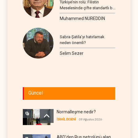
Türkiye’nin rolü: Filistin
Meselesinde çifte standartlı bir
seyir
Muhammed NUREDDİN
Sabra-Şatila’yı hatırlamak
neden önemli?
Selim Sezer
Güncel
Normalleşme nedir?
İSRAİL EKSENİ
09 Ağustos 2026
ABD'den Rus petrolünü alan