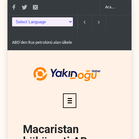
ABD'den Rus petrolünü alan ülkelere yüzde 100'e varan g�..
Demokratl
Macaristan