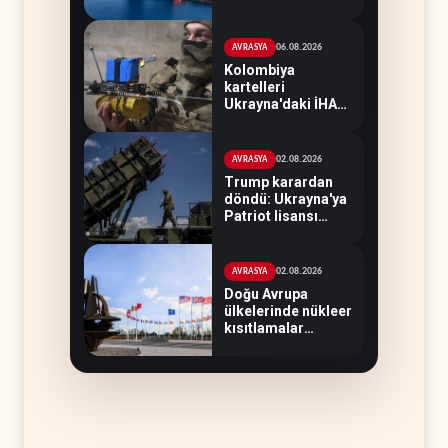
petrol tankerlerini
vurmayacak
06.08.2026
AVRASYA
Kolombiya
kartelleri
Ukrayna'daki İHA
teknolojisinin
peşine düştü
02.08.2026
AVRASYA
Trump karardan
döndü: Ukrayna'ya
Patriot lisansı
verilmeyecek
02.08.2026
AVRASYA
Doğu Avrupa
ülkelerinde nükleer
kısıtlamalar
kaldırılıyor