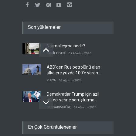
Son yüklemeler
Normalleşme nedir?
İSRAİL EKSENİ
09 Ağustos 2026
ABD'den Rus petrolünü alan
ülkelere yüzde 100'e varan
gümrük vergisi
RUSYA
09 Ağustos 2026
Demokratlar Trump için azil
süreci yerine soruşturma
hazırlıyor
BATI YARIM KÜRE
09 Ağustos 2026
Hürmüz krizi Guyana ve
En Çok Görüntülenenler
Afrika'daki petrol
üreticilerine yaradı
AFRİKA
09 Ağustos 2026