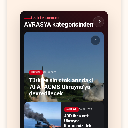
İLGILI HABERLER
AVRASYA kategorisinden
↗
09.08.2026
TÜRKİYE
Türkiye'nin stoklarındaki
70 ATACMS Ukrayna'ya
devredilecek
08.08.2026
AVRASYA
ABD ikna etti:
Ukrayna
Karadeniz'deki