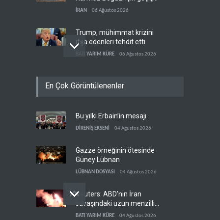
koridorlarında anlaştı
İRAN
06 Ağustos 2026
Trump, mühimmat krizini
ifşa edenleri tehdit etti
BATI YARIM KÜRE
06 Ağustos 2026
Demokratlar: Trump Batı
En Çok Görüntülenenler
Şeria'da işgalci
yerleşimcilere cezasızlık
BATI YARIM KÜRE
06 Ağustos 2026
sağladı
Bu yılki Erbain’in mesajı
İsrail, beyin göçünde rekora
koşuyor
DİRENİŞ EKSENİ
04 Ağustos 2026
İSRAİL
06 Ağustos 2026
Gazze örneğinin ötesinde
Güney Lübnan
LÜBNAN DOSYASI
04 Ağustos 2026
Reuters: ABD’nin İran
savaşındaki uzun menzilli
füze stokları tükenme
BATI YARIM KÜRE
04 Ağustos 2026