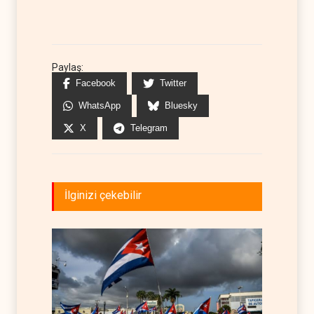
Paylaş:
Facebook
Twitter
WhatsApp
Bluesky
X
Telegram
İlginizi çekebilir