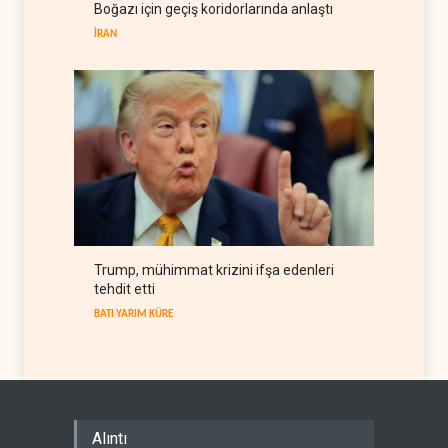
Boğazı için geçiş koridorlarında anlaştı
belge akışı
İRAN
BATI YARIM KÜRE
06 Ağustos 2026
Trump, mühimmat krizini ifşa edenleri
tehdit etti
BATI YARIM KÜRE
Alıntı