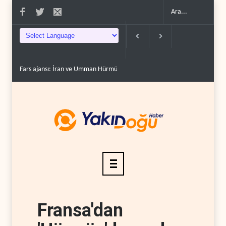
Fars ajansı: İran ve Umman Hürmüz Boğazı için geçiş..
Trump, mühimmat
Fransa'dan