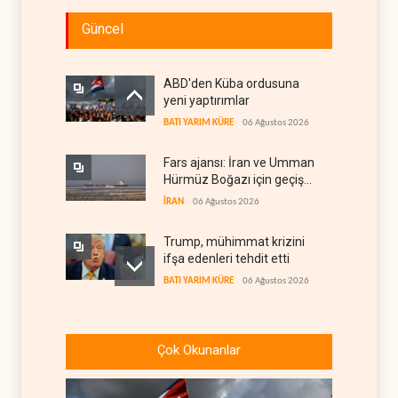
Güncel
ABD'den Küba ordusuna
yeni yaptırımlar
BATI YARIM KÜRE
06 Ağustos 2026
Fars ajansı: İran ve Umman
Hürmüz Boğazı için geçiş
koridorlarında anlaştı
İRAN
06 Ağustos 2026
Trump, mühimmat krizini
ifşa edenleri tehdit etti
BATI YARIM KÜRE
06 Ağustos 2026
Demokratlar: Trump Batı
Şeria'da işgalci
Çok Okunanlar
yerleşimcilere cezasızlık
BATI YARIM KÜRE
06 Ağustos 2026
sağladı