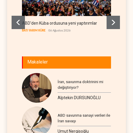
ABD'den Küba ordusuna yeni yaptırımlar
Fars a
geçiş k
BATI YARIM KÜRE
06 Ağustos 2026
İRAN
06
Makaleler
İran, savunma doktrinini mi
değiştiriyor?
Alptekin DURSUNOĞLU
ABD savunma sanayi verileri ile
İran savaşı
Umut Nergisoğlu