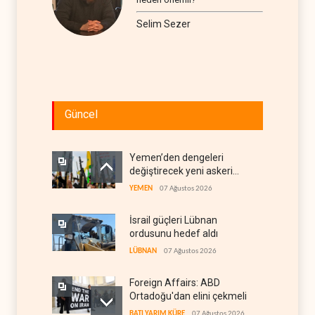
Selim Sezer
Güncel
Yemen’den dengeleri
değiştirecek yeni askeri
denklem
YEMEN
07 Ağustos 2026
İsrail güçleri Lübnan
ordusunu hedef aldı
LÜBNAN
07 Ağustos 2026
Foreign Affairs: ABD
Ortadoğu'dan elini çekmeli
BATI YARIM KÜRE
07 Ağustos 2026