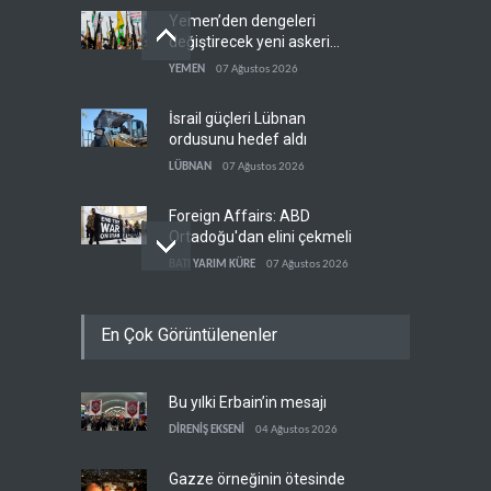
Yemen’den dengeleri
değiştirecek yeni askeri
denklem
YEMEN
07 Ağustos 2026
İsrail güçleri Lübnan
ordusunu hedef aldı
LÜBNAN
07 Ağustos 2026
Foreign Affairs: ABD
Ortadoğu'dan elini çekmeli
BATI YARIM KÜRE
07 Ağustos 2026
Suudi Arabistan, Türkiye ve
En Çok Görüntülenenler
Pakistan ortak savunma
anlaşması imzaladı
ARAP DÜNYASI
07 Ağustos 2026
Bu yılki Erbain’in mesajı
ABD, Suudi Arabistan'dan
petrol ithalatını 40 yıl sonra
DİRENİŞ EKSENİ
04 Ağustos 2026
ilk kez durdurdu
BATI YARIM KÜRE
07 Ağustos 2026
Gazze örneğinin ötesinde