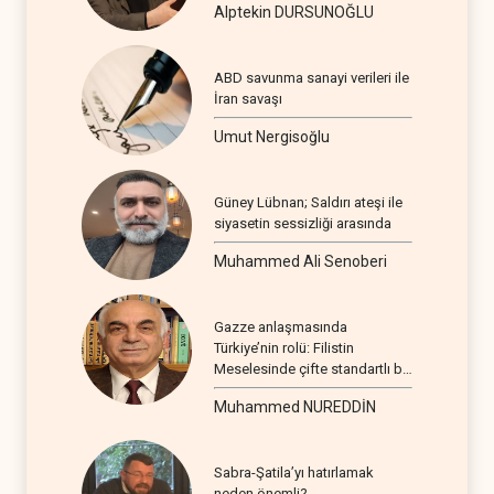
Alptekin DURSUNOĞLU
ABD savunma sanayi verileri ile
İran savaşı
Umut Nergisoğlu
Güney Lübnan; Saldırı ateşi ile
siyasetin sessizliği arasında
Muhammed Ali Senoberi
Gazze anlaşmasında
Türkiye’nin rolü: Filistin
Meselesinde çifte standartlı bir
seyir
Muhammed NUREDDİN
Sabra-Şatila’yı hatırlamak
neden önemli?