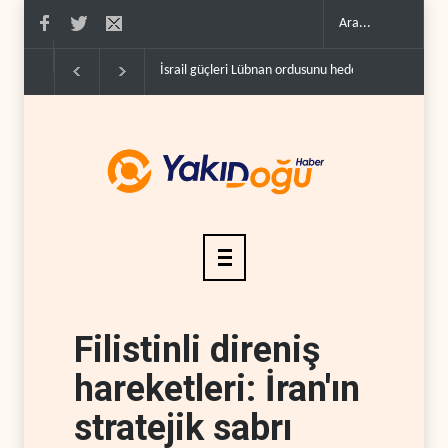
İsrail güçleri Lübnan ordusunu hedef aldı..
Foreig
Filistinli direniş
hareketleri: İran'ın
stratejik sabrı