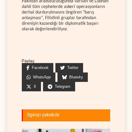
Pakistan arabuluculuğunda varılan ve Lübnan
dahil tüm cephelerde askeri operasyonların
derhal durdurulmasını öngören "barış
anlaşması", Filistinli gruplar tarafından
direnişin kazandığı bir diplomatik başarı
olarak değerlendiriliyor.
Paylaş:
Facebook
Twitter
WhatsApp
Bluesky
X
Telegram
İlginizi çekebilir