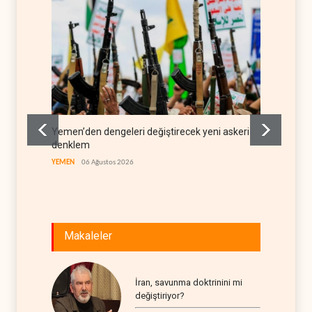
Yemen’den dengeleri değiştirecek yeni askeri
İsrail 
denklem
LÜBNAN
YEMEN
06 Ağustos 2026
Makaleler
İran, savunma doktrinini mi
değiştiriyor?