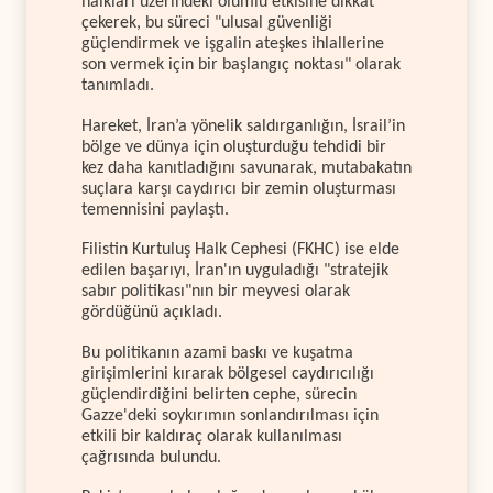
halkları üzerindeki olumlu etkisine dikkat
çekerek, bu süreci "ulusal güvenliği
güçlendirmek ve işgalin ateşkes ihlallerine
son vermek için bir başlangıç noktası" olarak
tanımladı.
Hareket, İran’a yönelik saldırganlığın, İsrail’in
bölge ve dünya için oluşturduğu tehdidi bir
kez daha kanıtladığını savunarak, mutabakatın
suçlara karşı caydırıcı bir zemin oluşturması
temennisini paylaştı.
Filistin Kurtuluş Halk Cephesi (FKHC) ise elde
edilen başarıyı, İran'ın uyguladığı "stratejik
sabır politikası"nın bir meyvesi olarak
gördüğünü açıkladı.
Bu politikanın azami baskı ve kuşatma
girişimlerini kırarak bölgesel caydırıcılığı
güçlendirdiğini belirten cephe, sürecin
Gazze'deki soykırımın sonlandırılması için
etkili bir kaldıraç olarak kullanılması
çağrısında bulundu.