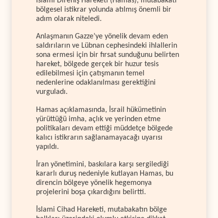
İslami Direniş Hareketi (Hamas), mutabakatı
bölgesel istikrar yolunda atılmış önemli bir
adım olarak niteledi.
Anlaşmanın Gazze’ye yönelik devam eden
saldırıların ve Lübnan cephesindeki ihlallerin
sona ermesi için bir fırsat sunduğunu belirten
hareket, bölgede gerçek bir huzur tesis
edilebilmesi için çatışmanın temel
nedenlerine odaklanılması gerektiğini
vurguladı.
Hamas açıklamasında, İsrail hükümetinin
yürüttüğü imha, açlık ve yerinden etme
politikaları devam ettiği müddetçe bölgede
kalıcı istikrarın sağlanamayacağı uyarısı
yapıldı.
İran yönetimini, baskılara karşı sergilediği
kararlı duruş nedeniyle kutlayan Hamas, bu
direncin bölgeye yönelik hegemonya
projelerini boşa çıkardığını belirtti.
İslami Cihad Hareketi, mutabakatın bölge