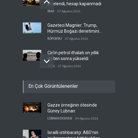
ertelendi, hesap kapanmadı
IRAK
07 Ağustos 2026
Gazeteci Magnier: Trump,
Hürmüz Boğazı denetimini
doğrudan İran ve Umman'a
RÖPORTAJ
07 Ağustos 2026
teslim etti
Çin'in petrol ithalatı on yıllık
dipten sonra yükseldi
ASYA
07 Ağustos 2026
BAE, OPEC'ten ayrıldıktan
En Çok Görüntülenenler
sonra petrol üretimini rekor
düzeye çıkardı
ARAP DÜNYASI
07 Ağustos 2026
Gazze örneğinin ötesinde
The Telegraph: Hürmüz
Güney Lübnan
anlaşması, İran’ın savaşı
kazandığını gösteriyor
LÜBNAN DOSYASI
04 Ağustos 2026
BATI YARIM KÜRE
07 Ağustos 2026
İsrailli istihbaratçı: ABD'nin