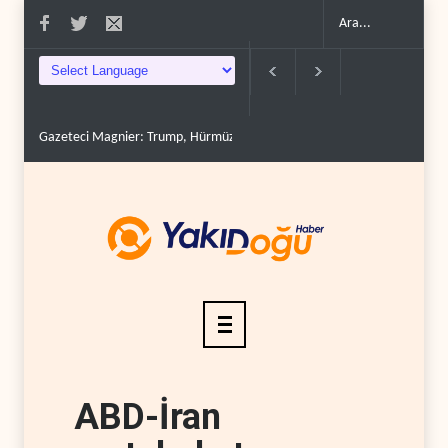
Gazeteci Magnier: Trump, Hürmüz Boğazı denetimini doğru..
Çin'in p
ABD-İran