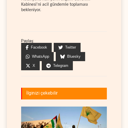
Kabinesi'ni acil gündemle toplaması
bekleniyor.
Paylaş:
Facebook
Twitter
WhatsApp
Bluesky
X
Telegram
İlginizi çekebilir