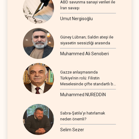
ABD savunma sanayi verileri ile
İran savaşı
Umut Nergisoğlu
Güney Lübnan; Saldırı ateşi ile
siyasetin sessizliği arasında
Muhammed Ali Senoberi
Gazze anlaşmasında
Türkiye’nin rolü: Filistin
Meselesinde çifte standartlı bir
seyir
Muhammed NUREDDİN
Sabra-Şatila’yı hatırlamak
neden önemli?
Selim Sezer