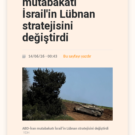
mutabakatı
İsrail'in Lübnan
stratejisini
değiştirdi
Bu sayfayı yazdır
14/06/26 - 00:43
ABD-İran mutabakatı İsrail'in Lübnan stratejisini değiştirdi
YDH