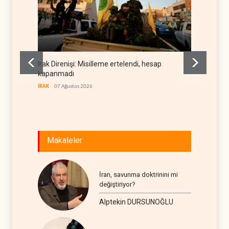
Irak Direnişi: Misilleme ertelendi, hesap
Gazete
kapanmadı
deneti
etti
IRAK
07 Ağustos 2026
RÖPORTA
Makaleler
İran, savunma doktrinini mi
değiştiriyor?
Alptekin DURSUNOĞLU