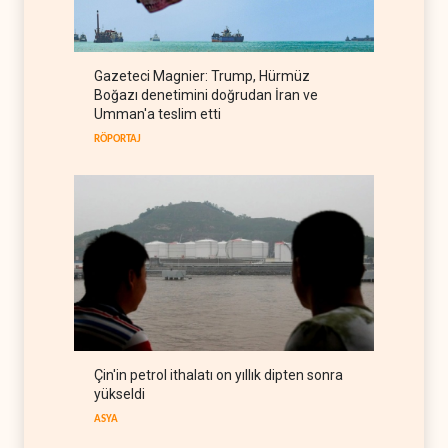
anlaşması imzaladı
ARAP DÜNYASI
07 Ağustos 2026
ABD, Suudi Arabistan'dan
Gazeteci Magnier: Trump, Hürmüz
petrol ithalatını 40 yıl sonra
Boğazı denetimini doğrudan İran ve
ilk kez durdurdu
BATI YARIM KÜRE
07 Ağustos 2026
Umman'a teslim etti
RÖPORTAJ
Çin'in petrol ithalatı on yıllık dipten sonra
yükseldi
ASYA