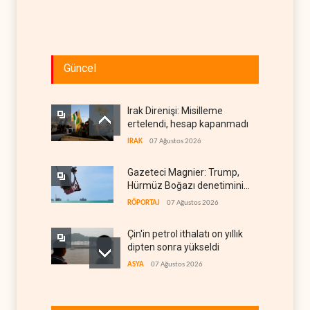
Güncel
Irak Direnişi: Misilleme
ertelendi, hesap kapanmadı
IRAK
07 Ağustos 2026
Gazeteci Magnier: Trump,
Hürmüz Boğazı denetimini
doğrudan İran ve Umman'a
RÖPORTAJ
07 Ağustos 2026
teslim etti
Çin'in petrol ithalatı on yıllık
dipten sonra yükseldi
ASYA
07 Ağustos 2026
BAE, OPEC'ten ayrıldıktan
sonra petrol üretimini rekor