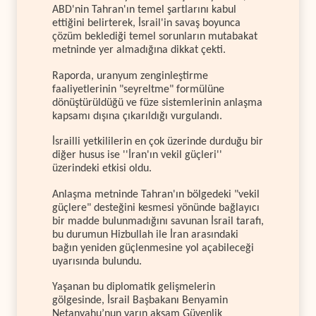
ABD'nin Tahran'ın temel şartlarını kabul
ettiğini belirterek, İsrail'in savaş boyunca
çözüm beklediği temel sorunların mutabakat
metninde yer almadığına dikkat çekti.
Raporda, uranyum zenginleştirme
faaliyetlerinin "seyreltme" formülüne
dönüştürüldüğü ve füze sistemlerinin anlaşma
kapsamı dışına çıkarıldığı vurgulandı.
İsrailli yetkililerin en çok üzerinde durduğu bir
diğer husus ise ''İran'ın vekil güçleri''
üzerindeki etkisi oldu.
Anlaşma metninde Tahran'ın bölgedeki "vekil
güçlere" desteğini kesmesi yönünde bağlayıcı
bir madde bulunmadığını savunan İsrail tarafı,
bu durumun Hizbullah ile İran arasındaki
bağın yeniden güçlenmesine yol açabileceği
uyarısında bulundu.
Yaşanan bu diplomatik gelişmelerin
gölgesinde, İsrail Başbakanı Benyamin
Netanyahu’nun yarın akşam Güvenlik